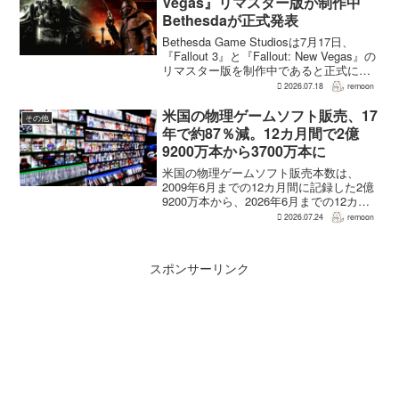
Vegas』リマスター版が制作中
Bethesdaが正式発表
Bethesda Game Studiosは7月17日、
『Fallout 3』と『Fallout: New Vegas』の
リマスター版を制作中であると正式に発
表した。同社は今後のプロジェクトを紹
2026.07.18
remoon
介する声明のなかで、多くのプレイヤー
が過去の『...
米国の物理ゲームソフト販売、17
その他
年で約87％減。12カ月間で2億
9200万本から3700万本に
米国の物理ゲームソフト販売本数は、
2009年6月までの12カ月間に記録した2億
9200万本から、2026年6月までの12カ月
間には3700万本まで減少した。市場調査
2026.07.24
remoon
会社Circanaのデータによると、17年間で
2億5500万本、約87％の減...
スポンサーリンク