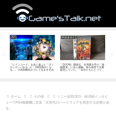
PC
関係者発言
PS
狙っ
『レインコード』を先に遊ぶと『ダン
『DOOM』開発元、台湾最大手の「海
『G
性の
ガンロンパ2×2』が「100倍面白くな
賊業者」に自ら接触、箱を格安で大量
的な
採用
る」。小高和剛氏がプレイをおすすめ
販売していた。「自分たちにとっては
にど
流通だった」
ホーム
その他
ソニー吉田CEO、経済紙インタビ
ューでPS4後継機に言及「次世代のハードウェアを用意する必要があ
る」