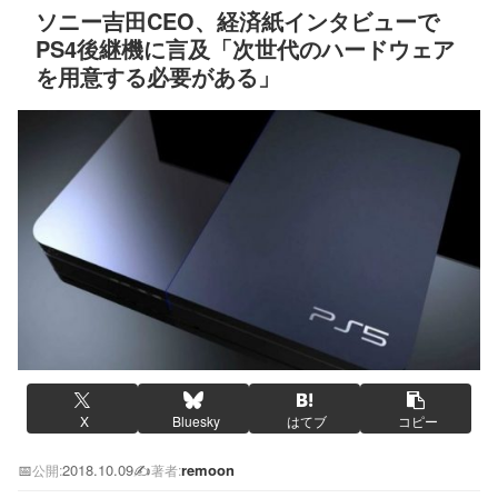
ソニー吉田CEO、経済紙インタビューで
PS4後継機に言及「次世代のハードウェア
を用意する必要がある」
X
Bluesky
はてブ
コピー
📅
2018.10.09
✍️
remoon
公開:
著者: