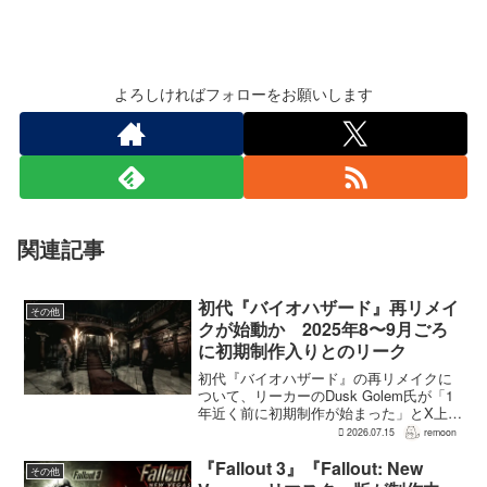
よろしければフォローをお願いします
関連記事
初代『バイオハザード』再リメイ
その他
クが始動か 2025年8〜9月ごろ
に初期制作入りとのリーク
初代『バイオハザード』の再リメイクに
ついて、リーカーのDusk Golem氏が「1
年近く前に初期制作が始まった」とX上で
述べた。同氏によれば、プリプロダクシ
2026.07.15
remoon
ョンに入ったのは2025年8〜9月ごろで、
本格制作へ移るのは『バイオハザード
『Fallout 3』『Fallout: New
その他
RE:...