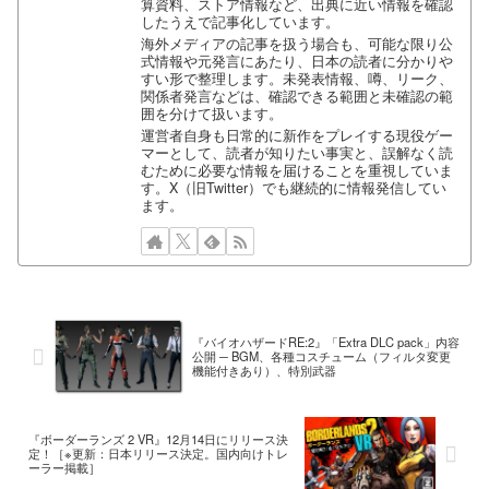
算資料、ストア情報など、出典に近い情報を確認
したうえで記事化しています。
海外メディアの記事を扱う場合も、可能な限り公
式情報や元発言にあたり、日本の読者に分かりや
すい形で整理します。未発表情報、噂、リーク、
関係者発言などは、確認できる範囲と未確認の範
囲を分けて扱います。
運営者自身も日常的に新作をプレイする現役ゲー
マーとして、読者が知りたい事実と、誤解なく読
むために必要な情報を届けることを重視していま
す。X（旧Twitter）でも継続的に情報発信してい
ます。
『バイオハザードRE:2』「Extra DLC pack」内容
公開 ─ BGM、各種コスチューム（フィルタ変更
機能付きあり）、特別武器
『ボーダーランズ 2 VR』12月14日にリリース決
定！［※更新：日本リリース決定。国内向けトレ
ーラー掲載］