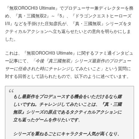
『無双OROCHI3 Ultimate』でプロデューサー兼ディレクターを務
め、『真・三國無双2』～『5』、『ドラゴンクエストヒーローズ
I/II』などを手掛けた庄知彦氏が、『真・三國無双』シリーズをタ
クティカルアクションへ立ち返らせたいとの意向を明らかにしま
した。
これは、『無双OROCHI3 Ultimate』に関するファミ通インタビュ
ー記事にて、
「今後『真三國無双』シリーズ最新作のプロデュー
サーに任命された時にチャレンジしてみたいこと」
という質問に
対する回答として語られたもので、以下のように述べています。
もし最新作をプロデュースする機会をいただけるなら嬉
しいですね。チャレンジしてみたいことは、『真・三國
無双』シリーズの原点であるタクティカルアクションに
立ち返ったゲームを作りたいです
。
シリーズを重ねるごとにキャラクター人気が高くなり、