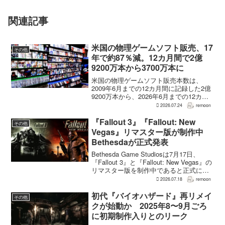
関連記事
米国の物理ゲームソフト販売、17
その他
年で約87％減。12カ月間で2億
9200万本から3700万本に
米国の物理ゲームソフト販売本数は、
2009年6月までの12カ月間に記録した2億
9200万本から、2026年6月までの12カ月
間には3700万本まで減少した。市場調査
2026.07.24
remoon
会社Circanaのデータによると、17年間で
2億5500万本、約87％の減...
『Fallout 3』『Fallout: New
その他
Vegas』リマスター版が制作中
Bethesdaが正式発表
Bethesda Game Studiosは7月17日、
『Fallout 3』と『Fallout: New Vegas』の
リマスター版を制作中であると正式に発
表した。同社は今後のプロジェクトを紹
2026.07.18
remoon
介する声明のなかで、多くのプレイヤー
が過去の『...
初代『バイオハザード』再リメイ
その他
クが始動か 2025年8〜9月ごろ
に初期制作入りとのリーク