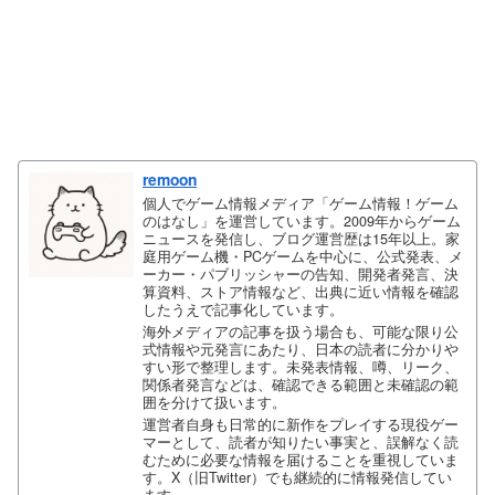
remoon
個人でゲーム情報メディア「ゲーム情報！ゲーム
のはなし」を運営しています。2009年からゲーム
ニュースを発信し、ブログ運営歴は15年以上。家
庭用ゲーム機・PCゲームを中心に、公式発表、メ
ーカー・パブリッシャーの告知、開発者発言、決
算資料、ストア情報など、出典に近い情報を確認
したうえで記事化しています。
海外メディアの記事を扱う場合も、可能な限り公
式情報や元発言にあたり、日本の読者に分かりや
すい形で整理します。未発表情報、噂、リーク、
関係者発言などは、確認できる範囲と未確認の範
囲を分けて扱います。
運営者自身も日常的に新作をプレイする現役ゲー
マーとして、読者が知りたい事実と、誤解なく読
むために必要な情報を届けることを重視していま
す。X（旧Twitter）でも継続的に情報発信してい
ます。