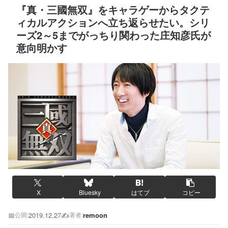
『真・三國無双』をキャラゲーからタクテ
ィカルアクションへ立ち返らせたい。シリ
ーズ2～5までがっちり関わった庄知彦氏が
意向明かす
X
Bluesky
はてブ
コピー
📅
2019.12.27
✍️
remoon
公開:
著者: