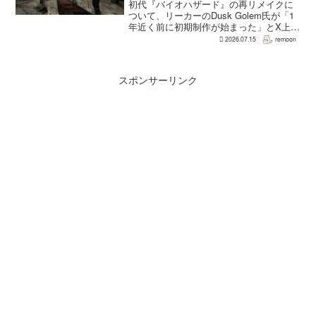
初代『バイオハザード』の再リメイクに
ついて、リーカーのDusk Golem氏が「1
年近く前に初期制作が始まった」とX上で
述べた。同氏によれば、プリプロダクシ
2026.07.15
remoon
ョンに入ったのは2025年8〜9月ごろで、
本格制作へ移るのは『バイオハザード
RE:...
スポンサーリンク