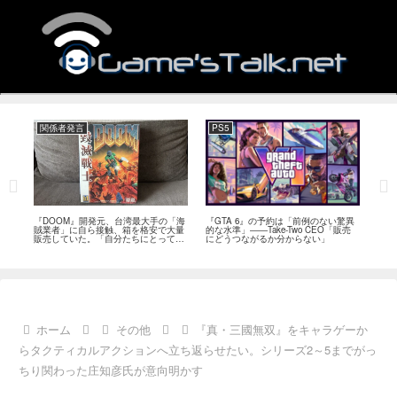
関係者発言
PS5
関
フィー
『DOOM』開発元、台湾最大手の「海
『GTA 6』の予約は「前例のない驚異
『オ
イド
賊業者」に自ら接触、箱を格安で大量
的な水準」――Take-Two CEO「販売
は「
ブレ
販売していた。「自分たちにとっては
にどうつながるか分からない」
長、
流通だった」
い」
ホーム
その他
『真・三國無双』をキャラゲーか
らタクティカルアクションへ立ち返らせたい。シリーズ2～5までがっ
ちり関わった庄知彦氏が意向明かす