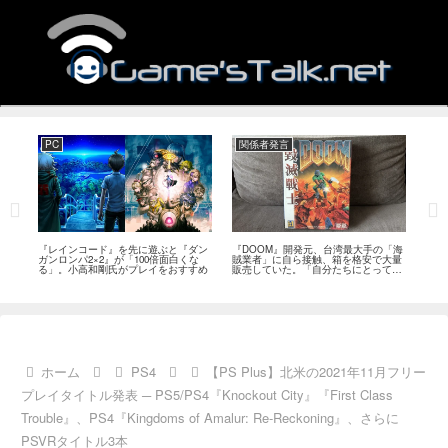
PC
関係者発言
PS
狙っ
『レインコード』を先に遊ぶと『ダン
『DOOM』開発元、台湾最大手の「海
『G
性の
ガンロンパ2×2』が「100倍面白くな
賊業者」に自ら接触、箱を格安で大量
的な
採用
る」。小高和剛氏がプレイをおすすめ
販売していた。「自分たちにとっては
にど
流通だった」
ホーム
PS4
【PS Plus】北米の2021年11月フリー
プレイタイトル発表 ─ PS5/PS4『Knockout City』『First Class
Trouble』、PS4『Kingdoms of Amalur: Re-Reckoning』、さらに
PSVRタイトル3本