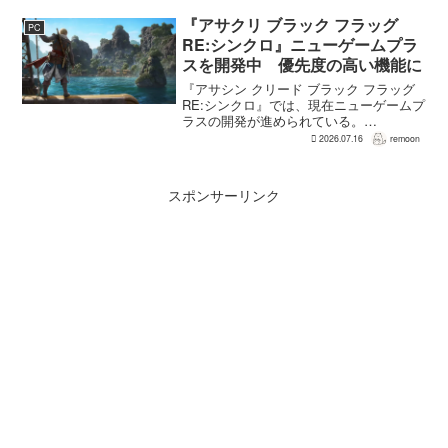
せる設計は、発売前に「誰にも好まれな
い」と何度も言...
『アサクリ ブラック フラッグ
PC
RE:シンクロ』ニューゲームプラ
スを開発中 優先度の高い機能に
『アサシン クリード ブラック フラッグ
RE:シンクロ』では、現在ニューゲームプ
ラスの開発が進められている。
GamesRadar+によると、ゲームディレク
2026.07.16
remoon
ターのRichard Knight氏は、YouTuberの
JorRaptor氏による...
スポンサーリンク