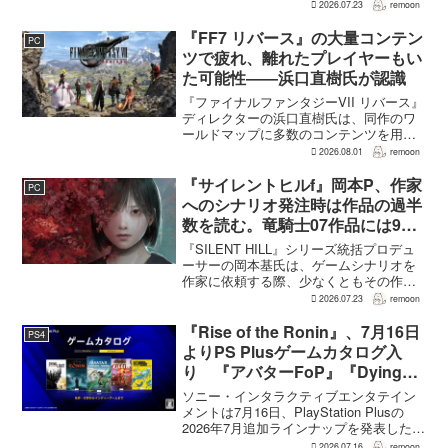
る戦闘が設計されている。そうした設計
2026.07.23
remoon
意図について、本作でディレクター兼シ
ナリオライターを務めるゲームフリー
『FF7 リバース』の大量コンテン
PC
ク...
ツで疲れ、離れたプレイヤーもい
た可能性――浜口直樹氏が認識
『ファイナルファンタジーVII リバース』
ディレクターの浜口直樹氏は、同作のワ
ールドマップに多数のコンテンツを用意
したことで、一部のプレイヤーが疲れを
2026.08.01
remoon
感じたり、ゲームから離れたりした可能
性があるとの認識を示した。
『サイレントヒルf』岡本P、作家
PC
GamesRadar+のイン...
へのシナリオ発注時は作品の過半
数を読む。竜騎士07作品には9割
以上目を通す
『SILENT HILL』シリーズ統括プロデュ
ーサーの岡本基氏は、ゲームシナリオを
作家に依頼する際、少なくともその作家
の作品の過半数に目を通すという。作家
2026.07.23
remoon
への敬意に加え、得意・不得意を把握し
たうえで物語を任せるためだ。電ファミ
『Rise of the Ronin』、7月16日
PS4
ニコゲーマーが...
よりPS Plusゲームカタログ入
り 『アバターFoP』『Dying
Light』なども順次配信
ソニー・インタラクティブエンタテイン
メントは7月16日、PlayStation Plusの
2026年7月追加ラインナップを発表した。
幕末の日本を舞台とするTeam NINJAのオ
2026.07.16
remoon