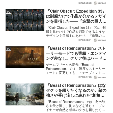
驚異的な水準」に達していると評価し
2026.08.08
remoon
た。一方で、その規模があまりにも異例
であるため、最終的...
『Clair Obscur: Expedition 33』
PC
は制服だけで作品が分かるデザイ
ンを目指した――『進撃の巨人』
の制服と『BLEACH』のキャラ
『Clair Obscur: Expedition 33』では、制
造形が影響
服を見ただけで作品を判別できるような
デザインを目指すにあたり、『進撃の巨
人』を参考にしたという。あわせて、キ
2026.08.01
remoon
ャラクター造形は『BLEACH』のシンプ
ルで印象に残るデザインから...
『Beast of Reincarnation』スト
PC
ーリーモードでも実績・エンディ
ング差なし。クリア後はハード超
えのNEW GAME+も
ゲームフリークの新作『Beast of
Reincarnation』では、難度をストーリー
モードに変更しても、アチーブメントや
収集要素、エンディングに違いはない。
2026.07.23
remoon
クリア後には、ハードモードを上回る高
難度のNEW GAME+も用意されてい
『Beast of Reincarnation』はな
PC
る。...
ぜクゥを頼りたくなるのか。敵の
強さや受け流しに表れた“相棒と
の共闘”設計
『Beast of Reincarnation』では、敵の強
さや受け流し、拘束などを通じて、プレ
イヤーが自然と相棒のクゥを頼りたくな