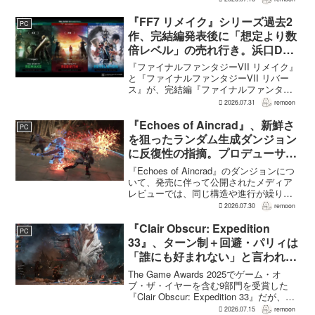
ープンワールドアクションRPG『Rise of
the Ron...
『FF7 リメイク』シリーズ過去2
PC
作、完結編発表後に「想定より数
倍レベル」の売れ行き。浜口Dが
明かす
『ファイナルファンタジーVII リメイク』
と『ファイナルファンタジーVII リバー
ス』が、完結編『ファイナルファンタジ
ーVII リベレーション』の発表後、「我々
2026.07.31
remoon
の想定よりも、数倍レベル」で売れてい
ると、シリーズディレクターの浜口直樹
『Echoes of Aincrad』、新鮮さ
PC
氏がAU...
を狙ったランダム生成ダンジョン
に反復性の指摘。プロデューサー
は発売前に採用理由を説明
『Echoes of Aincrad』のダンジョンにつ
いて、発売に伴って公開されたメディア
レビューでは、同じ構造や進行が繰り返
されるとの評価が出ている。発売前の7月
2026.07.30
remoon
上旬に行われた週刊ファミ通の対談で
は、ゲーム総合プロデューサーの二見鷹
『Clair Obscur: Expedition
PC
介氏が...
33』、ターン制＋回避・パリィは
「誰にも好まれない」と言われて
いた 開発陣は実際に遊んだ面白
The Game Awards 2025でゲーム・オ
さを優先
ブ・ザ・イヤーを含む9部門を受賞した
『Clair Obscur: Expedition 33』だが、タ
ーン制バトルに回避やパリィを組み合わ
2026.07.15
remoon