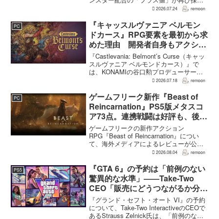
される。配合を繰り返すことで数値が増
2026.07.24
remoon
え、大きいほどモンスターのパラメータ
が高くなる補正がかかる。前作『ドラゴ
『キャッスルヴァニア ベルモン
PC
ンクエストモンスターズ...
ドカース』RPG要素を最初から求
めた理由 開発者自身もアクショ
ンのつらさを実感
『Castlevania: Belmont’s Curse（キャッ
スルヴァニア ベルモンドカース）』で
は、KONAMIの谷口勲プロデューサー
が、レベルアップを含むRPG的システム
2026.07.18
remoon
を開発当初から入れるよう求めていた。
何度も挑戦すれば先へ進める...
ゲームフリーク新作『Beast of
PC
Reincarnation』PS5版メタスコ
ア73点。連携戦闘は好評も、後半
の“ボス再戦続き”には不満
ゲームフリークの新作アクション
RPG『Beast of Reincarnation』につい
て、海外メディアによるレビューが公開
された。PS5版のメタスコアは73。採点
2026.08.04
remoon
された49件のうち25件が好評、24件が賛
否両論で、不評に分類されたレビュ...
『GTA 6』の予約は「前例のない
PS5
驚異的な水準」――Take-Two
CEO「販売にどうつながるか分か
らない」
『グランド・セフト・オート VI』の予約
について、Take-Two InteractiveのCEOで
あるStrauss Zelnick氏は、「前例のない