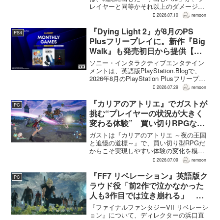
レイヤーと同等かそれ以上のダメージを
敵に与えられるようになった。ほぼすべ
2026.07.10
remoon
てのアクティブスキルを対象に、威力や
挙動、クールダウン時間、使いやすさが
『Dying Light 2』が8月のPS
PS4
見直され...
Plusフリープレイに。新作『Big
Walk』も発売初日から提供【海
外発表】
ソニー・インタラクティブエンタテイン
メントは、英語版PlayStation.Blogで、
2026年8月のPlayStation Plusフリープレ
イとして『Dying Light 2 Stay Human:
2026.07.29
remoon
Reloaded Edition...
『カリアのアトリエ』でガストが
PC
挑む“プレイヤーの状況が大きく
変わる体験” 買い切りRPGなら
ではの変化とは
ガストは『カリアのアトリエ ～夜の王国
と追憶の道標～』で、買い切り型RPGだ
からこそ実現しやすい体験の変化を模索
している。大型の運営型ゲームが継続的
2026.07.09
remoon
に新キャラクターを投入できる時代のな
かで、同社はキャラクターやビジュアル
『FF7 リベレーション』英語版ク
PC
の魅力だけでなく、ゲ...
ラウド役「前2作で泣かなかった
人も3作目では泣き崩れる」 浜
口Dも約40回泣いたクラウドの重
『ファイナルファンタジーVII リベレーシ
要場面に言及
ョン』について、ディレクターの浜口直