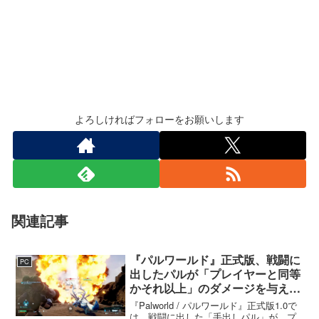
よろしければフォローをお願いします
関連記事
『パルワールド』正式版、戦闘に
PC
出したパルが「プレイヤーと同等
かそれ以上」のダメージを与えら
れるように
『Palworld / パルワールド』正式版1.0で
は、戦闘に出した「手出しパル」が、プ