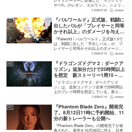
レイトレーラーに登場した『ラングリッ
サーII』のレオン、エルウィン、シェリー
は、単なるファンサービスやゲスト出演
2026.07.22
remoon
にとどまらず、新たな物語で重要な役割
を担う。ファミ通のメールインタビュー
『パルワールド』正式版、戦闘に
PC
で本作のプロデューサ...
出したパルが「プレイヤーと同等
かそれ以上」のダメージを与えら
れるように
『Palworld / パルワールド』正式版1.0で
は、戦闘に出した「手出しパル」が、プ
レイヤーと同等かそれ以上のダメージを
敵に与えられるようになった。ほぼすべ
2026.07.10
remoon
てのアクティブスキルを対象に、威力や
挙動、クールダウン時間、使いやすさが
『ドラゴンズドグマ 2：ダークア
PC
見直され...
リズン』追加分だけで25時間以上
を想定 新ストーリー1周15～20
時間、12種ダンジョンは各30分
『ドラゴンズドグマ 2：ダークアリズ
～1時間
ン』は、追加コンテンツ全体で25時間以
上のプレイ時間を想定している。新エリ
ア「ノルガン」で展開されるメインシナ
2026.07.14
remoon
リオは1周15～20時間、本編フィールドに
追加される12種類のユニークダンジョン
『Phantom Blade Zero』開発完
PC
「忘れられた試...
了。8月12日11時に予約開始、11
分の新トレーラーも公開へ
『Phantom Blade Zero』の開発完了が発
表された。発売を10月29日に控え、日本