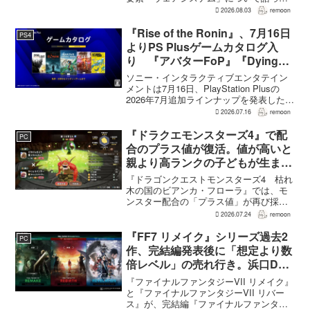
た。本作では8人のパーティキャラクター
2026.08.03
remoon
それぞれに4種類のウェアが用意される
が、キャラクター数が多いため、作業量
『Rise of the Ronin』、7月16日
PS4
はかなりのものにな...
よりPS Plusゲームカタログ入
り 『アバターFoP』『Dying
Light』なども順次配信
ソニー・インタラクティブエンタテイン
メントは7月16日、PlayStation Plusの
2026年7月追加ラインナップを発表した。
幕末の日本を舞台とするTeam NINJAのオ
2026.07.16
remoon
ープンワールドアクションRPG『Rise of
the Ron...
『ドラクエモンスターズ4』で配
PC
合のプラス値が復活。値が高いと
親より高ランクの子どもが生まれ
ることも
『ドラゴンクエストモンスターズ4 枯れ
木の国のビアンカ・フローラ』では、モ
ンスター配合の「プラス値」が再び採用
される。配合を繰り返すことで数値が増
2026.07.24
remoon
え、大きいほどモンスターのパラメータ
が高くなる補正がかかる。前作『ドラゴ
『FF7 リメイク』シリーズ過去2
PC
ンクエストモンスターズ...
作、完結編発表後に「想定より数
倍レベル」の売れ行き。浜口Dが
明かす
『ファイナルファンタジーVII リメイク』
と『ファイナルファンタジーVII リバー
ス』が、完結編『ファイナルファンタジ