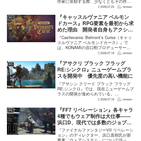
作家に依頼する際、少なくともその作家
の作品の過半数に目を通すという。作家
2026.07.23
remoon
への敬意に加え、得意・不得意を把握し
たうえで物語を任せるためだ。電ファミ
『キャッスルヴァニア ベルモン
PC
ニコゲーマーが...
ドカース』RPG要素を最初から求
めた理由 開発者自身もアクショ
ンのつらさを実感
『Castlevania: Belmont’s Curse（キャッ
スルヴァニア ベルモンドカース）』で
は、KONAMIの谷口勲プロデューサー
が、レベルアップを含むRPG的システム
2026.07.18
remoon
を開発当初から入れるよう求めていた。
何度も挑戦すれば先へ進める...
『アサクリ ブラック フラッグ
PC
RE:シンクロ』ニューゲームプラ
スを開発中 優先度の高い機能に
『アサシン クリード ブラック フラッグ
RE:シンクロ』では、現在ニューゲームプ
ラスの開発が進められている。
GamesRadar+によると、ゲームディレク
2026.07.16
remoon
ターのRichard Knight氏は、YouTuberの
JorRaptor氏による...
『FF7 リベレーション』各キャラ
PC
4種でもウェア制作は大仕事――
浜口D、現代では多数のジョブを
1作に盛り込むのは極めて困難と
『ファイナルファンタジーVII リベレーシ
説明
ョン』のディレクター、浜口直樹氏が新
要素「ウェアシステム」について語っ