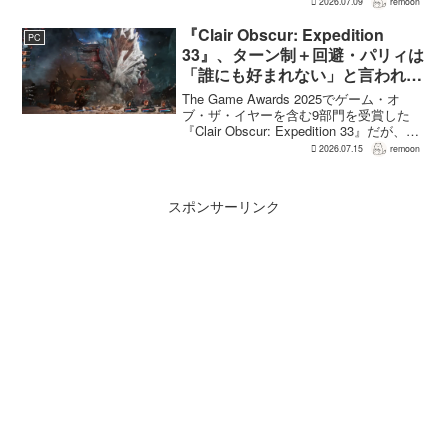
2026.07.09
remoon
に新キャラクターを投入できる時代のな
かで、同社はキャラクターやビジュアル
『Clair Obscur: Expedition
PC
の魅力だけでなく、ゲ...
33』、ターン制＋回避・パリィは
「誰にも好まれない」と言われて
いた 開発陣は実際に遊んだ面白
The Game Awards 2025でゲーム・オ
さを優先
ブ・ザ・イヤーを含む9部門を受賞した
『Clair Obscur: Expedition 33』だが、タ
ーン制バトルに回避やパリィを組み合わ
2026.07.15
remoon
せる設計は、発売前に「誰にも好まれな
い」と何度も言...
スポンサーリンク