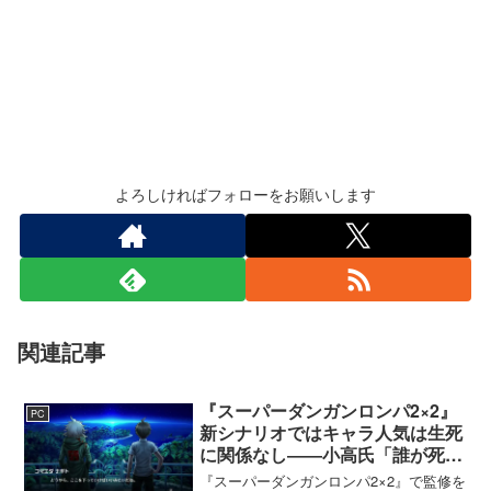
よろしければフォローをお願いします
関連記事
『スーパーダンガンロンパ2×2』
PC
新シナリオではキャラ人気は生死
に関係なし――小高氏「誰が死ん
でもヘイトメールは送らないで」
『スーパーダンガンロンパ2×2』で監修を