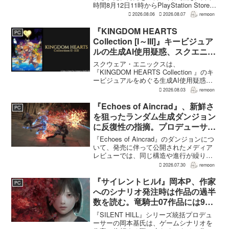
時間8月12日11時からPlayStation Store、
Steam、Epic Games Storeで予約受付が
2026.08.06
2026.08.07
remoon
始まる。同時に公開される新トレ...
『KINGDOM HEARTS
PC
Collection [I～III]』キービジュア
ルの生成AI使用疑惑、スクエニが
否定――不自然な描写は「人為的
スクウェア・エニックスは、
ミス」
『KINGDOM HEARTS Collection 』のキ
ービジュアルをめぐる生成AI使用疑惑に
ついて、問題となったアセットは開発チ
2026.08.03
remoon
ームが生成AIを使わず制作したもので、
不自然な箇所は「人為的ミス」によるも
『Echoes of Aincrad』、新鮮さ
PC
のだと...
を狙ったランダム生成ダンジョン
に反復性の指摘。プロデューサー
は発売前に採用理由を説明
『Echoes of Aincrad』のダンジョンにつ
いて、発売に伴って公開されたメディア
レビューでは、同じ構造や進行が繰り返
されるとの評価が出ている。発売前の7月
2026.07.30
remoon
上旬に行われた週刊ファミ通の対談で
は、ゲーム総合プロデューサーの二見鷹
『サイレントヒルf』岡本P、作家
PC
介氏が...
へのシナリオ発注時は作品の過半
数を読む。竜騎士07作品には9割
以上目を通す
『SILENT HILL』シリーズ統括プロデュ
ーサーの岡本基氏は、ゲームシナリオを