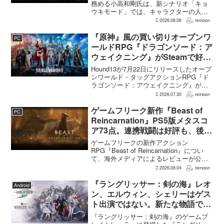
務める小高和剛氏は、新シナリオ「キョ
ウキモード」では、キャラクターの人気
にかかわらず退場させるとRPG Siteのイ
2026.08.06
remoon
ンタビューで語った。事件や出来事が原
作と変わることで、これまで見られなか
『原神』風の買い切りオープンワ
PC
った一面がよ...
ールドRPG『ドラゴンソード：ア
ウェイクニング』がSteamで好発
進。価格3,480円、レビュー5,000
Hound13が7月22日にリリースしたオープ
件超で約90％好評
ンワールド・タッグアクションRPG『ド
ラゴンソード：アウェイクニング』が、
Steamで好調なスタートを切った。7月30
2026.07.30
remoon
日の確認時点で、全言語・全購入形態の
ユーザーレビューは5,710件に達し、う...
ゲームフリーク新作『Beast of
PC
Reincarnation』PS5版メタスコ
ア73点。連携戦闘は好評も、後半
の“ボス再戦続き”には不満
ゲームフリークの新作アクション
RPG『Beast of Reincarnation』につい
て、海外メディアによるレビューが公開
された。PS5版のメタスコアは73。採点
2026.08.04
remoon
された49件のうち25件が好評、24件が賛
否両論で、不評に分類されたレビュ...
『ラングリッサー：剣の海』レオ
Android
ン、エルウィン、シェリーはゲス
ト出演ではない。新たな物語で重
要な役割を担う
『ラングリッサー：剣の海』のゲームプ