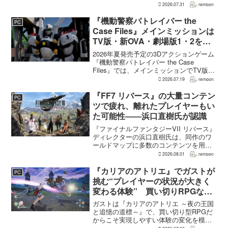
ーVII リベレーション』の発表後、「我々
2026.07.31
remoon
の想定よりも、数倍レベル」で売れてい
ると、シリーズディレクターの浜口直樹
『機動警察パトレイバー the
PC
氏がAU...
Case Files』メインミッションは
TV版・新OVA・劇場版1・2をカ
バー。零式とヘルハウンドを動か
2026年夏発売予定の3Dアクションゲーム
すため“アナザーサイドミッショ
『機動警察パトレイバー the Case
Files』では、メインミッションでTV版、
ン”を実装
新OVA、劇場版第1作・第2作の範囲をカ
2026.07.19
remoon
バーする。これは、本作のプロデューサ
ーを務めるグッドスマイルカンパニー
『FF7 リバース』の大量コンテン
PC
の...
ツで疲れ、離れたプレイヤーもい
た可能性――浜口直樹氏が認識
『ファイナルファンタジーVII リバース』
ディレクターの浜口直樹氏は、同作のワ
ールドマップに多数のコンテンツを用意
したことで、一部のプレイヤーが疲れを
2026.08.01
remoon
感じたり、ゲームから離れたりした可能
性があるとの認識を示した。
『カリアのアトリエ』でガストが
PC
GamesRadar+のイン...
挑む“プレイヤーの状況が大きく
変わる体験” 買い切りRPGなら
ではの変化とは
ガストは『カリアのアトリエ ～夜の王国
と追憶の道標～』で、買い切り型RPGだ
からこそ実現しやすい体験の変化を模索
している。大型の運営型ゲームが継続的