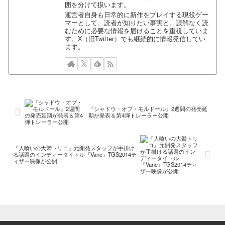
囲を分けて扱います。
運営者自身も日常的に新作をプレイする現役ゲー
マーとして、読者が知りたい事実と、誤解なく読
むために必要な情報を届けることを重視していま
す。X（旧Twitter）でも継続的に情報発信してい
ます。
『シャドウ・オブ・モルドール』2週間の発売延
期が発表＆第4弾トレーラー公開
『人喰いの大鷲トリコ』元開発スタッフが手掛け
る話題のインディータイトル『Vane』TGS2014テ
ィザー映像が公開