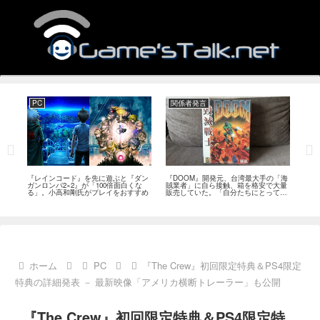
PC
関係者発言
PS
狙っ
『レインコード』を先に遊ぶと『ダン
『DOOM』開発元、台湾最大手の「海
『G
性の
ガンロンパ2×2』が「100倍面白くな
賊業者」に自ら接触、箱を格安で大量
的な
採用
る」。小高和剛氏がプレイをおすすめ
販売していた。「自分たちにとっては
にど
流通だった」
ホーム
PC
『The Crew』初回限定特典＆PS4限定
特典の詳細発表 － 最新映像「アメリカ横断トレーラー」も公開
『The Crew』初回限定特典＆PS4限定特