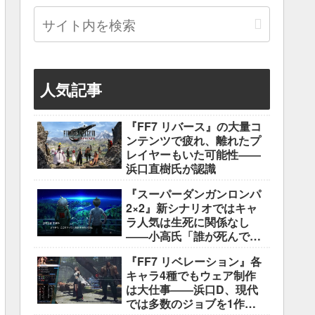
人気記事
『FF7 リバース』の大量コ
ンテンツで疲れ、離れたプ
レイヤーもいた可能性――
浜口直樹氏が認識
『スーパーダンガンロンパ
2×2』新シナリオではキャ
ラ人気は生死に関係なし
――小高氏「誰が死んでも
ヘイトメールは送らない
『FF7 リベレーション』各
で」
キャラ4種でもウェア制作
は大仕事――浜口D、現代
では多数のジョブを1作に