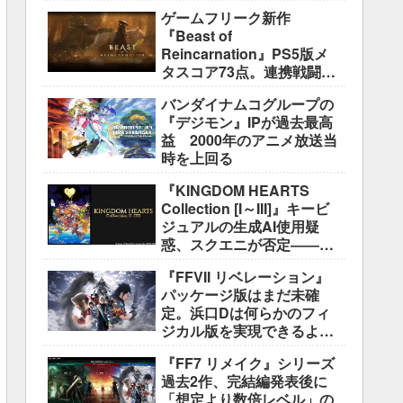
盛り込むのは極めて困難と
ゲームフリーク新作
説明
『Beast of
Reincarnation』PS5版メ
タスコア73点。連携戦闘は
好評も、後半の“ボス再戦続
バンダイナムコグループの
き”には不満
『デジモン』IPが過去最高
益 2000年のアニメ放送当
時を上回る
『KINGDOM HEARTS
Collection [I～III]』キービ
ジュアルの生成AI使用疑
惑、スクエニが否定――不
自然な描写は「人為的ミ
『FFVII リベレーション』
ス」
パッケージ版はまだ未確
定。浜口Dは何らかのフィ
ジカル版を実現できるよう
調整中
『FF7 リメイク』シリーズ
過去2作、完結編発表後に
「想定より数倍レベル」の