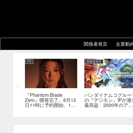
関係者発言
企業動
PC
関係者発言
ル』開発
『Phantom Blade
バンダイナムコグルー
と各スタジ
Zero』開発完了。8月12
の『デジモン』IPが過
が存在。
日11時に予約開始、11
最高益 2000年のアニ
、重点を
分の新トレーラーも公開
メ放送当時を上回る
へ