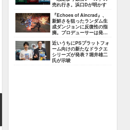
売れ行き。浜口Dが明かす
『Echoes of Aincrad』、
新鮮さを狙ったランダム生
成ダンジョンに反復性の指
摘。プロデューサーは発売
前に採用理由を説明
近いうちにPSプラットフォ
ーム向けの新たなドラクエ
シリーズが発表？堀井雄二
氏が示唆