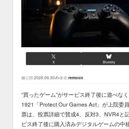
X
Bluesky
📅
2026.06.30
✍️
remoon
公開:
著者:
“買ったゲーム”がサービス終了後に遊べな
1921「Protect Our Games Act
票は、投票詳細で賛成4、反対3、NVR4と
ビス終了後に購入済みデジタルゲームの中