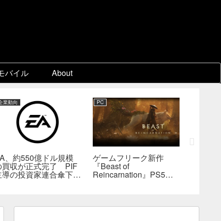
モバイル
About
企業動向
PC
PC
EA、約550億ドル規模
ゲームフリーク新作
『KING
の買収が正式完了 PIF
『Beast of
Collect
主導の投資家連合傘下で
Reincarnation』PS5版
ビジュア
非公開企業に
メタスコア73点。連携
疑惑、
戦闘は好評も、後半
――不
の“ボス再戦続き”には不
為的ミ
満