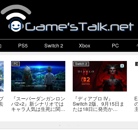
向
PS5
Switch 2
Xbox
PC
PC
Switch 2
プ
『スーパーダンガンロン
『ディアブロ IV』
去
パ2×2』新シナリオでは
Switch 2版、9月15日ま
キャラ人気は生死に関係
たは18日に発売か
なし――小高氏「誰が死
――billbil-kun氏が価
んでもヘイトメールは送
格・販売形態も独自入手
らないで」