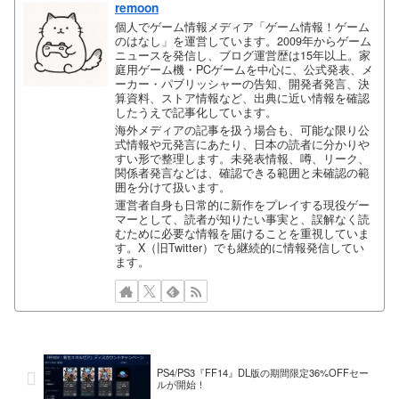
remoon
個人でゲーム情報メディア「ゲーム情報！ゲーム
のはなし」を運営しています。2009年からゲーム
ニュースを発信し、ブログ運営歴は15年以上。家
庭用ゲーム機・PCゲームを中心に、公式発表、メ
ーカー・パブリッシャーの告知、開発者発言、決
算資料、ストア情報など、出典に近い情報を確認
したうえで記事化しています。
海外メディアの記事を扱う場合も、可能な限り公
式情報や元発言にあたり、日本の読者に分かりや
すい形で整理します。未発表情報、噂、リーク、
関係者発言などは、確認できる範囲と未確認の範
囲を分けて扱います。
運営者自身も日常的に新作をプレイする現役ゲー
マーとして、読者が知りたい事実と、誤解なく読
むために必要な情報を届けることを重視していま
す。X（旧Twitter）でも継続的に情報発信してい
ます。
PS4/PS3『FF14』DL版の期間限定36%OFFセー
ルが開始！