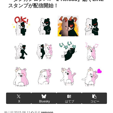
スタンプが配信開始！
X
Bluesky
はてブ
コピー
📅
2015.06.11
✍️
remoon
公開:
著者: