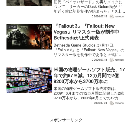
初代『バイオハザード』の再リメイクに
ついて、リーカーのDusk Golem氏が「1
年近く前に初期制作が始まった」とX上で
述べた。同氏によれば、プリプロダクシ
2026.07.15
remoon
ョンに入ったのは2025年8〜9月ごろで、
本格制作へ移るのは『バイオハザード
『Fallout 3』『Fallout: New
その他
RE:...
Vegas』リマスター版が制作中
Bethesdaが正式発表
Bethesda Game Studiosは7月17日、
『Fallout 3』と『Fallout: New Vegas』の
リマスター版を制作中であると正式に発
表した。同社は今後のプロジェクトを紹
2026.07.18
remoon
介する声明のなかで、多くのプレイヤー
が過去の『...
米国の物理ゲームソフト販売、17
その他
年で約87％減。12カ月間で2億
9200万本から3700万本に
米国の物理ゲームソフト販売本数は、
2009年6月までの12カ月間に記録した2億
9200万本から、2026年6月までの12カ月
間には3700万本まで減少した。市場調査
2026.07.24
remoon
会社Circanaのデータによると、17年間で
2億5500万本、約87％の減...
スポンサーリンク