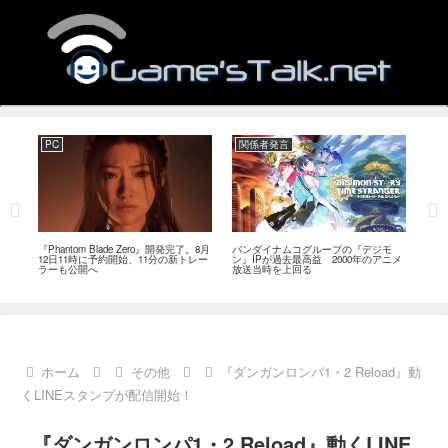
PC
関係者発言
PC
MI
『Phantom Blade Zero』開発完了。8月
バンダイナムコグループの『デジモ
『ス
。双
12日11時に予約開始、11分の新トレー
ン』IPが過去最高益 2000年のアニメ
ナリ
ラーも公開へ
放送当時を上回る
し―
ール
ホーム
その他
『ダンガンロンパ1・2 Reload』動
くLINEスタンプが配信開始！
『ダンガンロンパ1・2 Reload』動くLINE