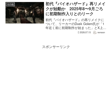
2億5500万本、約87％の減...
初代『バイオハザード』再リメイ
その他
クが始動か 2025年8〜9月ごろ
に初期制作入りとのリーク
初代『バイオハザード』の再リメイクに
ついて、リーカーのDusk Golem氏が「1
年近く前に初期制作が始まった」とX上で
述べた。同氏によれば、プリプロダクシ
2026.07.15
remoon
ョンに入ったのは2025年8〜9月ごろで、
本格制作へ移るのは『バイオハザード
RE:...
スポンサーリンク