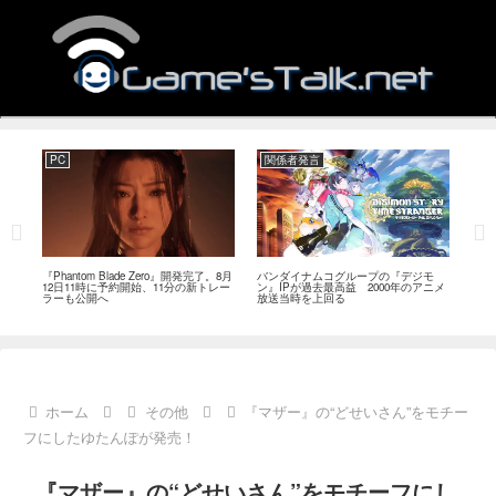
PC
関係者発言
PC
MI
『Phantom Blade Zero』開発完了。8月
バンダイナムコグループの『デジモ
『ス
。双
12日11時に予約開始、11分の新トレー
ン』IPが過去最高益 2000年のアニメ
ナリ
ラーも公開へ
放送当時を上回る
し―
ール
ホーム
その他
『マザー』の“どせいさん”をモチー
フにしたゆたんぽが発売！
『マザー』の“どせいさん”をモチーフにし