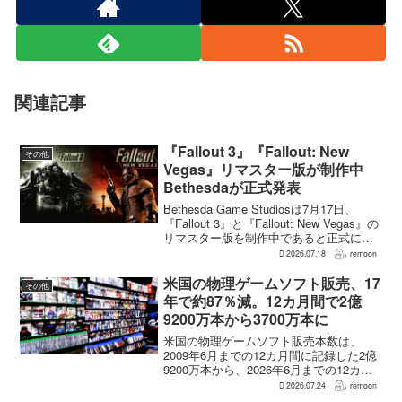
関連記事
『Fallout 3』『Fallout: New
その他
Vegas』リマスター版が制作中
Bethesdaが正式発表
Bethesda Game Studiosは7月17日、
『Fallout 3』と『Fallout: New Vegas』の
リマスター版を制作中であると正式に発
表した。同社は今後のプロジェクトを紹
2026.07.18
remoon
介する声明のなかで、多くのプレイヤー
が過去の『...
米国の物理ゲームソフト販売、17
その他
年で約87％減。12カ月間で2億
9200万本から3700万本に
米国の物理ゲームソフト販売本数は、
2009年6月までの12カ月間に記録した2億
9200万本から、2026年6月までの12カ月
間には3700万本まで減少した。市場調査
2026.07.24
remoon
会社Circanaのデータによると、17年間で