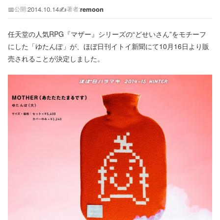
📅
2014.10.14
✍️
remoon
公開:
著者:
任天堂の人気RPG『マザー』シリーズの“どせいさん”をモチーフ
にした「ゆたんぽ」が、ほぼ日刊イトイ新聞にて10月16日より販
売されることが決定しました。