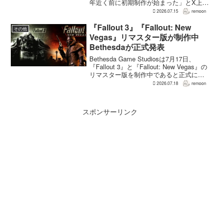
年近く前に初期制作が始まった」とX上で
述べた。同氏によれば、プリプロダクシ
2026.07.15
remoon
ョンに入ったのは2025年8〜9月ごろで、
本格制作へ移るのは『バイオハザード
『Fallout 3』『Fallout: New
その他
RE:...
Vegas』リマスター版が制作中
Bethesdaが正式発表
Bethesda Game Studiosは7月17日、
『Fallout 3』と『Fallout: New Vegas』の
リマスター版を制作中であると正式に発
表した。同社は今後のプロジェクトを紹
2026.07.18
remoon
介する声明のなかで、多くのプレイヤー
が過去の『...
スポンサーリンク