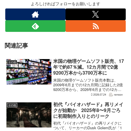
よろしければフォローをお願いします
関連記事
米国の物理ゲームソフト販売、17
その他
年で約87％減。12カ月間で2億
9200万本から3700万本に
米国の物理ゲームソフト販売本数は、
2009年6月までの12カ月間に記録した2億
9200万本から、2026年6月までの12カ月
間には3700万本まで減少した。市場調査
2026.07.24
remoon
会社Circanaのデータによると、17年間で
2億5500万本、約87％の減...
初代『バイオハザード』再リメイ
その他
クが始動か 2025年8〜9月ごろ
に初期制作入りとのリーク
初代『バイオハザード』の再リメイクに
ついて、リーカーのDusk Golem氏が「1