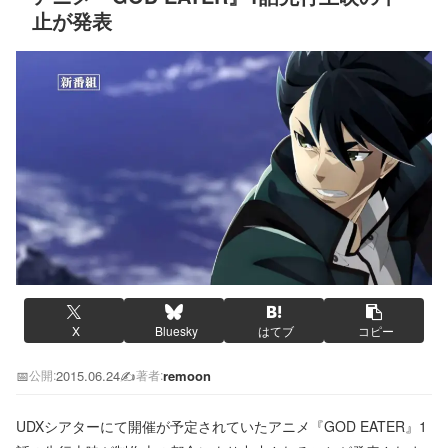
止が発表
X
Bluesky
はてブ
コピー
📅
2015.06.24
✍️
remoon
公開:
著者:
UDXシアターにて開催が予定されていたアニメ『GOD EATER』1