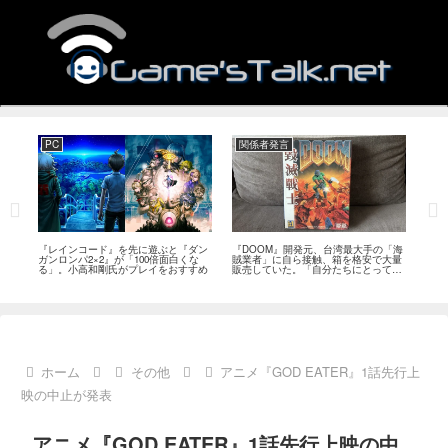
PC
関係者発言
PS
狙っ
『レインコード』を先に遊ぶと『ダン
『DOOM』開発元、台湾最大手の「海
『G
性の
ガンロンパ2×2』が「100倍面白くな
賊業者」に自ら接触、箱を格安で大量
的な
採用
る」。小高和剛氏がプレイをおすすめ
販売していた。「自分たちにとっては
にど
流通だった」
ホーム
その他
アニメ『GOD EATER』1話先行上
映の中止が発表
アニメ『GOD EATER』1話先行上映の中