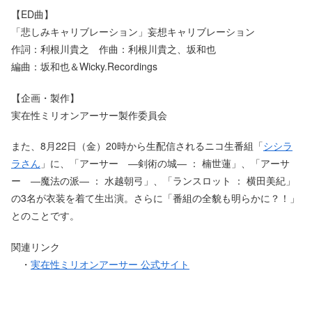
【ED曲】
「悲しみキャリブレーション」妄想キャリブレーション
作詞：利根川貴之 作曲：利根川貴之、坂和也
編曲：坂和也＆Wicky.Recordings
【企画・製作】
実在性ミリオンアーサー製作委員会
また、8月22日（金）20時から生配信されるニコ生番組「
シシラ
ラさん
」に、「アーサー ―剣術の城― ： 楠世蓮」、「アーサ
ー ―魔法の派― ： 水越朝弓」、「ランスロット ： 横田美紀」
の3名が衣装を着て生出演。さらに「番組の全貌も明らかに？！」
とのことです。
関連リンク
・
実在性ミリオンアーサー 公式サイト