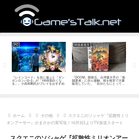
PC
関係者発言
PS
狙っ
『レインコード』を先に遊ぶと『ダン
『DOOM』開発元、台湾最大手の「海
『G
性の
ガンロンパ2×2』が「100倍面白くな
賊業者」に自ら接触、箱を格安で大量
的な
採用
る」。小高和剛氏がプレイをおすすめ
販売していた。「自分たちにとっては
にど
流通だった」
ホーム
その他
スクエニのソシャゲ『拡散性ミリ
オンアーサー』がまさかの実写化！10月3日よりTV放送スタート
スクエニのソシャゲ『拡散性ミリオンアー