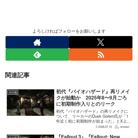
よろしければフォローをお願いします
関連記事
初代『バイオハザード』再リメイ
その他
クが始動か 2025年8〜9月ごろ
に初期制作入りとのリーク
初代『バイオハザード』の再リメイクに
ついて、リーカーのDusk Golem氏が「1
年近く前に初期制作が始まった」とX上で
述べた。同氏によれば、プリプロダクシ
2026.07.15
remoon
ョンに入ったのは2025年8〜9月ごろで、
本格制作へ移るのは『バイオハザード
『Fallout 3』『Fallout: New
その他