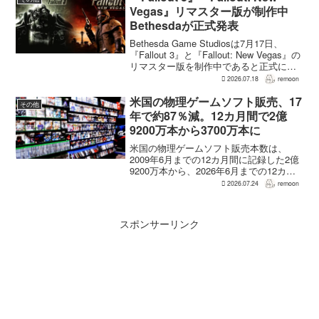
RE:...
Vegas』リマスター版が制作中
Bethesdaが正式発表
Bethesda Game Studiosは7月17日、
『Fallout 3』と『Fallout: New Vegas』の
リマスター版を制作中であると正式に発
表した。同社は今後のプロジェクトを紹
2026.07.18
remoon
介する声明のなかで、多くのプレイヤー
が過去の『...
米国の物理ゲームソフト販売、17
その他
年で約87％減。12カ月間で2億
9200万本から3700万本に
米国の物理ゲームソフト販売本数は、
2009年6月までの12カ月間に記録した2億
9200万本から、2026年6月までの12カ月
間には3700万本まで減少した。市場調査
2026.07.24
remoon
会社Circanaのデータによると、17年間で
2億5500万本、約87％の減...
スポンサーリンク