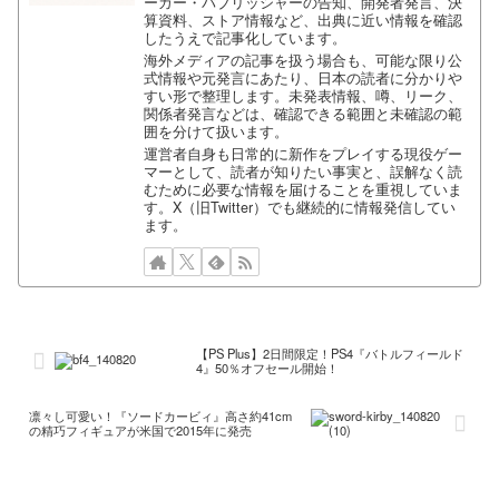
ーカー・パブリッシャーの告知、開発者発言、決
算資料、ストア情報など、出典に近い情報を確認
したうえで記事化しています。
海外メディアの記事を扱う場合も、可能な限り公
式情報や元発言にあたり、日本の読者に分かりや
すい形で整理します。未発表情報、噂、リーク、
関係者発言などは、確認できる範囲と未確認の範
囲を分けて扱います。
運営者自身も日常的に新作をプレイする現役ゲー
マーとして、読者が知りたい事実と、誤解なく読
むために必要な情報を届けることを重視していま
す。X（旧Twitter）でも継続的に情報発信してい
ます。
【PS Plus】2日間限定！PS4『バトルフィールド
4』50％オフセール開始！
凛々し可愛い！『ソードカービィ』高さ約41cm
の精巧フィギュアが米国で2015年に発売