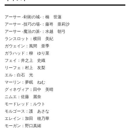
アーサー -剣術の城-：楠 世蓮
アーサー -技巧の場-：藤嵜 亜莉沙
アーサー -魔法の派-：水越 朝弓
ランスロット：横田 美紀
ガウェイン：風間 亜季
ガラハッド：柳 ゆり菜
フェイ：井之上 史織
リーフェ：村上 友梨
エル：白石 光
マーリン：夢眠 ねむ
グィネヴィア：田中 美晴
ニムエ：佐藤 麗奈
モードレッド：ルウト
モルゴース：護 あさな
エレイン：加田 穂乃華
モーガン：野口真緒