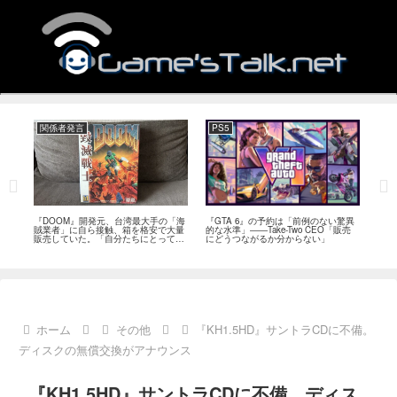
関係者発言
PS5
関
フィー
『DOOM』開発元、台湾最大手の「海
『GTA 6』の予約は「前例のない驚異
『オ
イド
賊業者」に自ら接触、箱を格安で大量
的な水準」――Take-Two CEO「販売
は「
ブレ
販売していた。「自分たちにとっては
にどうつながるか分からない」
長、
流通だった」
い」
ホーム
その他
『KH1.5HD』サントラCDに不備。
ディスクの無償交換がアナウンス
『KH1.5HD』サントラCDに不備。ディス