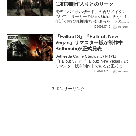
に初期制作入りとのリーク
初代『バイオハザード』の再リメイクに
ついて、リーカーのDusk Golem氏が「1
年近く前に初期制作が始まった」とX上で
述べた。同氏によれば、プリプロダクシ
2026.07.15
remoon
ョンに入ったのは2025年8〜9月ごろで、
本格制作へ移るのは『バイオハザード
『Fallout 3』『Fallout: New
その他
RE:...
Vegas』リマスター版が制作中
Bethesdaが正式発表
Bethesda Game Studiosは7月17日、
『Fallout 3』と『Fallout: New Vegas』の
リマスター版を制作中であると正式に発
表した。同社は今後のプロジェクトを紹
2026.07.18
remoon
介する声明のなかで、多くのプレイヤー
が過去の『...
スポンサーリンク