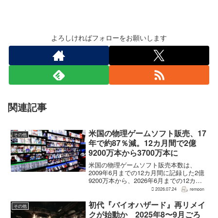
よろしければフォローをお願いします
関連記事
米国の物理ゲームソフト販売、17
その他
年で約87％減。12カ月間で2億
9200万本から3700万本に
米国の物理ゲームソフト販売本数は、
2009年6月までの12カ月間に記録した2億
9200万本から、2026年6月までの12カ月
間には3700万本まで減少した。市場調査
2026.07.24
remoon
会社Circanaのデータによると、17年間で
2億5500万本、約87％の減...
初代『バイオハザード』再リメイ
その他
クが始動か 2025年8〜9月ごろ