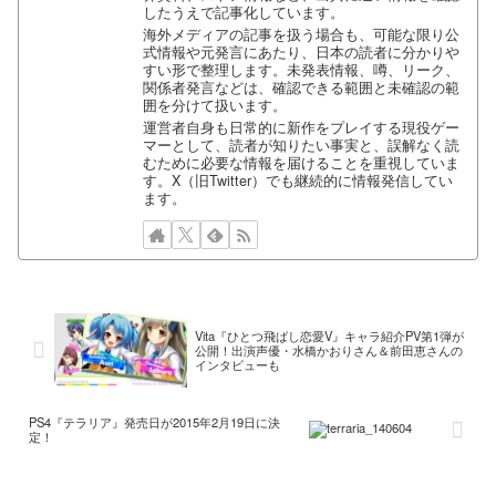
したうえで記事化しています。
海外メディアの記事を扱う場合も、可能な限り公
式情報や元発言にあたり、日本の読者に分かりや
すい形で整理します。未発表情報、噂、リーク、
関係者発言などは、確認できる範囲と未確認の範
囲を分けて扱います。
運営者自身も日常的に新作をプレイする現役ゲー
マーとして、読者が知りたい事実と、誤解なく読
むために必要な情報を届けることを重視していま
す。X（旧Twitter）でも継続的に情報発信してい
ます。
Vita『ひとつ飛ばし恋愛V』キャラ紹介PV第1弾が
公開！出演声優・水橋かおりさん＆前田恵さんの
インタビューも
PS4『テラリア』発売日が2015年2月19日に決
定！