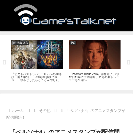
関係者発言
PC
関
ージ
『オクトパストラベラーIII』への期待
『Phantom Blade Zero』開発完了。8月
バン
のフ
は「重々承知」 700万本規模に成
12日11時に予約開始、11分の新トレー
ン』
中
長、「やるとしたらとことんやりた
ラーも公開へ
放送
い」と浅野智也氏
ホーム
その他
『ペルソナ4』のアニメスタンプが
配信開始！
『ペルソナ4』のアニメスタンプが配信開