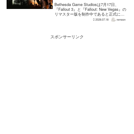
Bethesda Game Studiosは7月17日、
『Fallout 3』と『Fallout: New Vegas』の
リマスター版を制作中であると正式に発
表した。同社は今後のプロジェクトを紹
2026.07.18
remoon
介する声明のなかで、多くのプレイヤー
が過去の『...
スポンサーリンク