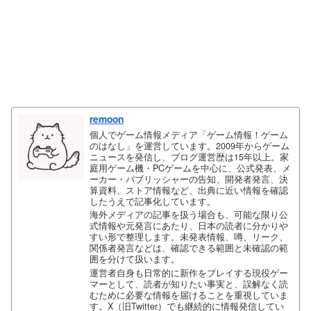
remoon
個人でゲーム情報メディア「ゲーム情報！ゲーム
のはなし」を運営しています。2009年からゲーム
ニュースを発信し、ブログ運営歴は15年以上。家
庭用ゲーム機・PCゲームを中心に、公式発表、メ
ーカー・パブリッシャーの告知、開発者発言、決
算資料、ストア情報など、出典に近い情報を確認
したうえで記事化しています。
海外メディアの記事を扱う場合も、可能な限り公
式情報や元発言にあたり、日本の読者に分かりや
すい形で整理します。未発表情報、噂、リーク、
関係者発言などは、確認できる範囲と未確認の範
囲を分けて扱います。
運営者自身も日常的に新作をプレイする現役ゲー
マーとして、読者が知りたい事実と、誤解なく読
むために必要な情報を届けることを重視していま
す。X（旧Twitter）でも継続的に情報発信してい