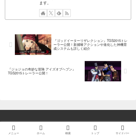
ます。
『ゴッドイーターリザレクション』TGS2015トレ
ーラー公開！新捕喰アクションや進化した神機育
成システムも詳しく紹介
『ジョジョの奇妙な冒険 アイズオブヘブン』
TGS2015トレーラー公開！
© 2014 ゲーム情報！ゲームのはなし.
メニュー
ホーム
検索
トップ
サイドバー