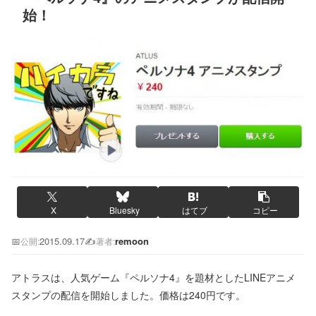
始！
X
Bluesky
はてブ
コピー
📅
2015.09.17
✍️
remoon
公開:
著者:
アトラスは、人気ゲーム『ペルソナ4』を題材としたLINEアニメ
スタンプの配信を開始しました。価格は240円です。