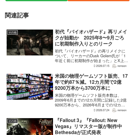
関連記事
初代『バイオハザード』再リメイ
その他
クが始動か 2025年8〜9月ごろ
に初期制作入りとのリーク
初代『バイオハザード』の再リメイクに
ついて、リーカーのDusk Golem氏が「1
年近く前に初期制作が始まった」とX上で
述べた。同氏によれば、プリプロダクシ
2026.07.15
remoon
ョンに入ったのは2025年8〜9月ごろで、
本格制作へ移るのは『バイオハザード
米国の物理ゲームソフト販売、17
その他
RE:...
年で約87％減。12カ月間で2億
9200万本から3700万本に
米国の物理ゲームソフト販売本数は、
2009年6月までの12カ月間に記録した2億
9200万本から、2026年6月までの12カ月
間には3700万本まで減少した。市場調査
2026.07.24
remoon
会社Circanaのデータによると、17年間で
2億5500万本、約87％の減...
『Fallout 3』『Fallout: New
その他
Vegas』リマスター版が制作中
Bethesdaが正式発表