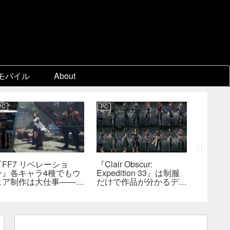
モバイル
About
PC
PC
PC
『FF7 リベレーショ
『Clair Obscur:
『FF7
ン』各キャラ4種でもウ
Expedition 33』は制服
量コン
ェア制作は大仕事――浜
だけで作品が分かるデザ
れたプ
口D、現代では多数のジ
インを目指した――『進
能性―
ョブを1作に盛り込むの
撃の巨人』の制服と
識
は極めて困難と説明
『BLEACH』のキャラ
造形が影響