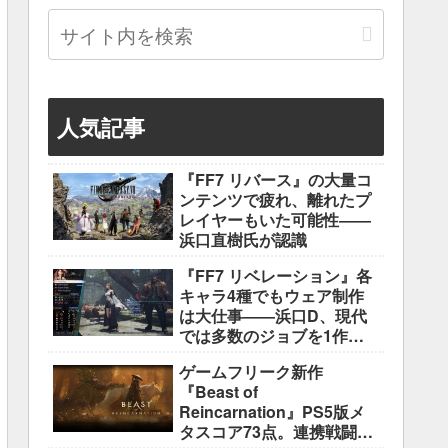
人気記事
『FF7 リバース』の大量コ
ンテンツで疲れ、離れたプ
レイヤーもいた可能性――
浜口直樹氏が認識
『FF7 リベレーション』各
キャラ4種でもウェア制作
は大仕事――浜口D、現代
では多数のジョブを1作に
盛り込むのは極めて困難と
ゲームフリーク新作
説明
『Beast of
Reincarnation』PS5版メ
タスコア73点。連携戦闘は