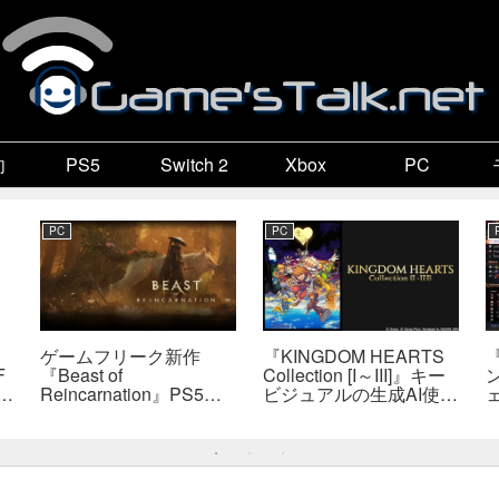
向
PS5
Switch 2
Xbox
PC
PC
PC
ゲームフリーク新作
『KINGDOM HEARTS
F
『Beast of
Collection [I～III]』キー
で
Reincarnation』PS5版
ビジュアルの生成AI使用
メタスコア73点。連携
疑惑、スクエニが否定
戦闘は好評も、後半
――不自然な描写は「人
の“ボス再戦続き”には不
為的ミス」
満