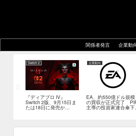
関係者発言
企業動
Switch 2
企業動向
協力プレイ
『ディアブロ IV』
EA、約550億ドル規模
8年前の
Switch 2版、9月15日ま
の買収が正式完了 PI
然人気に
たは18日に発売か
主導の投資家連合傘下
――billbil-kun氏が価
非公開企業に
格・販売形態も独自入手