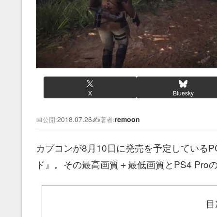
X
Bluesky
📅
2018.07.26
✍️
remoon
公開:
著者:
カプコンが8月10日に発売を予定しているP
ド』。その最高画質＋最低画質とPS4 Pr
目