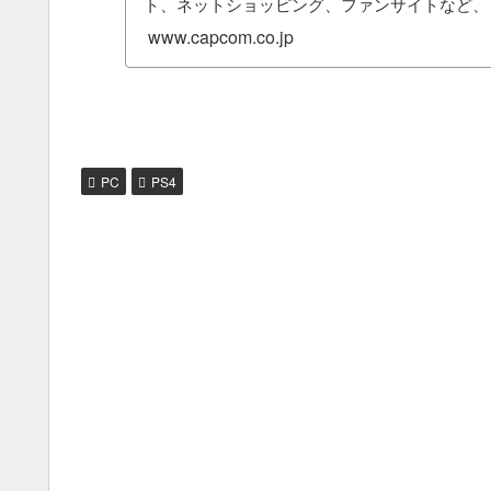
ト、ネットショッピング、ファンサイトなど、
も紹介しています。
www.capcom.co.jp
PC
PS4