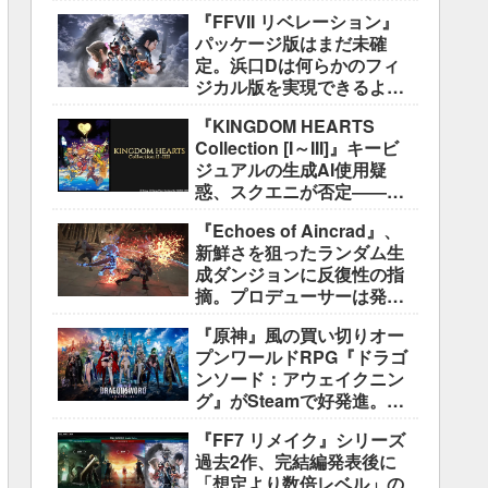
好評も、後半の“ボス再戦続
『FFVII リベレーション』
き”には不満
パッケージ版はまだ未確
定。浜口Dは何らかのフィ
ジカル版を実現できるよう
調整中
『KINGDOM HEARTS
Collection [I～III]』キービ
ジュアルの生成AI使用疑
惑、スクエニが否定――不
自然な描写は「人為的ミ
『Echoes of Aincrad』、
ス」
新鮮さを狙ったランダム生
成ダンジョンに反復性の指
摘。プロデューサーは発売
前に採用理由を説明
『原神』風の買い切りオー
プンワールドRPG『ドラゴ
ンソード：アウェイクニン
グ』がSteamで好発進。価
格3,480円、レビュー5,000
『FF7 リメイク』シリーズ
件超で約90％好評
過去2作、完結編発表後に
「想定より数倍レベル」の