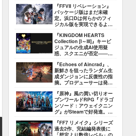
好評も、後半の“ボス再戦続
『FFVII リベレーション』
き”には不満
パッケージ版はまだ未確
定。浜口Dは何らかのフィ
ジカル版を実現できるよう
調整中
『KINGDOM HEARTS
Collection [I～III]』キービ
ジュアルの生成AI使用疑
惑、スクエニが否定――不
自然な描写は「人為的ミ
『Echoes of Aincrad』、
ス」
新鮮さを狙ったランダム生
成ダンジョンに反復性の指
摘。プロデューサーは発売
前に採用理由を説明
『原神』風の買い切りオー
プンワールドRPG『ドラゴ
ンソード：アウェイクニン
グ』がSteamで好発進。価
格3,480円、レビュー5,000
『FF7 リメイク』シリーズ
件超で約90％好評
過去2作、完結編発表後に
「想定より数倍レベル」の