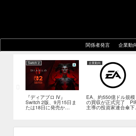
関係者発言
企業動
Switch 2
企業動向
協力プレイ
『ディアブロ IV』
EA、約550億ドル規模
8年前の
Switch 2版、9月15日ま
の買収が正式完了 PI
然人気に
たは18日に発売か
主導の投資家連合傘下
――billbil-kun氏が価
非公開企業に
格・販売形態も独自入手