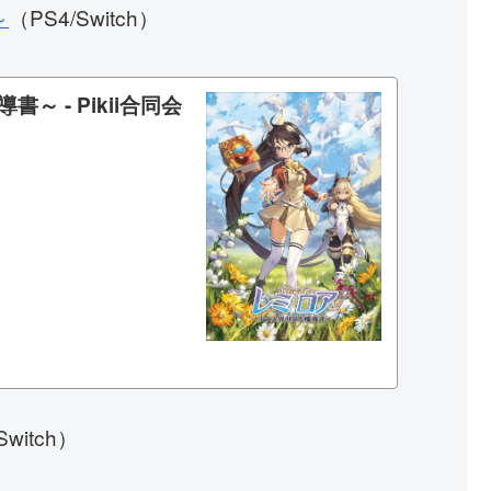
～
（PS4/Switch）
 - Pikii合同会
Switch）