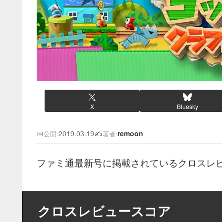
X
Bluesky
📅
2019.03.19
✍️
remoon
公開:
著者:
ファミ通最新号に掲載されているクロスレ
クロスレビュースコア