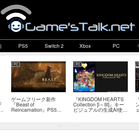
向
PS5
Switch 2
Xbox
PC
PC
PC
ゲームフリーク新作
『KINGDOM HEARTS
F
『Beast of
Collection [I～III]』キー
で
Reincarnation』PS5版
ビジュアルの生成AI使用
メタスコア73点。連携
疑惑、スクエニが否定
戦闘は好評も、後半
――不自然な描写は「人
の“ボス再戦続き”には不
為的ミス」
満