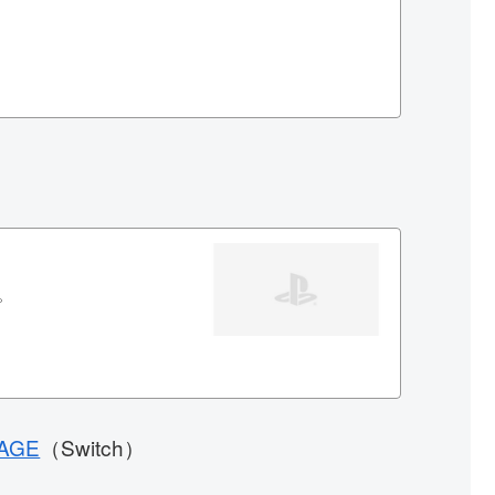
。
EAGE
（Switch）