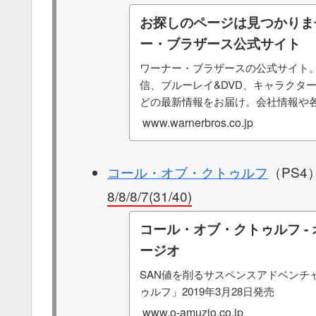
お探しのページは見つかりませ
ー・ブラザース公式サイト
ワーナー・ブラザースの公式サイト
信、ブルーレイ&DVD、キャラクタ
どの最新情報をお届け。会社情報や各
載しています。
www.warnerbros.co.jp
コール・オブ・クトゥルフ
（PS4
8/8/8/7(31/40)
コール・オブ・クトゥルフ -
ージオ
SAN値を削るサスペンスアドベンチ
ゥルフ」2019年3月28日発売
www.o-amuzio.co.jp