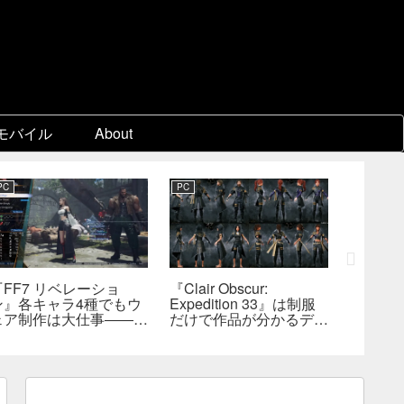
モバイル
About
PC
PC
PC
『FF7 リベレーショ
『Clair Obscur:
『FF7
ン』各キャラ4種でもウ
Expedition 33』は制服
量コン
ェア制作は大仕事――浜
だけで作品が分かるデザ
れたプ
口D、現代では多数のジ
インを目指した――『進
能性―
ョブを1作に盛り込むの
撃の巨人』の制服と
識
は極めて困難と説明
『BLEACH』のキャラ
造形が影響