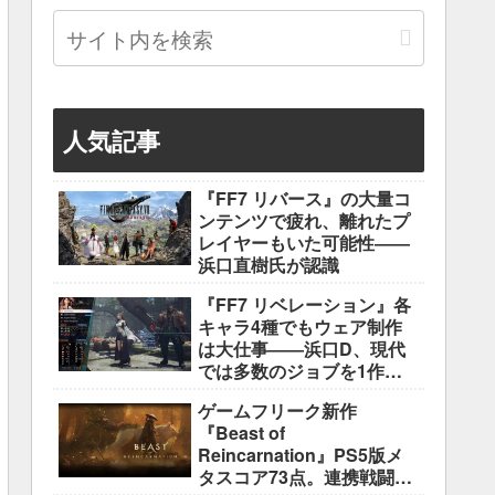
人気記事
『FF7 リバース』の大量コ
ンテンツで疲れ、離れたプ
レイヤーもいた可能性――
浜口直樹氏が認識
『FF7 リベレーション』各
キャラ4種でもウェア制作
は大仕事――浜口D、現代
では多数のジョブを1作に
盛り込むのは極めて困難と
ゲームフリーク新作
説明
『Beast of
Reincarnation』PS5版メ
タスコア73点。連携戦闘は