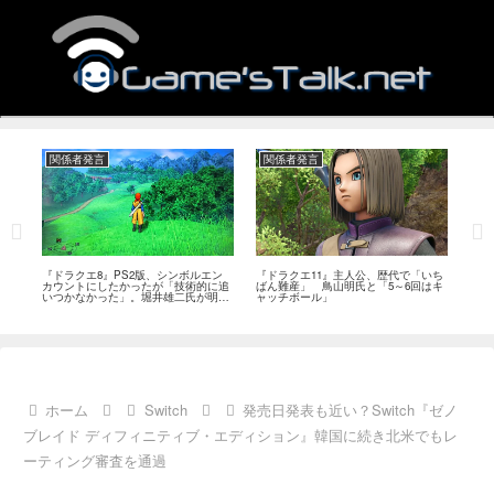
関係者発言
関係者発言
関
作、
『ドラクエ8』PS2版、シンボルエン
『ドラクエ11』主人公、歴代で「いち
『ド
ベ
カウントにしたかったが「技術的に追
ばん難産」 鳥山明氏と「5～6回はキ
プか
いつかなかった」。堀井雄二氏が明か
ャッチボール」
に挑
す
ホーム
Switch
発売日発表も近い？Switch『ゼノ
ブレイド ディフィニティブ・エディション』韓国に続き北米でもレ
ーティング審査を通過