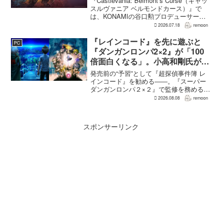
『Castlevania: Belmont’s Curse（キャッ
スルヴァニア ベルモンドカース）』で
は、KONAMIの谷口勲プロデューサー
が、レベルアップを含むRPG的システム
2026.07.18
remoon
を開発当初から入れるよう求めていた。
何度も挑戦すれば先へ進める...
『レインコード』を先に遊ぶと
PC
『ダンガンロンパ2×2』が「100
倍面白くなる」。小高和剛氏がプ
レイをおすすめ
発売前の“予習”として『超探偵事件簿 レ
インコード』を勧める――。『スーパー
ダンガンロンパ２×２』で監修を務める小
高和剛氏が、そんなメッセージをファン
2026.08.08
remoon
に向けて送った。Noisy Pixelのインタビ
ューでの発言で、小高氏は「先に『レイ
ンコー...
スポンサーリンク