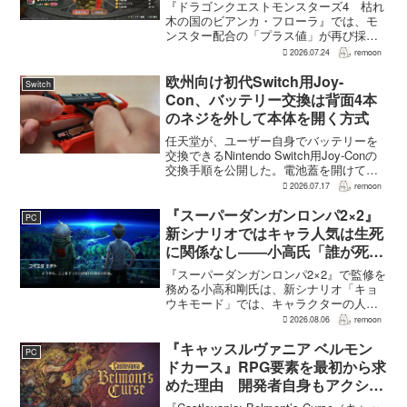
ることも
『ドラゴンクエストモンスターズ4 枯れ
木の国のビアンカ・フローラ』では、モ
ンスター配合の「プラス値」が再び採用
される。配合を繰り返すことで数値が増
2026.07.24
remoon
え、大きいほどモンスターのパラメータ
が高くなる補正がかかる。前作『ドラゴ
欧州向け初代Switch用Joy-
Switch
ンクエストモンスターズ...
Con、バッテリー交換は背面4本
のネジを外して本体を開く方式
任天堂が、ユーザー自身でバッテリーを
交換できるNintendo Switch用Joy-Conの
交換手順を公開した。電池蓋を開けて入
れ替える方式ではなく、背面のネジ4本を
2026.07.17
remoon
外して本体を開き、内部のバッテリーと
ケーブルを取り外す必要がある。この
『スーパーダンガンロンパ2×2』
PC
改...
新シナリオではキャラ人気は生死
に関係なし――小高氏「誰が死ん
でもヘイトメールは送らないで」
『スーパーダンガンロンパ2×2』で監修を
務める小高和剛氏は、新シナリオ「キョ
ウキモード」では、キャラクターの人気
にかかわらず退場させるとRPG Siteのイ
2026.08.06
remoon
ンタビューで語った。事件や出来事が原
作と変わることで、これまで見られなか
『キャッスルヴァニア ベルモン
PC
った一面がよ...
ドカース』RPG要素を最初から求
めた理由 開発者自身もアクショ
ンのつらさを実感