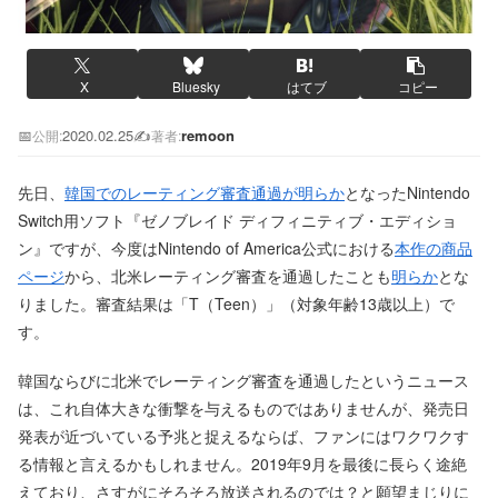
X
Bluesky
はてブ
コピー
📅
2020.02.25
✍️
remoon
公開:
著者:
先日、
韓国でのレーティング審査通過が明らか
となったNintendo
Switch用ソフト『ゼノブレイド ディフィニティブ・エディショ
ン』ですが、今度はNintendo of America公式における
本作の商品
ページ
から、北米レーティング審査を通過したことも
明らか
とな
りました。審査結果は「T（Teen）」（対象年齢13歳以上）で
す。
韓国ならびに北米でレーティング審査を通過したというニュース
は、これ自体大きな衝撃を与えるものではありませんが、発売日
発表が近づいている予兆と捉えるならば、ファンにはワクワクす
る情報と言えるかもしれません。2019年9月を最後に長らく途絶
えており、さすがにそろそろ放送されるのでは？と願望まじりに