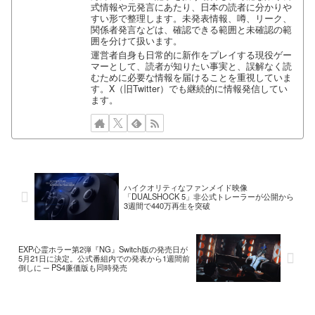
式情報や元発言にあたり、日本の読者に分かりや
すい形で整理します。未発表情報、噂、リーク、
関係者発言などは、確認できる範囲と未確認の範
囲を分けて扱います。
運営者自身も日常的に新作をプレイする現役ゲー
マーとして、読者が知りたい事実と、誤解なく読
むために必要な情報を届けることを重視していま
す。X（旧Twitter）でも継続的に情報発信してい
ます。
ハイクオリティなファンメイド映像
「DUALSHOCK 5」非公式トレーラーが公開から
3週間で440万再生を突破
EXP心霊ホラー第2弾『NG』Switch版の発売日が
5月21日に決定。公式番組内での発表から1週間前
倒しに ─ PS4廉価版も同時発売