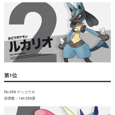
第1位
No.658 ゲッコウガ
得票数：140,559票