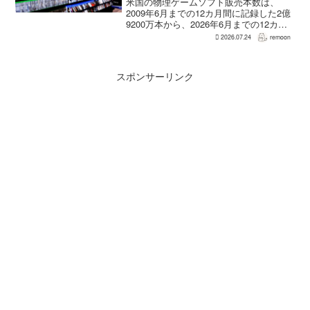
米国の物理ゲームソフト販売本数は、
2009年6月までの12カ月間に記録した2億
9200万本から、2026年6月までの12カ月
間には3700万本まで減少した。市場調査
2026.07.24
remoon
会社Circanaのデータによると、17年間で
2億5500万本、約87％の減...
スポンサーリンク