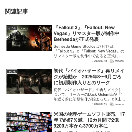
関連記事
『Fallout 3』『Fallout: New
その他
Vegas』リマスター版が制作中
Bethesdaが正式発表
Bethesda Game Studiosは7月17日、
『Fallout 3』と『Fallout: New Vegas』の
リマスター版を制作中であると正式に発
表した。同社は今後のプロジェクトを紹
2026.07.18
remoon
介する声明のなかで、多くのプレイヤー
が過去の『...
初代『バイオハザード』再リメイ
その他
クが始動か 2025年8〜9月ごろ
に初期制作入りとのリーク
初代『バイオハザード』の再リメイクに
ついて、リーカーのDusk Golem氏が「1
年近く前に初期制作が始まった」とX上で
述べた。同氏によれば、プリプロダクシ
2026.07.15
remoon
ョンに入ったのは2025年8〜9月ごろで、
本格制作へ移るのは『バイオハザード
米国の物理ゲームソフト販売、17
その他
RE:...
年で約87％減。12カ月間で2億
9200万本から3700万本に