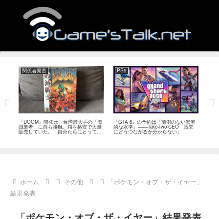
関係者発言
PS5
関
フィー
『DOOM』開発元、台湾最大手の「海
『GTA 6』の予約は「前例のない驚異
『オ
イド
賊業者」に自ら接触、箱を格安で大量
的な水準」――Take-Two CEO「販売
は「
ブレ
販売していた。「自分たちにとっては
にどうつながるか分からない」
長、
流通だった」
い」
ホーム
その他
「ポケモン・オブ・ザ・イヤー」
結果発表
「ポケモン・オブ・ザ・イヤー」結果発表