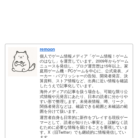
remoon
個人でゲーム情報メディア「ゲーム情報！ゲーム
のはなし」を運営しています。2009年からゲーム
ニュースを発信し、ブログ運営歴は15年以上。家
庭用ゲーム機・PCゲームを中心に、公式発表、メ
ーカー・パブリッシャーの告知、開発者発言、決
算資料、ストア情報など、出典に近い情報を確認
したうえで記事化しています。
海外メディアの記事を扱う場合も、可能な限り公
式情報や元発言にあたり、日本の読者に分かりや
すい形で整理します。未発表情報、噂、リーク、
関係者発言などは、確認できる範囲と未確認の範
囲を分けて扱います。
運営者自身も日常的に新作をプレイする現役ゲー
マーとして、読者が知りたい事実と、誤解なく読
むために必要な情報を届けることを重視していま
す。X（旧Twitter）でも継続的に情報発信してい
ます。