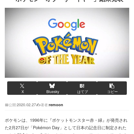
X
Bluesky
はてブ
コピー
📅
2020.02.27
✍️
remoon
公開:
著者:
ポケモンは、1996年に『ポケットモンスター赤・緑』が発売され
た2月27日が「Pokémon Day」として日本の記念日に制定された