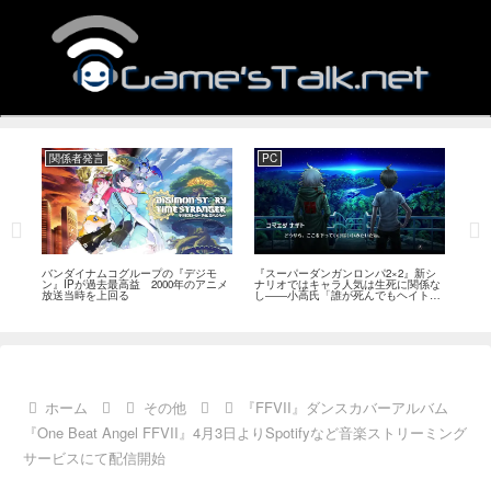
関係者発言
PC
Swi
発
バンダイナムコグループの『デジモ
『スーパーダンガンロンパ2×2』新シ
『ディ
こと
ン』IPが過去最高益 2000年のアニメ
ナリオではキャラ人気は生死に関係な
日また
題
放送当時を上回る
し――小高氏「誰が死んでもヘイトメ
が価
ールは送らないで」
ホーム
その他
『FFVII』ダンスカバーアルバム
『One Beat Angel FFVII』4月3日よりSpotifyなど音楽ストリーミング
サービスにて配信開始