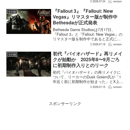
間には3700万本まで減少した。市場調査
2026.07.24
remoon
会社Circanaのデータによると、17年間で
2億5500万本、約87％の減...
『Fallout 3』『Fallout: New
その他
Vegas』リマスター版が制作中
Bethesdaが正式発表
Bethesda Game Studiosは7月17日、
『Fallout 3』と『Fallout: New Vegas』の
リマスター版を制作中であると正式に発
表した。同社は今後のプロジェクトを紹
2026.07.18
remoon
介する声明のなかで、多くのプレイヤー
が過去の『...
初代『バイオハザード』再リメイ
その他
クが始動か 2025年8〜9月ごろ
に初期制作入りとのリーク
初代『バイオハザード』の再リメイクに
ついて、リーカーのDusk Golem氏が「1
年近く前に初期制作が始まった」とX上で
述べた。同氏によれば、プリプロダクシ
2026.07.15
remoon
ョンに入ったのは2025年8〜9月ごろで、
本格制作へ移るのは『バイオハザード
RE:...
スポンサーリンク