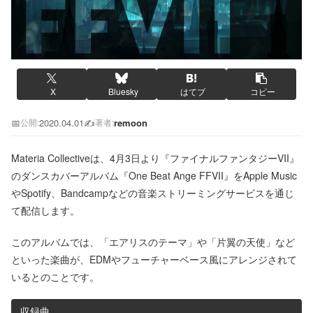
X
Bluesky
はてブ
コピー
📅
2020.04.01
✍️
remoon
公開:
著者:
Materia Collectiveは、4月3日より『ファイナルファンタジーVII』
のダンスカバーアルバム『One Beat Ange FFVII』をApple Music
やSpotify、Bandcampなどの音楽ストリーミングサービスを通じ
て配信します。
このアルバムでは、「エアリスのテーマ」や「片翼の天使」など
といった楽曲が、EDMやフューチャーベース風にアレンジされて
いるとのことです。
収録曲