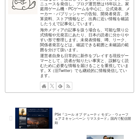
ニュースを発信し、ブログ運営歴は15年以上。家
庭用ゲーム機・PCゲームを中心に、公式発表、メ
ーカー・パブリッシャーの告知、開発者発言、決
算資料、ストア情報など、出典に近い情報を確認
したうえで記事化しています。
海外メディアの記事を扱う場合も、可能な限り公
式情報や元発言にあたり、日本の読者に分かりや
すい形で整理します。未発表情報、噂、リーク、
関係者発言などは、確認できる範囲と未確認の範
囲を分けて扱います。
運営者自身も日常的に新作をプレイする現役ゲー
マーとして、読者が知りたい事実と、誤解なく読
むために必要な情報を届けることを重視していま
す。X（旧Twitter）でも継続的に情報発信してい
ます。
PS4『コール オブ デューティ モダン・ウォーフ
ェア 2 キャンペーン リマスタード』国内で配信開
始