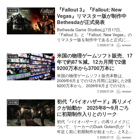
『Fallout 3』『Fallout: New
その他
Vegas』リマスター版が制作中
Bethesdaが正式発表
Bethesda Game Studiosは7月17日、
『Fallout 3』と『Fallout: New Vegas』の
リマスター版を制作中であると正式に発
表した。同社は今後のプロジェクトを紹
2026.07.18
remoon
介する声明のなかで、多くのプレイヤー
が過去の『...
米国の物理ゲームソフト販売、17
その他
年で約87％減。12カ月間で2億
9200万本から3700万本に
米国の物理ゲームソフト販売本数は、
2009年6月までの12カ月間に記録した2億
9200万本から、2026年6月までの12カ月
間には3700万本まで減少した。市場調査
2026.07.24
remoon
会社Circanaのデータによると、17年間で
2億5500万本、約87％の減...
初代『バイオハザード』再リメイ
その他
クが始動か 2025年8〜9月ごろ
に初期制作入りとのリーク
初代『バイオハザード』の再リメイクに
ついて、リーカーのDusk Golem氏が「1
年近く前に初期制作が始まった」とX上で
述べた。同氏によれば、プリプロダクシ
2026.07.15
remoon