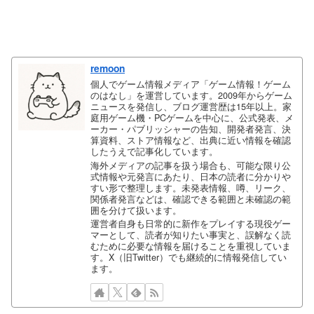
remoon
個人でゲーム情報メディア「ゲーム情報！ゲーム
のはなし」を運営しています。2009年からゲーム
ニュースを発信し、ブログ運営歴は15年以上。家
庭用ゲーム機・PCゲームを中心に、公式発表、メ
ーカー・パブリッシャーの告知、開発者発言、決
算資料、ストア情報など、出典に近い情報を確認
したうえで記事化しています。
海外メディアの記事を扱う場合も、可能な限り公
式情報や元発言にあたり、日本の読者に分かりや
すい形で整理します。未発表情報、噂、リーク、
関係者発言などは、確認できる範囲と未確認の範
囲を分けて扱います。
運営者自身も日常的に新作をプレイする現役ゲー
マーとして、読者が知りたい事実と、誤解なく読
むために必要な情報を届けることを重視していま
す。X（旧Twitter）でも継続的に情報発信してい
ます。