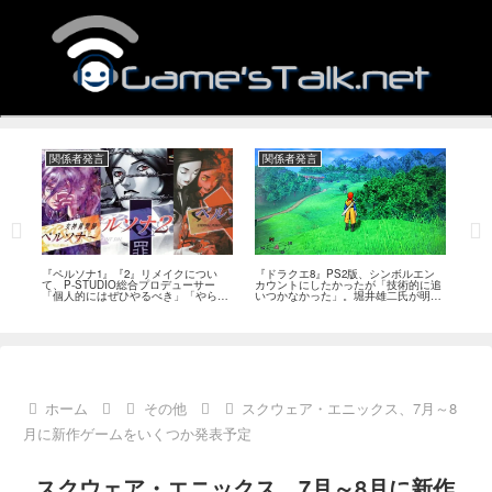
関係者発言
関係者発言
関
ツで
『ペルソナ1』『2』リメイクについ
『ドラクエ8』PS2版、シンボルエン
『ド
能性
て、P-STUDIO総合プロデューサー
カウントにしたかったが「技術的に追
ばん
「個人的にはぜひやるべき」「やらな
いつかなかった」。堀井雄二氏が明か
ャッ
ければならないと思う」
す
ホーム
その他
スクウェア・エニックス、7月～8
月に新作ゲームをいくつか発表予定
スクウェア・エニックス、7月～8月に新作