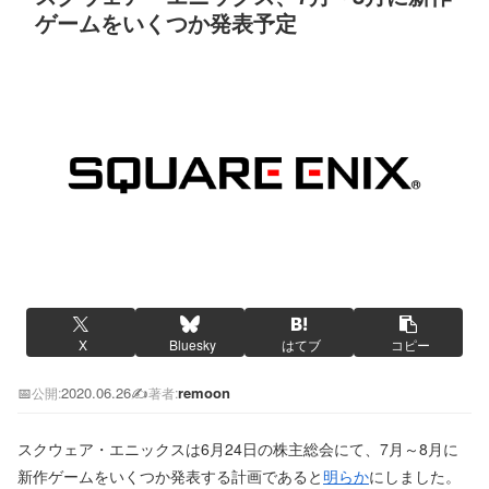
ゲームをいくつか発表予定
X
Bluesky
はてブ
コピー
📅
2020.06.26
✍️
remoon
公開:
著者:
スクウェア・エニックスは6月24日の株主総会にて、7月～8月に
新作ゲームをいくつか発表する計画であると
明らか
にしました。