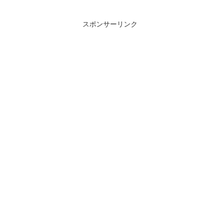
ョンに入ったのは2025年8〜9月ごろで、
本格制作へ移るのは『バイオハザード
RE:...
スポンサーリンク