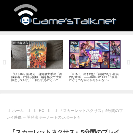
関係者発言
PS5
関
フィー
『DOOM』開発元、台湾最大手の「海
『GTA 6』の予約は「前例のない驚異
『オ
イド
賊業者」に自ら接触、箱を格安で大量
的な水準」――Take-Two CEO「販売
は「
ブレ
販売していた。「自分たちにとっては
にどうつながるか分からない」
長、
流通だった」
い」
ホーム
PC
『スカーレットネクサス』5分間のプ
レイ映像 ─ 開発者キーノートのレポートも
『スカーレットネクサス』5分間のプレイ