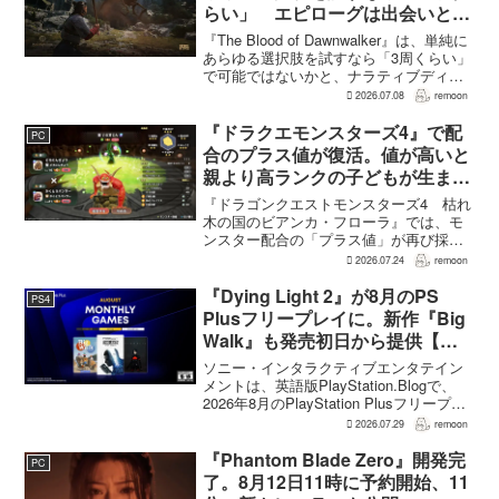
らい」 エピローグは出会いと選
択で変化
『The Blood of Dawnwalker』は、単純に
あらゆる選択肢を試すなら「3周くらい」
で可能ではないかと、ナラティブディレ
クターのJakub Szamałek氏がファミ
2026.07.08
remoon
通.comのインタビューで説明した。物語
はエンディングへ収束...
『ドラクエモンスターズ4』で配
PC
合のプラス値が復活。値が高いと
親より高ランクの子どもが生まれ
ることも
『ドラゴンクエストモンスターズ4 枯れ
木の国のビアンカ・フローラ』では、モ
ンスター配合の「プラス値」が再び採用
される。配合を繰り返すことで数値が増
2026.07.24
remoon
え、大きいほどモンスターのパラメータ
が高くなる補正がかかる。前作『ドラゴ
『Dying Light 2』が8月のPS
PS4
ンクエストモンスターズ...
Plusフリープレイに。新作『Big
Walk』も発売初日から提供【海
外発表】
ソニー・インタラクティブエンタテイン
メントは、英語版PlayStation.Blogで、
2026年8月のPlayStation Plusフリープレ
イとして『Dying Light 2 Stay Human:
2026.07.29
remoon
Reloaded Edition...
『Phantom Blade Zero』開発完
PC
了。8月12日11時に予約開始、11