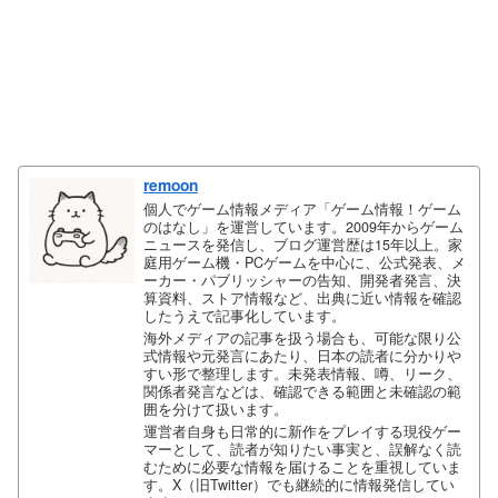
remoon
個人でゲーム情報メディア「ゲーム情報！ゲーム
のはなし」を運営しています。2009年からゲーム
ニュースを発信し、ブログ運営歴は15年以上。家
庭用ゲーム機・PCゲームを中心に、公式発表、メ
ーカー・パブリッシャーの告知、開発者発言、決
算資料、ストア情報など、出典に近い情報を確認
したうえで記事化しています。
海外メディアの記事を扱う場合も、可能な限り公
式情報や元発言にあたり、日本の読者に分かりや
すい形で整理します。未発表情報、噂、リーク、
関係者発言などは、確認できる範囲と未確認の範
囲を分けて扱います。
運営者自身も日常的に新作をプレイする現役ゲー
マーとして、読者が知りたい事実と、誤解なく読
むために必要な情報を届けることを重視していま
す。X（旧Twitter）でも継続的に情報発信してい