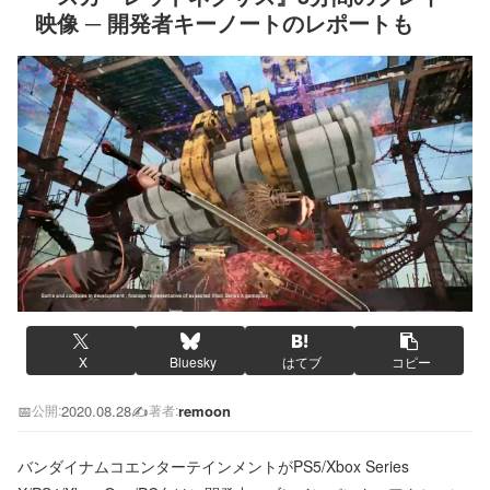
映像 ─ 開発者キーノートのレポートも
X
Bluesky
はてブ
コピー
📅
2020.08.28
✍️
remoon
公開:
著者:
バンダイナムコエンターテインメントがPS5/Xbox Series