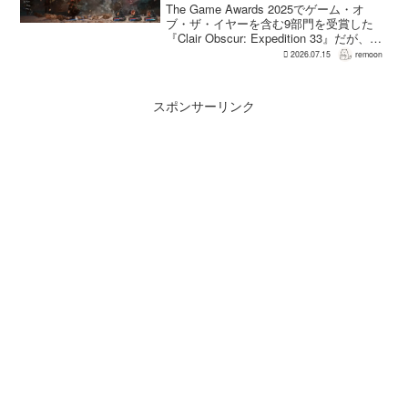
いた 開発陣は実際に遊んだ面白
The Game Awards 2025でゲーム・オ
さを優先
ブ・ザ・イヤーを含む9部門を受賞した
『Clair Obscur: Expedition 33』だが、タ
ーン制バトルに回避やパリィを組み合わ
2026.07.15
remoon
せる設計は、発売前に「誰にも好まれな
い」と何度も言...
スポンサーリンク