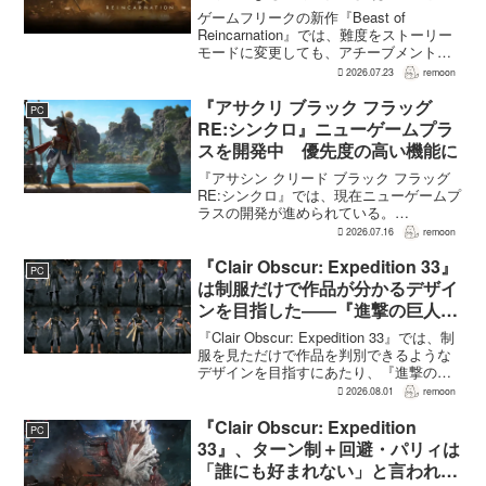
えのNEW GAME+も
ゲームフリークの新作『Beast of
Reincarnation』では、難度をストーリー
モードに変更しても、アチーブメントや
収集要素、エンディングに違いはない。
2026.07.23
remoon
クリア後には、ハードモードを上回る高
難度のNEW GAME+も用意されてい
『アサクリ ブラック フラッグ
PC
る。...
RE:シンクロ』ニューゲームプラ
スを開発中 優先度の高い機能に
『アサシン クリード ブラック フラッグ
RE:シンクロ』では、現在ニューゲームプ
ラスの開発が進められている。
GamesRadar+によると、ゲームディレク
2026.07.16
remoon
ターのRichard Knight氏は、YouTuberの
JorRaptor氏による...
『Clair Obscur: Expedition 33』
PC
は制服だけで作品が分かるデザイ
ンを目指した――『進撃の巨人』
の制服と『BLEACH』のキャラ
『Clair Obscur: Expedition 33』では、制
造形が影響
服を見ただけで作品を判別できるような
デザインを目指すにあたり、『進撃の巨
人』を参考にしたという。あわせて、キ
2026.08.01
remoon
ャラクター造形は『BLEACH』のシンプ
ルで印象に残るデザインから...
『Clair Obscur: Expedition
PC
33』、ターン制＋回避・パリィは
「誰にも好まれない」と言われて