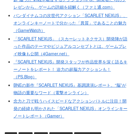
レゼンから、ゲームの詳細を紐解く（ファミ通.com）
バンダイナムコの次世代アクション「SCARLET NEXUS」、
オンラインキーノートで分かった「異質」であることの魅力
（GameWatch）
「SCARLET NEXUS」（スカーレットネクサス）開発陣が語
った作品のテーマやビジュアルコンセプトとは。ゲームプレ
イ映像も公開（4Gamer.net）
『SCARLET NEXUS』開発スタッフが作品世界を深く語るキ
ーノートをレポート！ 迫力の超脳力アクションも！
（PS.Blog）
BNEの新作『SCARLET NEXUS』基調講演レポート。“脳”が
物語の重要なワード（電撃オンライン）
念力と刀で戦うハイスピードなアクションバトルに注目！開
発の経緯も明かされた「SCARLET NEXUS」オンラインキー
ノートレポート（Gamer）