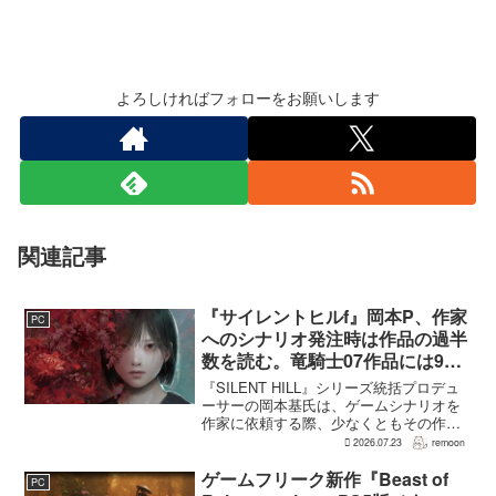
よろしければフォローをお願いします
関連記事
『サイレントヒルf』岡本P、作家
PC
へのシナリオ発注時は作品の過半
数を読む。竜騎士07作品には9割
以上目を通す
『SILENT HILL』シリーズ統括プロデュ
ーサーの岡本基氏は、ゲームシナリオを
作家に依頼する際、少なくともその作家
の作品の過半数に目を通すという。作家
2026.07.23
remoon
への敬意に加え、得意・不得意を把握し
たうえで物語を任せるためだ。電ファミ
ゲームフリーク新作『Beast of
PC
ニコゲーマーが...