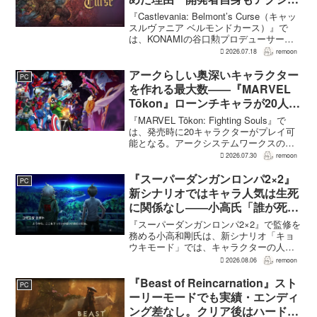
ンのつらさを実感
『Castlevania: Belmont’s Curse（キャッ
スルヴァニア ベルモンドカース）』で
は、KONAMIの谷口勲プロデューサー
が、レベルアップを含むRPG的システム
2026.07.18
remoon
を開発当初から入れるよう求めていた。
何度も挑戦すれば先へ進める...
アークらしい奥深いキャラクター
PC
を作れる最大数――『MARVEL
Tōkon』ローンチキャラが20人に
なった理由
『MARVEL Tōkon: Fighting Souls』で
は、発売時に20キャラクターがプレイ可
能となる。アークシステムワークスの山
中丈嗣プロデューサーは、この人数につ
2026.07.30
remoon
いて、予算とスケジュールを考慮した結
果だと説明。そのうえで、同社らし...
『スーパーダンガンロンパ2×2』
PC
新シナリオではキャラ人気は生死
に関係なし――小高氏「誰が死ん
でもヘイトメールは送らないで」
『スーパーダンガンロンパ2×2』で監修を
務める小高和剛氏は、新シナリオ「キョ
ウキモード」では、キャラクターの人気
にかかわらず退場させるとRPG Siteのイ
2026.08.06
remoon
ンタビューで語った。事件や出来事が原
作と変わることで、これまで見られなか
『Beast of Reincarnation』スト
PC
った一面がよ...
ーリーモードでも実績・エンディ
ング差なし。クリア後はハード超