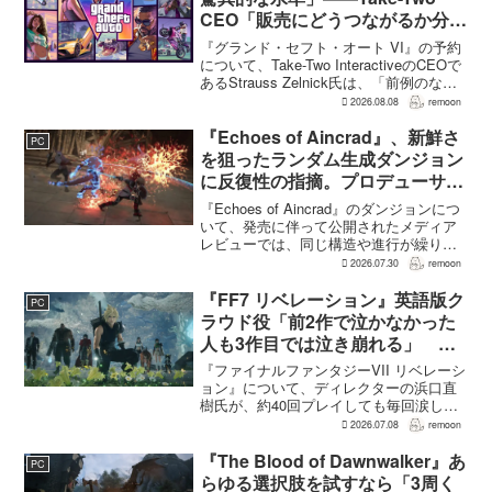
CEO「販売にどうつながるか分か
らない」
『グランド・セフト・オート VI』の予約
について、Take-Two InteractiveのCEOで
あるStrauss Zelnick氏は、「前例のない
驚異的な水準」に達していると評価し
2026.08.08
remoon
た。一方で、その規模があまりにも異例
であるため、最終的...
『Echoes of Aincrad』、新鮮さ
PC
を狙ったランダム生成ダンジョン
に反復性の指摘。プロデューサー
は発売前に採用理由を説明
『Echoes of Aincrad』のダンジョンにつ
いて、発売に伴って公開されたメディア
レビューでは、同じ構造や進行が繰り返
されるとの評価が出ている。発売前の7月
2026.07.30
remoon
上旬に行われた週刊ファミ通の対談で
は、ゲーム総合プロデューサーの二見鷹
『FF7 リベレーション』英語版ク
PC
介氏が...
ラウド役「前2作で泣かなかった
人も3作目では泣き崩れる」 浜
口Dも約40回泣いたクラウドの重
『ファイナルファンタジーVII リベレーシ
要場面に言及
ョン』について、ディレクターの浜口直
樹氏が、約40回プレイしても毎回涙した
というクラウドの重要な場面について語
2026.07.08
remoon
った。英語版クラウド役のCody Christian
氏も、「最初の2作で泣かなかった人も...
『The Blood of Dawnwalker』あ
PC
らゆる選択肢を試すなら「3周く