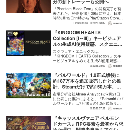
分の新トレーラーも公開へ
『Phantom Blade Zero』の開発完了が発
表された。発売を10月29日に控え、日本
時間8月12日11時からPlayStation Store、
Steam、Epic Games Storeで予約受付が
2026.08.06
2026.08.07
remoon
始まる。同時に公開される新トレ...
『KINGDOM HEARTS
PC
Collection [I～III]』キービジュア
ルの生成AI使用疑惑、スクエニが
否定――不自然な描写は「人為的
スクウェア・エニックスは、
ミス」
『KINGDOM HEARTS Collection 』のキ
ービジュアルをめぐる生成AI使用疑惑に
ついて、問題となったアセットは開発チ
2026.08.03
remoon
ームが生成AIを使わず制作したもので、
不自然な箇所は「人為的ミス」によるも
『パルワールド』1.0正式版後に
PC
のだと...
約187万本を追加販売したとの推
計。Steamだけで約150万本、累
計3050万本規模
市場分析会社Alinea Analyticsが7月21日
に公表した推計によると、『Palworld / パ
ルワールド』は7月10日の1.0正式版リリ
ース後、Steamで約150万本、PS5で約30
2026.07.22
remoon
万本、Xboxで7万本弱を追加販売した。
各プ...
『キャッスルヴァニア ベルモン
PC
ドカース』RPG要素を最初から求
めた理由 開発者自身もアクショ