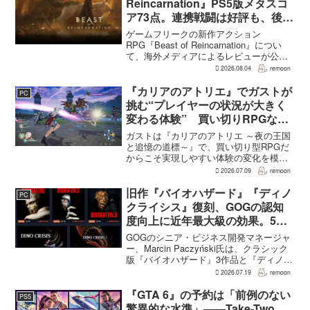
Reincarnation』PS5版メタスコ
ア73点。連携戦闘は好評も、後半
の“ボス再戦続き”には不満
ゲームフリークの新作アクション
RPG『Beast of Reincarnation』につい
て、海外メディアによるレビューが公開
された。PS5版のメタスコアは73。採点
2026.08.04
remoon
された49件のうち25件が好評、24件が賛
否両論で、不評に分類されたレビュ...
『カリアのアトリエ』でガストが
PC
挑む“プレイヤーの状況が大きく
変わる体験” 買い切りRPGなら
ではの変化とは
ガストは『カリアのアトリエ ～夜の王国
と追憶の道標～』で、買い切り型RPGだ
からこそ実現しやすい体験の変化を模索
している。大型の運営型ゲームが継続的
2026.07.09
remoon
に新キャラクターを投入できる時代のな
かで、同社はキャラクターやビジュアル
旧作『バイオハザード』『ディノ
PC
の魅力だけでなく、ゲ...
クライシス』復刻、GOGの認知
度向上に近年最大級の効果。5作
品は90％超の肯定的評価
GOGのシニア・ビジネス開発マネージャ
ー、Marcin Paczyński氏は、クラシック
版『バイオハザード』3作品と『ディノク
ライシス』2作品の復刻が、近年のGOG
2026.07.19
remoon
において、ほかのほとんどのリリース以
上に認知度向上へ貢献したと語った。現
『GTA 6』の予約は「前例のない
PS5
在...
驚異的な水準」――Take-Two