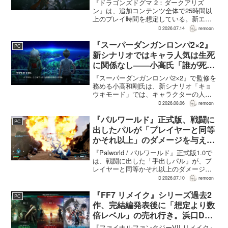
時間、12種ダンジョンは各30分
『ドラゴンズドグマ 2：ダークアリズ
～1時間
ン』は、追加コンテンツ全体で25時間以
上のプレイ時間を想定している。新エリ
ア「ノルガン」で展開されるメインシナ
2026.07.14
remoon
リオは1周15～20時間、本編フィールドに
追加される12種類のユニークダンジョン
『スーパーダンガンロンパ2×2』
PC
「忘れられた試...
新シナリオではキャラ人気は生死
に関係なし――小高氏「誰が死ん
でもヘイトメールは送らないで」
『スーパーダンガンロンパ2×2』で監修を
務める小高和剛氏は、新シナリオ「キョ
ウキモード」では、キャラクターの人気
にかかわらず退場させるとRPG Siteのイ
2026.08.06
remoon
ンタビューで語った。事件や出来事が原
作と変わることで、これまで見られなか
『パルワールド』正式版、戦闘に
PC
った一面がよ...
出したパルが「プレイヤーと同等
かそれ以上」のダメージを与えら
れるように
『Palworld / パルワールド』正式版1.0で
は、戦闘に出した「手出しパル」が、プ
レイヤーと同等かそれ以上のダメージを
敵に与えられるようになった。ほぼすべ
2026.07.10
remoon
てのアクティブスキルを対象に、威力や
挙動、クールダウン時間、使いやすさが
『FF7 リメイク』シリーズ過去2
PC
見直され...
作、完結編発表後に「想定より数
倍レベル」の売れ行き。浜口Dが
明かす
『ファイナルファンタジーVII リメイク』