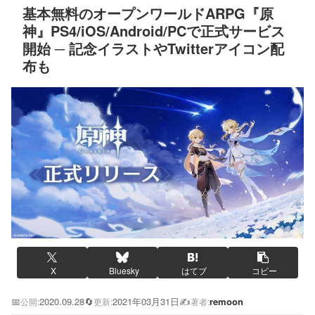
基本無料のオープンワールドARPG『原
神』PS4/iOS/Android/PCで正式サービス
開始 ─ 記念イラストやTwitterアイコン配
布も
X
Bluesky
はてブ
コピー
📅
2020.09.28
🔄
2021年03月31日
✍️
remoon
公開:
更新:
著者: