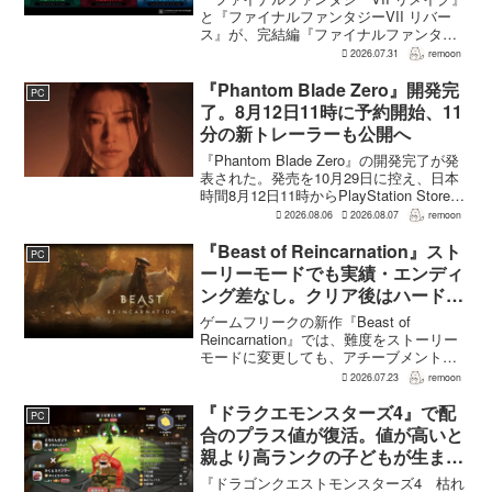
と『ファイナルファンタジーVII リバー
ス』が、完結編『ファイナルファンタジ
ーVII リベレーション』の発表後、「我々
2026.07.31
remoon
の想定よりも、数倍レベル」で売れてい
ると、シリーズディレクターの浜口直樹
『Phantom Blade Zero』開発完
PC
氏がAU...
了。8月12日11時に予約開始、11
分の新トレーラーも公開へ
『Phantom Blade Zero』の開発完了が発
表された。発売を10月29日に控え、日本
時間8月12日11時からPlayStation Store、
Steam、Epic Games Storeで予約受付が
2026.08.06
2026.08.07
remoon
始まる。同時に公開される新トレ...
『Beast of Reincarnation』スト
PC
ーリーモードでも実績・エンディ
ング差なし。クリア後はハード超
えのNEW GAME+も
ゲームフリークの新作『Beast of
Reincarnation』では、難度をストーリー
モードに変更しても、アチーブメントや
収集要素、エンディングに違いはない。
2026.07.23
remoon
クリア後には、ハードモードを上回る高
難度のNEW GAME+も用意されてい
『ドラクエモンスターズ4』で配
PC
る。...
合のプラス値が復活。値が高いと
親より高ランクの子どもが生まれ
ることも
『ドラゴンクエストモンスターズ4 枯れ