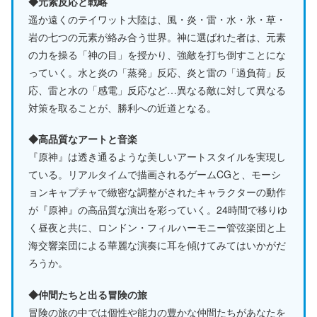
◆元素反応と戦略
遥か遠くのテイワット大陸は、風・炎・雷・水・氷・草・
岩の七つの元素が絡み合う世界。神に選ばれた者は、元素
の力を操る「神の目」を授かり、強敵を打ち倒すことにな
っていく。水と炎の「蒸発」反応、炎と雷の「過負荷」反
応、雷と水の「感電」反応など…異なる敵に対して異なる
対策を取ることが、勝利への近道となる。
◆高品質なアートと音楽
『原神』は透き通るような美しいアートスタイルを実現し
ている。リアルタイムで描画されるゲームCGと、モーシ
ョンキャプチャで緻密な調整がされたキャラクターの動作
が『原神』の高品質な演出を彩っていく。24時間で移りゆ
く昼夜と共に、ロンドン・フィルハーモニー管弦楽団と上
海交響楽団による華麗な演奏に耳を傾けてみてはいかがだ
ろうか。
◆仲間たちと出る冒険の旅
冒険の旅の中では個性や能力の豊かな仲間たちがあなたを