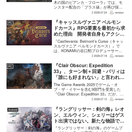
木の国のビアンカ・フローラ』では、モ
ンスター配合の「プラス値」が再び採用
される。配合を繰り返すことで数値が増
2026.07.24
remoon
え、大きいほどモンスターのパラメータ
が高くなる補正がかかる。前作『ドラゴ
『キャッスルヴァニア ベルモン
PC
ンクエストモンスターズ...
ドカース』RPG要素を最初から求
めた理由 開発者自身もアクショ
ンのつらさを実感
『Castlevania: Belmont’s Curse（キャッ
スルヴァニア ベルモンドカース）』で
は、KONAMIの谷口勲プロデューサー
が、レベルアップを含むRPG的システム
2026.07.18
remoon
を開発当初から入れるよう求めていた。
何度も挑戦すれば先へ進める...
『Clair Obscur: Expedition
PC
33』、ターン制＋回避・パリィは
「誰にも好まれない」と言われて
いた 開発陣は実際に遊んだ面白
The Game Awards 2025でゲーム・オ
さを優先
ブ・ザ・イヤーを含む9部門を受賞した
『Clair Obscur: Expedition 33』だが、タ
ーン制バトルに回避やパリィを組み合わ
2026.07.15
remoon
せる設計は、発売前に「誰にも好まれな
い」と何度も言...
『ラングリッサー：剣の海』レオ
Android
ン、エルウィン、シェリーはゲス
ト出演ではない。新たな物語で重
要な役割を担う
『ラングリッサー：剣の海』のゲームプ