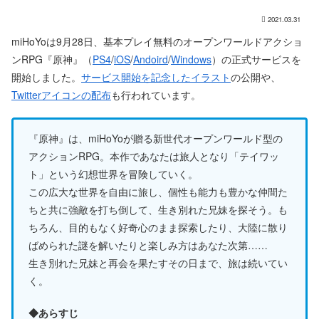
2021.03.31
miHoYoは9月28日、基本プレイ無料のオープンワールドアクショ
ンRPG『原神』（
PS4
/
iOS
/
Andoird
/
Windows
）の正式サービスを
開始しました。
サービス開始を記念したイラスト
の公開や、
Twitterアイコンの配布
も行われています。
『原神』は、miHoYoが贈る新世代オープンワールド型の
アクションRPG。本作であなたは旅人となり「テイワッ
ト」という幻想世界を冒険していく。
この広大な世界を自由に旅し、個性も能力も豊かな仲間た
ちと共に強敵を打ち倒して、生き別れた兄妹を探そう。も
ちろん、目的もなく好奇心のまま探索したり、大陸に散り
ばめられた謎を解いたりと楽しみ方はあなた次第……
生き別れた兄妹と再会を果たすその日まで、旅は続いてい
く。
◆あらすじ