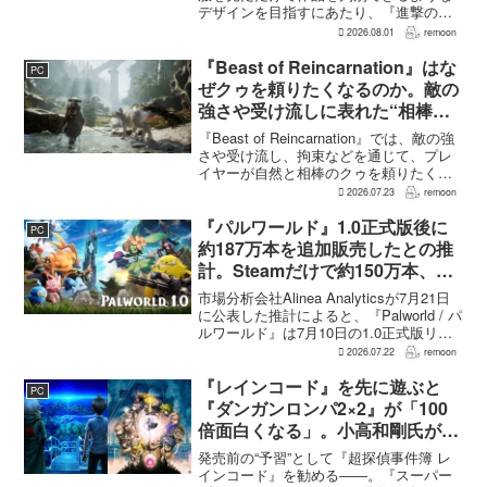
デザインを目指すにあたり、『進撃の巨
人』を参考にしたという。あわせて、キ
2026.08.01
remoon
ャラクター造形は『BLEACH』のシンプ
ルで印象に残るデザインから...
『Beast of Reincarnation』はな
PC
ぜクゥを頼りたくなるのか。敵の
強さや受け流しに表れた“相棒と
の共闘”設計
『Beast of Reincarnation』では、敵の強
さや受け流し、拘束などを通じて、プレ
イヤーが自然と相棒のクゥを頼りたくな
る戦闘が設計されている。そうした設計
2026.07.23
remoon
意図について、本作でディレクター兼シ
ナリオライターを務めるゲームフリー
『パルワールド』1.0正式版後に
PC
ク...
約187万本を追加販売したとの推
計。Steamだけで約150万本、累
計3050万本規模
市場分析会社Alinea Analyticsが7月21日
に公表した推計によると、『Palworld / パ
ルワールド』は7月10日の1.0正式版リリ
ース後、Steamで約150万本、PS5で約30
2026.07.22
remoon
万本、Xboxで7万本弱を追加販売した。
各プ...
『レインコード』を先に遊ぶと
PC
『ダンガンロンパ2×2』が「100
倍面白くなる」。小高和剛氏がプ
レイをおすすめ
発売前の“予習”として『超探偵事件簿 レ
インコード』を勧める――。『スーパー