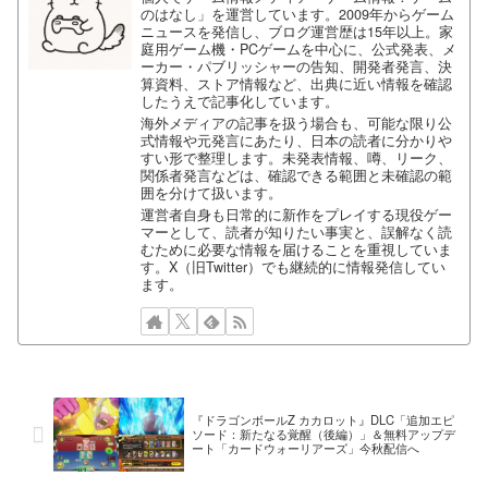
のはなし」を運営しています。2009年からゲーム
ニュースを発信し、ブログ運営歴は15年以上。家
庭用ゲーム機・PCゲームを中心に、公式発表、メ
ーカー・パブリッシャーの告知、開発者発言、決
算資料、ストア情報など、出典に近い情報を確認
したうえで記事化しています。
海外メディアの記事を扱う場合も、可能な限り公
式情報や元発言にあたり、日本の読者に分かりや
すい形で整理します。未発表情報、噂、リーク、
関係者発言などは、確認できる範囲と未確認の範
囲を分けて扱います。
運営者自身も日常的に新作をプレイする現役ゲー
マーとして、読者が知りたい事実と、誤解なく読
むために必要な情報を届けることを重視していま
す。X（旧Twitter）でも継続的に情報発信してい
ます。
『ドラゴンボールZ カカロット』DLC「追加エピ
ソード：新たなる覚醒（後編）」＆無料アップデ
ート「カードウォーリアーズ」今秋配信へ