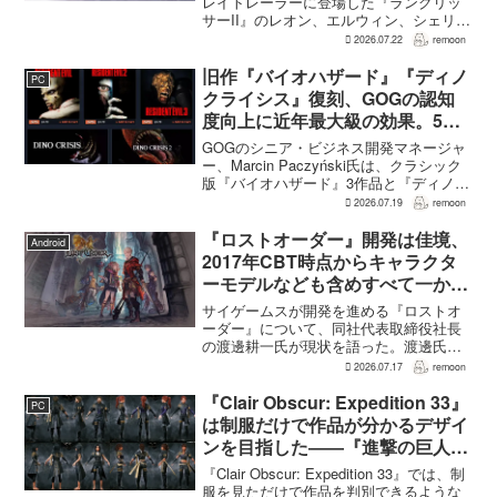
レイトレーラーに登場した『ラングリッ
サーII』のレオン、エルウィン、シェリー
は、単なるファンサービスやゲスト出演
2026.07.22
remoon
にとどまらず、新たな物語で重要な役割
を担う。ファミ通のメールインタビュー
旧作『バイオハザード』『ディノ
PC
で本作のプロデューサ...
クライシス』復刻、GOGの認知
度向上に近年最大級の効果。5作
品は90％超の肯定的評価
GOGのシニア・ビジネス開発マネージャ
ー、Marcin Paczyński氏は、クラシック
版『バイオハザード』3作品と『ディノク
ライシス』2作品の復刻が、近年のGOG
2026.07.19
remoon
において、ほかのほとんどのリリース以
上に認知度向上へ貢献したと語った。現
『ロストオーダー』開発は佳境、
Android
在...
2017年CBT時点からキャラクタ
ーモデルなども含めすべて一から
作り直し
サイゲームスが開発を進める『ロストオ
ーダー』について、同社代表取締役社長
の渡邊耕一氏が現状を語った。渡邊氏に
よれば、開発はいままさに佳境を迎えて
2026.07.17
remoon
おり、2017年のCBT時点からキャラクタ
ーモデルなども含めて、すべて一から作
『Clair Obscur: Expedition 33』
PC
り直しているという...
は制服だけで作品が分かるデザイ
ンを目指した――『進撃の巨人』
の制服と『BLEACH』のキャラ
『Clair Obscur: Expedition 33』では、制
造形が影響
服を見ただけで作品を判別できるような