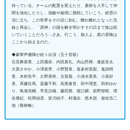
待っている。チームの配置を変えたり、素材を入手して仲
間を強化したりし、強敵や秘境に挑戦していこう。絶雲の
頂に立ち、この世界をその目に刻む。離れ離れとなった兄
妹と再会し、「原神」の謎を解き明かすその日まで旅は続
いていくことだろう…さあ、行こう、旅人よ。真の冒険は
ここから始まるのだ。
◆豪華声優陣が続々出演（五十音順）
石見舞菜香、上田麗奈、内田真礼、内山昂輝、逢坂良太、
大原さやか、小澤亜李、小野賢章、喜多村英梨、鬼頭明
里、木村良平、久野美咲、古賀葵、小清水亜美、小原好
美、斉藤壮馬、斎藤千和、高尾奏音、田中理恵、田村ゆか
り、鳥海浩輔、早見沙織、藤田茜、堀江瞬、前野智昭、増
谷康紀、松岡禎丞、皆川純子、村瀬歩、悠木碧、遊佐浩二
他（敬称略）