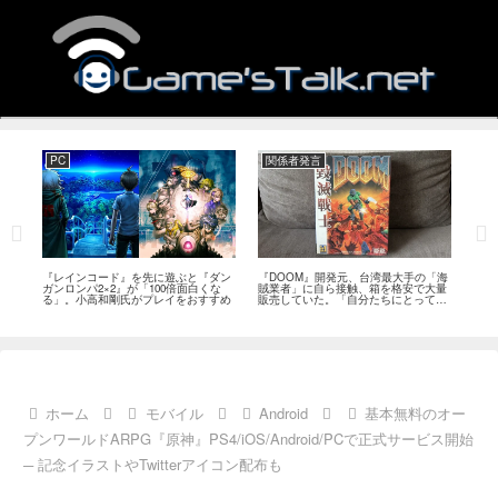
PC
関係者発言
PS
狙っ
『レインコード』を先に遊ぶと『ダン
『DOOM』開発元、台湾最大手の「海
『G
性の
ガンロンパ2×2』が「100倍面白くな
賊業者」に自ら接触、箱を格安で大量
的な
採用
る」。小高和剛氏がプレイをおすすめ
販売していた。「自分たちにとっては
にど
流通だった」
ホーム
モバイル
Android
基本無料のオー
プンワールドARPG『原神』PS4/iOS/Android/PCで正式サービス開始
─ 記念イラストやTwitterアイコン配布も