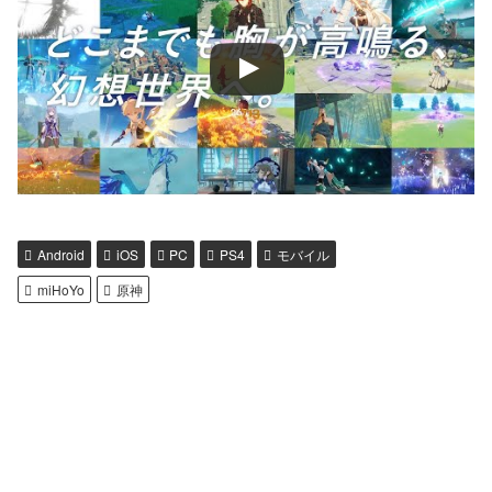
Android
iOS
PC
PS4
モバイル
miHoYo
原神