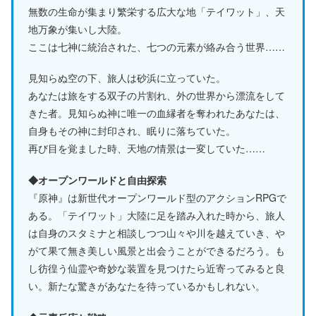
無数の生命が集まり繁栄する広大な地「テイワット」、天
地万象が集いし大陸。
ここは七神に統治された、七つの元素が絡み合う世界……
見知らぬ空の下、旅人は砂浜に立っていた。
あなたは旅をする双子の片割れ、外の世界から漂流をして
きた者。見知らぬ神に唯一の血縁者を奪われたあなたは、
自身もその神に封印され、眠りに落ちていた。
再び目を覚ました時、天地の情景は一変していた……
◆オープンワールドと自由探索
『原神』は新世代オープンワールド型のアクションRPGで
ある。「テイワット」大陸に足を踏み入れた時から、旅人
は自身のスタミナと相談しつつ山々や川を越えていき、や
がて果て無き美しい風景と出会うことができるだろう。も
し彷徨う仙霊や奇妙な装置を見つけたら近寄ってみると良
い。新たな驚きがあなたを待っているかもしれない。