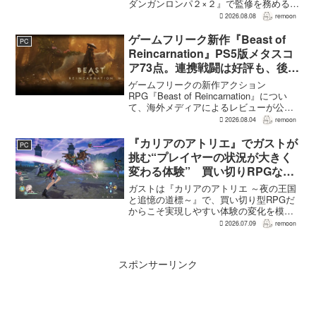
ダンガンロンパ２×２』で監修を務める小
高和剛氏が、そんなメッセージをファン
2026.08.08
remoon
に向けて送った。Noisy Pixelのインタビ
ューでの発言で、小高氏は「先に『レイ
ゲームフリーク新作『Beast of
PC
ンコー...
Reincarnation』PS5版メタスコ
ア73点。連携戦闘は好評も、後半
の“ボス再戦続き”には不満
ゲームフリークの新作アクション
RPG『Beast of Reincarnation』につい
て、海外メディアによるレビューが公開
された。PS5版のメタスコアは73。採点
2026.08.04
remoon
された49件のうち25件が好評、24件が賛
否両論で、不評に分類されたレビュ...
『カリアのアトリエ』でガストが
PC
挑む“プレイヤーの状況が大きく
変わる体験” 買い切りRPGなら
ではの変化とは
ガストは『カリアのアトリエ ～夜の王国
と追憶の道標～』で、買い切り型RPGだ
からこそ実現しやすい体験の変化を模索
している。大型の運営型ゲームが継続的
2026.07.09
remoon
に新キャラクターを投入できる時代のな
かで、同社はキャラクターやビジュアル
の魅力だけでなく、ゲ...
スポンサーリンク