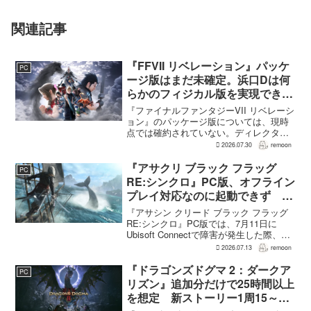
関連記事
『FFVII リベレーション』パッケ
PC
ージ版はまだ未確定。浜口Dは何
らかのフィジカル版を実現できる
よう調整中
『ファイナルファンタジーVII リベレーシ
ョン』のパッケージ版については、現時
点では確約されていない。ディレクター
の浜口直樹氏によると、具体的な商品ラ
2026.07.30
remoon
インナップは社内で協議中で、何らかの
フィジカル版を実現できるよう調整を進
『アサクリ ブラック フラッグ
PC
めているという。G...
RE:シンクロ』PC版、オフライン
プレイ対応なのに起動できず
Ubisoft Connect障害時に報告相
『アサシン クリード ブラック フラッグ
次ぐ
RE:シンクロ』PC版では、7月11日に
Ubisoft Connectで障害が発生した際、ゲ
ームを起動できないとの報告が相次い
2026.07.13
remoon
だ。オフライン起動を選んでもプレイで
きなかったという投稿もあり、影響は
『ドラゴンズドグマ 2：ダークア
PC
全...
リズン』追加分だけで25時間以上
を想定 新ストーリー1周15～20