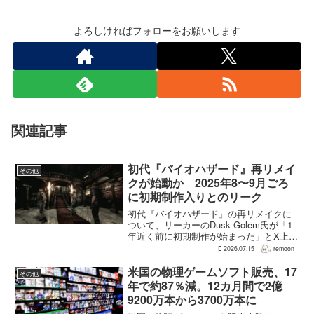
よろしければフォローをお願いします
関連記事
初代『バイオハザード』再リメイ
その他
クが始動か 2025年8〜9月ごろ
に初期制作入りとのリーク
初代『バイオハザード』の再リメイクに
ついて、リーカーのDusk Golem氏が「1
年近く前に初期制作が始まった」とX上で
述べた。同氏によれば、プリプロダクシ
2026.07.15
remoon
ョンに入ったのは2025年8〜9月ごろで、
本格制作へ移るのは『バイオハザード
米国の物理ゲームソフト販売、17
その他
RE:...
年で約87％減。12カ月間で2億
9200万本から3700万本に