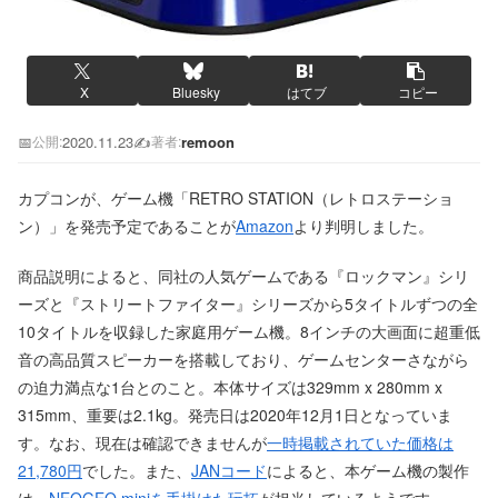
X
Bluesky
はてブ
コピー
📅
2020.11.23
✍️
remoon
公開:
著者:
カプコンが、ゲーム機「RETRO STATION（レトロステーショ
ン）」を発売予定であることが
Amazon
より判明しました。
商品説明によると、同社の人気ゲームである『ロックマン』シリ
ーズと『ストリートファイター』シリーズから5タイトルずつの全
10タイトルを収録した家庭用ゲーム機。8インチの大画面に超重低
音の高品質スピーカーを搭載しており、ゲームセンターさながら
の迫力満点な1台とのこと。本体サイズは329mm x 280mm x
315mm、重要は2.1kg。発売日は2020年12月1日となっていま
す。なお、現在は確認できませんが
一時掲載されていた価格は
21,780円
でした。また、
JANコード
によると、本ゲーム機の製作
は、
NEOGEO miniを手掛けた玩拓
が担当しているようです。