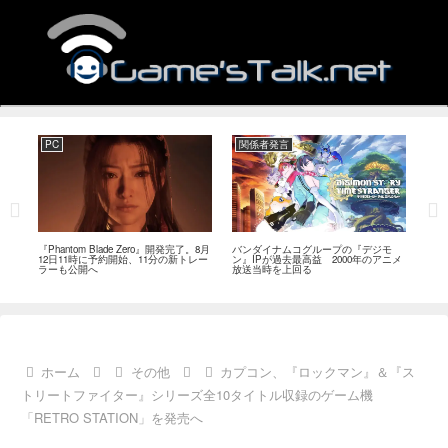
PC
関係者発言
PC
MI
『Phantom Blade Zero』開発完了。8月
バンダイナムコグループの『デジモ
『ス
。双
12日11時に予約開始、11分の新トレー
ン』IPが過去最高益 2000年のアニメ
ナリ
ラーも公開へ
放送当時を上回る
し―
ール
ホーム
その他
カプコン、『ロックマン』＆『ス
トリートファイター』シリーズ全10タイトル収録のゲーム機
「RETRO STATION」を発売へ