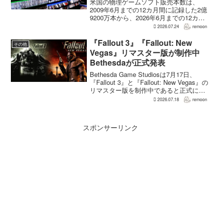
米国の物理ゲームソフト販売本数は、
2009年6月までの12カ月間に記録した2億
9200万本から、2026年6月までの12カ月
間には3700万本まで減少した。市場調査
2026.07.24
remoon
会社Circanaのデータによると、17年間で
2億5500万本、約87％の減...
『Fallout 3』『Fallout: New
その他
Vegas』リマスター版が制作中
Bethesdaが正式発表
Bethesda Game Studiosは7月17日、
『Fallout 3』と『Fallout: New Vegas』の
リマスター版を制作中であると正式に発
表した。同社は今後のプロジェクトを紹
2026.07.18
remoon
介する声明のなかで、多くのプレイヤー
が過去の『...
スポンサーリンク