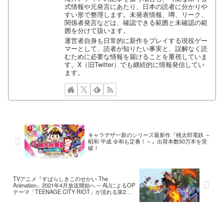
式情報や元発言にあたり、日本の読者に分かりや
すい形で整理します。未発表情報、噂、リーク、
関係者発言などは、確認できる範囲と未確認の範
囲を分けて扱います。
運営者自身も日常的に新作をプレイする現役ゲー
マーとして、読者が知りたい事実と、誤解なく読
むために必要な情報を届けることを重視していま
す。X（旧Twitter）でも継続的に情報発信してい
ます。
キャラデザ一新のシリーズ最新作『桃太郎電鉄 ～
昭和 平成 令和も定番！～』出荷本数50万本を突
破！
TVアニメ『すばらしきこのせかい The
Animation』2021年4月放送開始へ ─ ALIによるOP
テーマ「TEENAGE CITY RIOT」が流れる第2弾
PVも公開