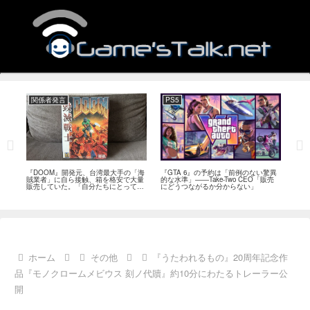
関係者発言
PS5
関
フィー
『DOOM』開発元、台湾最大手の「海
『GTA 6』の予約は「前例のない驚異
『オ
イド
賊業者」に自ら接触、箱を格安で大量
的な水準」――Take-Two CEO「販売
は「
ブレ
販売していた。「自分たちにとっては
にどうつながるか分からない」
長、
流通だった」
い」
ホーム
その他
『うたわれるもの』20周年記念作
品『モノクロームメビウス 刻ノ代贖』約10分にわたるトレーラー公
開