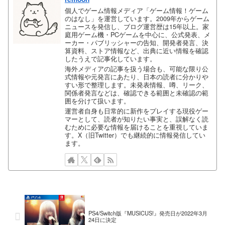
個人でゲーム情報メディア「ゲーム情報！ゲーム
のはなし」を運営しています。2009年からゲーム
ニュースを発信し、ブログ運営歴は15年以上。家
庭用ゲーム機・PCゲームを中心に、公式発表、メ
ーカー・パブリッシャーの告知、開発者発言、決
算資料、ストア情報など、出典に近い情報を確認
したうえで記事化しています。
海外メディアの記事を扱う場合も、可能な限り公
式情報や元発言にあたり、日本の読者に分かりや
すい形で整理します。未発表情報、噂、リーク、
関係者発言などは、確認できる範囲と未確認の範
囲を分けて扱います。
運営者自身も日常的に新作をプレイする現役ゲー
マーとして、読者が知りたい事実と、誤解なく読
むために必要な情報を届けることを重視していま
す。X（旧Twitter）でも継続的に情報発信してい
ます。
PS4/Switch版『MUSICUS!』発売日が2022年3月
24日に決定