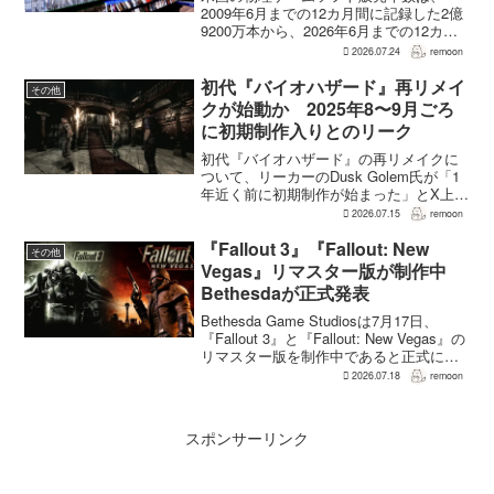
2009年6月までの12カ月間に記録した2億
9200万本から、2026年6月までの12カ月
間には3700万本まで減少した。市場調査
2026.07.24
remoon
会社Circanaのデータによると、17年間で
2億5500万本、約87％の減...
初代『バイオハザード』再リメイ
その他
クが始動か 2025年8〜9月ごろ
に初期制作入りとのリーク
初代『バイオハザード』の再リメイクに
ついて、リーカーのDusk Golem氏が「1
年近く前に初期制作が始まった」とX上で
述べた。同氏によれば、プリプロダクシ
2026.07.15
remoon
ョンに入ったのは2025年8〜9月ごろで、
本格制作へ移るのは『バイオハザード
『Fallout 3』『Fallout: New
その他
RE:...
Vegas』リマスター版が制作中
Bethesdaが正式発表
Bethesda Game Studiosは7月17日、
『Fallout 3』と『Fallout: New Vegas』の
リマスター版を制作中であると正式に発
表した。同社は今後のプロジェクトを紹
2026.07.18
remoon
介する声明のなかで、多くのプレイヤー
が過去の『...
スポンサーリンク