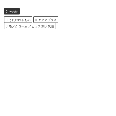
その他
うたわれるもの
アクアプラス
モノクローム メビウス 刻ノ代贖