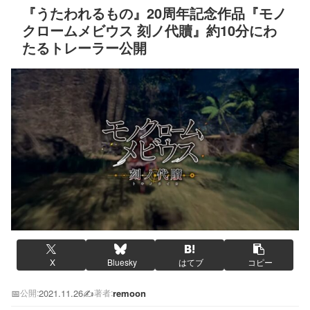
『うたわれるもの』20周年記念作品『モノ
クロームメビウス 刻ノ代贖』約10分にわ
たるトレーラー公開
X
Bluesky
はてブ
コピー
📅
2021.11.26
✍️
remoon
公開:
著者: