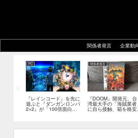
関係者発言
企業動
PC
関係者発言
『レインコード』を先に
『DOOM』開発元、台
新鮮さを狙
遊ぶと『ダンガンロンパ
湾最大手の「海賊業者
成ダンジ
2×2』が「100倍面白く
に自ら接触、箱を格安
指摘。プ
なる」。小高和剛氏がプ
大量販売していた。「
発売前に
レイをおすすめ
分たちにとっては流通
った」