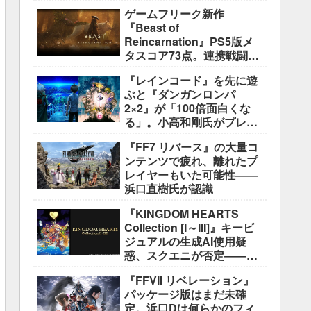
盛り込むのは極めて困難と
ゲームフリーク新作
説明
『Beast of
Reincarnation』PS5版メ
タスコア73点。連携戦闘は
好評も、後半の“ボス再戦続
『レインコード』を先に遊
き”には不満
ぶと『ダンガンロンパ
2×2』が「100倍面白くな
る」。小高和剛氏がプレイ
をおすすめ
『FF7 リバース』の大量コ
ンテンツで疲れ、離れたプ
レイヤーもいた可能性――
浜口直樹氏が認識
『KINGDOM HEARTS
Collection [I～III]』キービ
ジュアルの生成AI使用疑
惑、スクエニが否定――不
自然な描写は「人為的ミ
『FFVII リベレーション』
ス」
パッケージ版はまだ未確
定。浜口Dは何らかのフィ