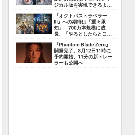
ジカル版を実現できるよう
調整中
『オクトパストラベラー
III』への期待は「重々承
知」 700万本規模に成
長、「やるとしたらとこと
んやりたい」と浅野智也氏
『Phantom Blade Zero』
開発完了。8月12日11時に
予約開始、11分の新トレー
ラーも公開へ