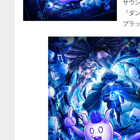
サウ
『ダ
プラ