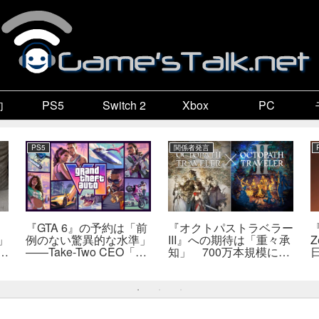
向
PS5
Switch 2
Xbox
PC
PS5
関係者発言
『GTA 6』の予約は「前
『オクトパストラベラー
『
」
例のない驚異的な水準」
III』への期待は「重々承
Z
で
――Take-Two CEO「販
知」 700万本規模に成
自
売にどうつながるか分か
長、「やるとしたらとこ
だ
らない」
とんやりたい」と浅野智
也氏