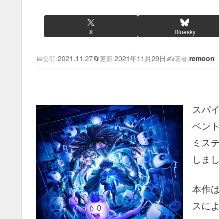
X
Bluesky
📅
2021.11.27
🔄
2021年11月29日
✍️
remoon
公開:
更新:
著者:
スパ
ベン
ミス
しま
本作
スに