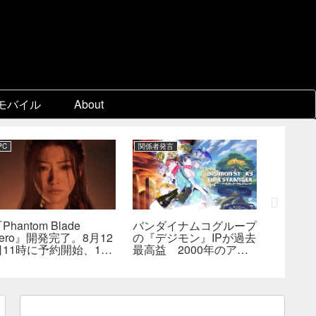
モバイル
About
PC
関係者発言
PC
Phantom Blade
バンダイナムコグループ
『スー
ero』開発完了。8月12
の『デジモン』IPが過去
パ2×2
日11時に予約開始、11
最高益 2000年のアニ
キャラ
分の新トレーラーも公開
メ放送当時を上回る
なし―
へ
んでも
らない