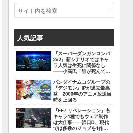
人気記事
『スーパーダンガンロンパ
2×2』新シナリオではキャ
ラ人気は生死に関係なし
――小高氏「誰が死んでも
ヘイトメールは送らない
バンダイナムコグループの
で」
『デジモン』IPが過去最高
益 2000年のアニメ放送当
時を上回る
『FF7 リベレーション』各
キャラ4種でもウェア制作
は大仕事――浜口D、現代
では多数のジョブを1作に