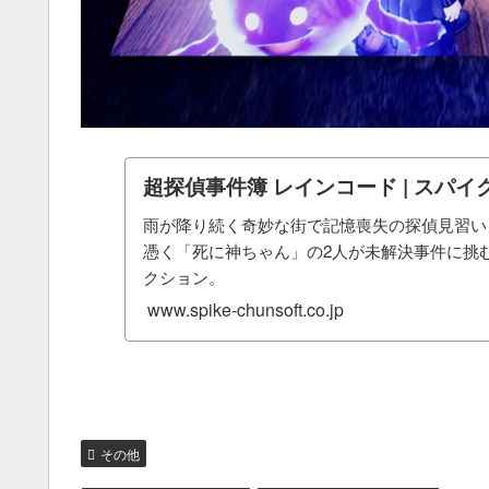
超探偵事件簿 レインコード | スパ
雨が降り続く奇妙な街で記憶喪失の探偵見習い
憑く「死に神ちゃん」の2人が未解決事件に挑
クション。
www.spike-chunsoft.co.jp
その他