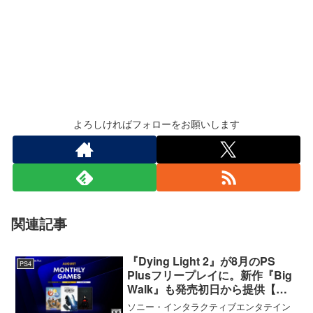
よろしければフォローをお願いします
関連記事
『Dying Light 2』が8月のPS
PS4
Plusフリープレイに。新作『Big
Walk』も発売初日から提供【海
外発表】
ソニー・インタラクティブエンタテイン