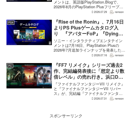
メントは、英語版PlayStation.Blogで、
2026年8月のPlayStation Plusフリープレ
イとして『Dying Light 2 Stay Human:
2026.07.29
remoon
Reloaded Edition...
『Rise of the Ronin』、7月16日
PS4
よりPS Plusゲームカタログ入
り 『アバターFoP』『Dying
Light』なども順次配信
ソニー・インタラクティブエンタテイン
メントは7月16日、PlayStation Plusの
2026年7月追加ラインナップを発表した。
幕末の日本を舞台とするTeam NINJAのオ
2026.07.16
remoon
ープンワールドアクションRPG『Rise of
the Ron...
『FF7 リメイク』シリーズ過去2
PC
作、完結編発表後に「想定より数
倍レベル」の売れ行き。浜口Dが
明かす
『ファイナルファンタジーVII リメイク』
と『ファイナルファンタジーVII リバー
ス』が、完結編『ファイナルファンタジ
ーVII リベレーション』の発表後、「我々
2026.07.31
remoon
の想定よりも、数倍レベル」で売れてい
ると、シリーズディレクターの浜口直樹
氏がAU...
スポンサーリンク