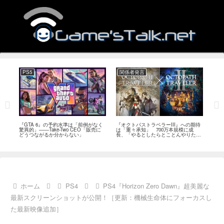
PS5
関係者発言
PC
ール
『GTA 6』の予約水準は「前例がなく
『オクトパストラベラーIII』への期待
『Ph
イク
驚異的」――Take-Two CEO「販売に
は「重々承知」 700万本規模に成
12
80
どうつながるか分からない」
長、「やるとしたらとことんやりた
ラー
評
い」と浅野智也氏
ホーム
PS4
PS4『Horizon Zero Dawn』超美麗な
最新スクリーンショットが公開！［更新：機械生命体にフォーカスし
た最新映像追加］