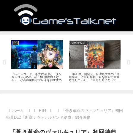
PC
関係者発言
PS
狙っ
『レインコード』を先に遊ぶと『ダン
『DOOM』開発元、台湾最大手の「海
『G
性の
ガンロンパ2×2』が「100倍面白くな
賊業者」に自ら接触、箱を格安で大量
的な
採用
る」。小高和剛氏がプレイをおすすめ
販売していた。「自分たちにとっては
にど
流通だった」
ホーム
PS4
『蒼き革命のヴァルキュリア』初回
特典DLC「断章：ヴァナルガンド結成」紹介映像
『蒼き革命のヴァルキュリア』初回特典