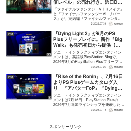
倍レベル」の売れ行き。浜口Dが
明かす
『ファイナルファンタジーVII リメイク』
と『ファイナルファンタジーVII リバー
ス』が、完結編『ファイナルファンタジ
ーVII リベレーション』の発表後、「我々
2026.07.31
remoon
の想定よりも、数倍レベル」で売れてい
ると、シリーズディレクターの浜口直樹
『Dying Light 2』が8月のPS
PS4
氏がAU...
Plusフリープレイに。新作『Big
Walk』も発売初日から提供【海
外発表】
ソニー・インタラクティブエンタテイン
メントは、英語版PlayStation.Blogで、
2026年8月のPlayStation Plusフリープレ
イとして『Dying Light 2 Stay Human:
2026.07.29
remoon
Reloaded Edition...
『Rise of the Ronin』、7月16日
PS4
よりPS Plusゲームカタログ入
り 『アバターFoP』『Dying
Light』なども順次配信
ソニー・インタラクティブエンタテイン
メントは7月16日、PlayStation Plusの
2026年7月追加ラインナップを発表した。
幕末の日本を舞台とするTeam NINJAのオ
2026.07.16
remoon
ープンワールドアクションRPG『Rise of
the Ron...
スポンサーリンク