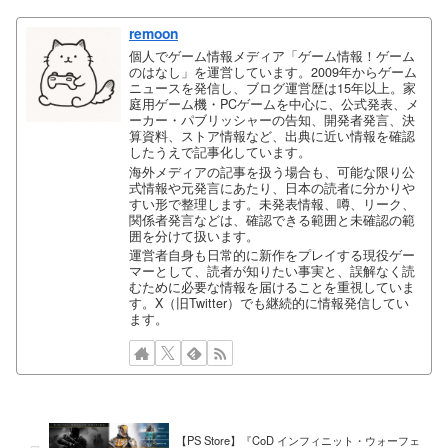
remoon
個人でゲーム情報メディア「ゲーム情報！ゲーム
のはなし」を運営しています。2009年からゲーム
ニュースを発信し、ブログ運営歴は15年以上。家
庭用ゲーム機・PCゲームを中心に、公式発表、メ
ーカー・パブリッシャーの告知、開発者発言、決
算資料、ストア情報など、出典に近い情報を確認
したうえで記事化しています。
海外メディアの記事を扱う場合も、可能な限り公
式情報や元発言にあたり、日本の読者に分かりや
すい形で整理します。未発表情報、噂、リーク、
関係者発言などは、確認できる範囲と未確認の範
囲を分けて扱います。
運営者自身も日常的に新作をプレイする現役ゲー
マーとして、読者が知りたい事実と、誤解なく読
むために必要な情報を届けることを重視していま
す。X（旧Twitter）でも継続的に情報発信してい
ます。
【PS Store】『CoD インフィニット・ウォーフェ