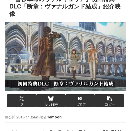
DLC「断章：ヴァナルガンド結成」紹介映
像
X
Bluesky
はてブ
コピー
📅
2016.11.24
✍️
remoon
公開:
著者: