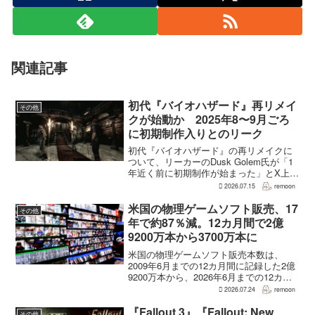
関連記事
初代『バイオハザード』再リメイ
その他
クが始動か 2025年8〜9月ごろ
に初期制作入りとのリーク
初代『バイオハザード』の再リメイクに
ついて、リーカーのDusk Golem氏が「1
年近く前に初期制作が始まった」とX上で
述べた。同氏によれば、プリプロダクシ
2026.07.15
remoon
ョンに入ったのは2025年8〜9月ごろで、
本格制作へ移るのは『バイオハザード
米国の物理ゲームソフト販売、17
その他
RE:...
年で約87％減。12カ月間で2億
9200万本から3700万本に
米国の物理ゲームソフト販売本数は、
2009年6月までの12カ月間に記録した2億
9200万本から、2026年6月までの12カ月
間には3700万本まで減少した。市場調査
2026.07.24
remoon
会社Circanaのデータによると、17年間で
2億5500万本、約87％の減...
『Fallout 3』『Fallout: New
その他