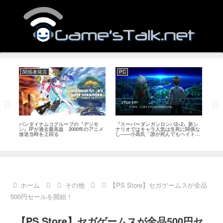
関係者発言
PC
Swi
発
バンダイナムコグループの『デジモ
『スーパーダンガンロンパ2×2』新シ
『ディ
こと
ン』IPが過去最高益 2000年のアニメ
ナリオではキャラ人気は生死に関係な
日また
題
放送当時を上回る
し――小高氏「誰が死んでもヘイトメ
が価
ールは送らないで」
ホーム
その他
【PS Store】セガゲームスが全品
500円セールを開始！
【PS Store】セガゲームスが全品500円セ