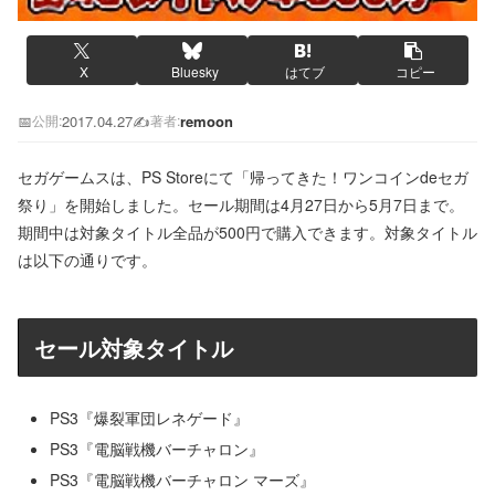
X
Bluesky
はてブ
コピー
📅
2017.04.27
✍️
remoon
公開:
著者:
セガゲームスは、PS Storeにて「帰ってきた！ワンコインdeセガ
祭り」を開始しました。セール期間は4月27日から5月7日まで。
期間中は対象タイトル全品が500円で購入できます。対象タイトル
は以下の通りです。
セール対象タイトル
PS3『爆裂軍団レネゲード』
PS3『電脳戦機バーチャロン』
PS3『電脳戦機バーチャロン マーズ』