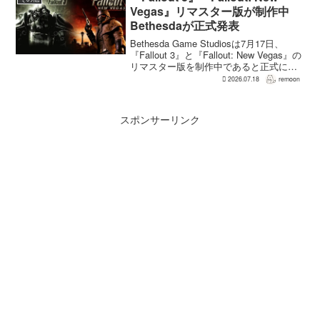
Vegas』リマスター版が制作中
Bethesdaが正式発表
Bethesda Game Studiosは7月17日、
『Fallout 3』と『Fallout: New Vegas』の
リマスター版を制作中であると正式に発
表した。同社は今後のプロジェクトを紹
2026.07.18
remoon
介する声明のなかで、多くのプレイヤー
が過去の『...
スポンサーリンク