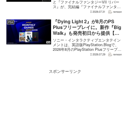
と『ファイナルファンタジーVII リバー
ス』が、完結編『ファイナルファンタジ
ーVII リベレーション』の発表後、「我々
2026.07.31
remoon
の想定よりも、数倍レベル」で売れてい
ると、シリーズディレクターの浜口直樹
『Dying Light 2』が8月のPS
PS4
氏がAU...
Plusフリープレイに。新作『Big
Walk』も発売初日から提供【海
外発表】
ソニー・インタラクティブエンタテイン
メントは、英語版PlayStation.Blogで、
2026年8月のPlayStation Plusフリープレ
イとして『Dying Light 2 Stay Human:
2026.07.29
remoon
Reloaded Edition...
スポンサーリンク