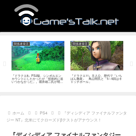
関係者発言
関係者発言
関
作、
『ドラクエ8』PS2版、シンボルエン
『ドラクエ11』主人公、歴代で「いち
『ド
ベ
カウントにしたかったが「技術的に追
ばん難産」 鳥山明氏と「5～6回はキ
プか
いつかなかった」。堀井雄二氏が明か
ャッチボール」
に挑
す
ホーム
PS4
『ディシディア ファイナルファンタ
ジー NT』北米にてクローズドβテストがアナウンス！
『ディシディア ファイナルファンタジー