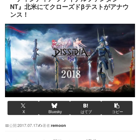
NT』北米にてクローズドβテストがアナウ
ンス！
X
Bluesky
はてブ
コピー
📅
2017.07.17
✍️
remoon
公開:
著者: