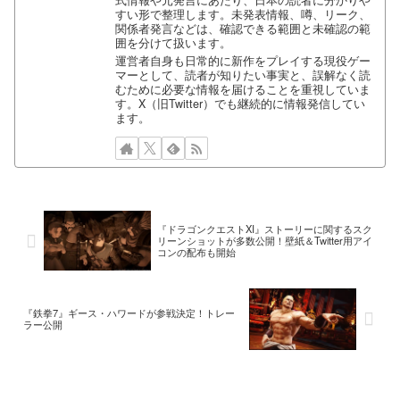
式情報や元発言にあたり、日本の読者に分かりや
すい形で整理します。未発表情報、噂、リーク、
関係者発言などは、確認できる範囲と未確認の範
囲を分けて扱います。
運営者自身も日常的に新作をプレイする現役ゲー
マーとして、読者が知りたい事実と、誤解なく読
むために必要な情報を届けることを重視していま
す。X（旧Twitter）でも継続的に情報発信してい
ます。
『ドラゴンクエストXI』ストーリーに関するスク
リーンショットが多数公開！壁紙＆Twitter用アイ
コンの配布も開始
『鉄拳7』ギース・ハワードが参戦決定！トレー
ラー公開