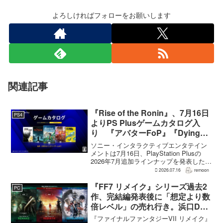
よろしければフォローをお願いします
関連記事
『Rise of the Ronin』、7月16日
PS4
よりPS Plusゲームカタログ入
り 『アバターFoP』『Dying
Light』なども順次配信
ソニー・インタラクティブエンタテイン
メントは7月16日、PlayStation Plusの
2026年7月追加ラインナップを発表した。
幕末の日本を舞台とするTeam NINJAのオ
2026.07.16
remoon
ープンワールドアクションRPG『Rise of
the Ron...
『FF7 リメイク』シリーズ過去2
PC
作、完結編発表後に「想定より数
倍レベル」の売れ行き。浜口Dが
明かす
『ファイナルファンタジーVII リメイク』