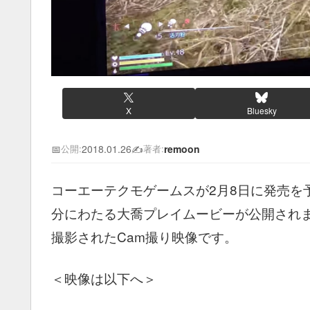
X
Bluesky
📅
2018.01.26
✍️
remoon
公開:
著者:
コーエーテクモゲームスが2月8日に発売を予
分にわたる大喬プレイムービーが公開されま
撮影されたCam撮り映像です。
＜映像は以下へ＞