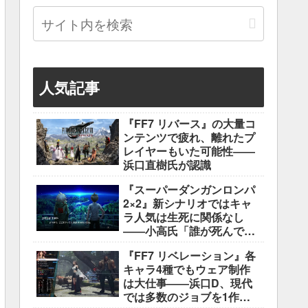
人気記事
『FF7 リバース』の大量コ
ンテンツで疲れ、離れたプ
レイヤーもいた可能性――
浜口直樹氏が認識
『スーパーダンガンロンパ
2×2』新シナリオではキャ
ラ人気は生死に関係なし
――小高氏「誰が死んでも
ヘイトメールは送らない
『FF7 リベレーション』各
で」
キャラ4種でもウェア制作
は大仕事――浜口D、現代
では多数のジョブを1作に