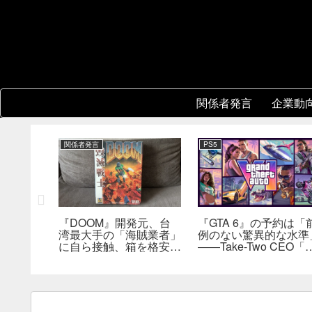
関係者発言
企業動
関係者発言
PS5
2』
『DOOM』開発元、台
『GTA 6』の予約は「
フィールド
湾最大手の「海賊業者」
例のない驚異的な水準
合わせた
に自ら接触、箱を格安で
――Take-Two CEO「
えが不要
大量販売していた。「自
売にどうつながるか分
持ブレイ
分たちにとっては流通だ
らない」
った」