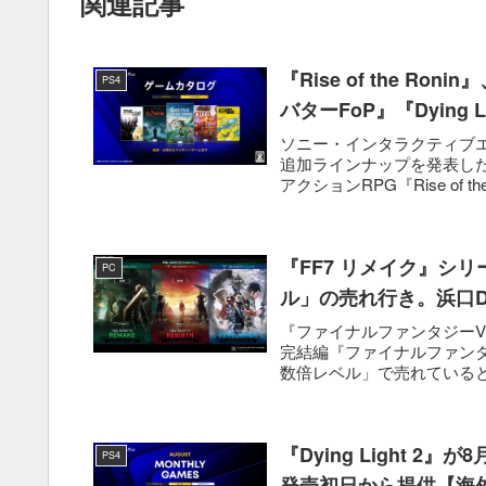
関連記事
『Rise of the R
PS4
バターFoP』『Dying
ソニー・インタラクティブエンタテ
追加ラインナップを発表した。
アクションRPG『Rise of the 
『FF7 リメイク』シ
PC
ル」の売れ行き。浜口
『ファイナルファンタジーVI
完結編『ファイナルファンタ
数倍レベル」で売れていると
『Dying Light 2』
PS4
発売初日から提供【海