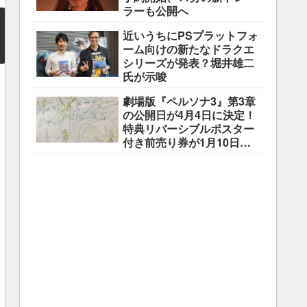
ラーも公開へ
近いうちにPSプラットフォ
ーム向けの新たなドラクエ
シリーズが発表？堀井雄二
氏が示唆
劇場版『ペルソナ3』第3章
の公開日が4月4日に決定！
特典リバーシブルポスター
付き前売り券が1月10日よ
り販売開始！