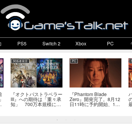
向
PS5
Switch 2
Xbox
PC
関係者発言
PC
前
『オクトパストラベラー
『Phantom Blade
」
III』への期待は「重々承
Zero』開発完了。8月12
販
知」 700万本規模に成
日11時に予約開始、11
か
長、「やるとしたらとこ
分の新トレーラーも公開
とんやりたい」と浅野智
へ
也氏