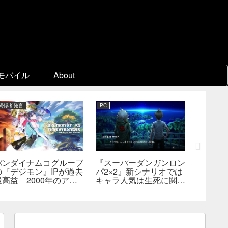
モバイル
About
関係者発言
PC
Switch 2
バンダイナムコグループ
『スーパーダンガンロン
『ディア
の『デジモン』IPが過去
パ2×2』新シナリオでは
Switc
最高益 2000年のアニ
キャラ人気は生死に関係
たは18
メ放送当時を上回る
なし――小高氏「誰が死
――bill
んでもヘイトメールは送
格・販
らないで」