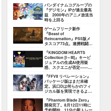
盛り込むのは極めて困難と
バンダイナムコグループの
説明
『デジモン』IPが過去最高
益 2000年のアニメ放送当
時を上回る
ゲームフリーク新作
『Beast of
Reincarnation』PS5版メ
タスコア73点。連携戦闘は
好評も、後半の“ボス再戦続
『KINGDOM HEARTS
き”には不満
Collection [I～III]』キービ
ジュアルの生成AI使用疑
惑、スクエニが否定――不
自然な描写は「人為的ミ
『FFVII リベレーション』
ス」
パッケージ版はまだ未確
定。浜口Dは何らかのフィ
ジカル版を実現できるよう
調整中
『Phantom Blade Zero』
開発完了。8月12日11時に
予約開始、11分の新トレー