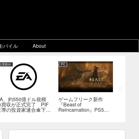
モバイル
About
企業動向
PC
PC
EA、約550億ドル規模
ゲームフリーク新作
『KING
の買収が正式完了 PIF
『Beast of
Collect
主導の投資家連合傘下で
Reincarnation』PS5版
ビジュア
非公開企業に
メタスコア73点。連携
疑惑、
戦闘は好評も、後半
――不
の“ボス再戦続き”には不
為的ミ
満