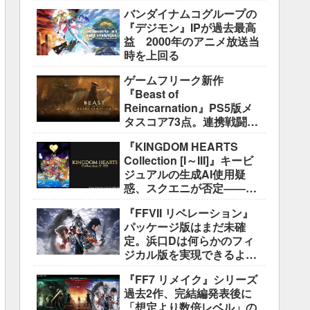
盛り込むのは極めて困難と
バンダイナムコグループの
説明
『デジモン』IPが過去最高
益 2000年のアニメ放送当
時を上回る
ゲームフリーク新作
『Beast of
Reincarnation』PS5版メ
タスコア73点。連携戦闘は
好評も、後半の“ボス再戦続
『KINGDOM HEARTS
き”には不満
Collection [I～III]』キービ
ジュアルの生成AI使用疑
惑、スクエニが否定――不
自然な描写は「人為的ミ
『FFVII リベレーション』
ス」
パッケージ版はまだ未確
定。浜口Dは何らかのフィ
ジカル版を実現できるよう
調整中
『FF7 リメイク』シリーズ
過去2作、完結編発表後に
「想定より数倍レベル」の