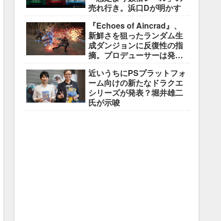
売れ行き。浜口Dが明かす
『Echoes of Aincrad』、
新鮮さを狙ったランダム生
成ダンジョンに反復性の指
摘。プロデューサーは発売
前に採用理由を説明
近いうちにPSプラットフォ
ーム向けの新たなドラクエ
シリーズが発表？堀井雄二
氏が示唆