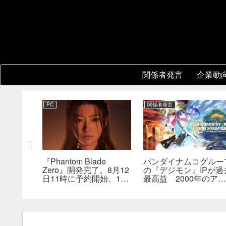
関係者発言
企業動
PC
関係者発言
ル』開発
『Phantom Blade
バンダイナムコグルー
と各スタジ
Zero』開発完了。8月12
の『デジモン』IPが過
が存在。
日11時に予約開始、11
最高益 2000年のアニ
、重点を
分の新トレーラーも公開
メ放送当時を上回る
へ