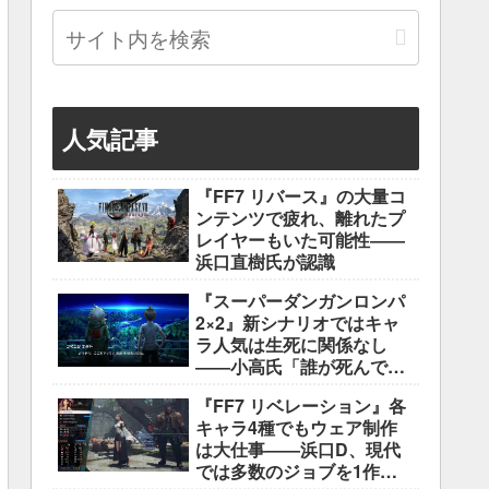
人気記事
『FF7 リバース』の大量コ
ンテンツで疲れ、離れたプ
レイヤーもいた可能性――
浜口直樹氏が認識
『スーパーダンガンロンパ
2×2』新シナリオではキャ
ラ人気は生死に関係なし
――小高氏「誰が死んでも
ヘイトメールは送らない
『FF7 リベレーション』各
で」
キャラ4種でもウェア制作
は大仕事――浜口D、現代
では多数のジョブを1作に