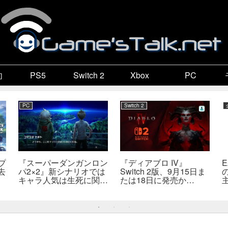
向
PS5
Switch 2
Xbox
PC
PC
Switch 2
プ
『スーパーダンガンロン
『ディアブロ IV』
去
パ2×2』新シナリオでは
Switch 2版、9月15日ま
キャラ人気は生死に関係
たは18日に発売か
なし――小高氏「誰が死
――billbil-kun氏が価
んでもヘイトメールは送
格・販売形態も独自入手
らないで」