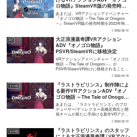
ロ物語』SteamVR版の発売時期
が2022年秋に決定
あまたは、VRアクションアドベンチャー
『オノゴロ物語 ～The Tale of Onogoro
～』SteamVR版の発売時期を2022年秋に
決定したと発表しました。もともとも
2022.08.10
Meta Quest向けに発売された本作です
が、4月にSteamV...
大正浪漫蒸奇譚VRアクション
PC
ADV『オノゴロ物語』
PSVR/SteamVRに移植決定
VRアクションアドベンチャー『オノゴロ
物語 ～The Tale of Onogoro～』が
PSVR/SteamVR向けに移植されること
が、「『オノゴロ物語』開発メンバーオ
2022.04.19
ンライントークセッション2【ネタバレ注
意】」にて発表されました。発売時...
『ラストラビリンス』制作陣によ
その他
る新作VRアクションADV『オノ
ゴロ物語 ～The Tale of Onogoro
～』Questプラットフォームで今
あまたは、『ラストラビリンス』のプロ
春リリースへ。トレーラー公開
デューサー/ディレクター高橋宏典氏と開
発チームが新たに手掛ける新作VRアクシ
ョンアドベンチャー『オノゴロ物語 ～
2022.02.10
The Tale of Onogoro～』のトレーラーを
公開しました。本作は、気の力と蒸気
『ラストラビリンス』のスタッフ
その他
機...
による大正浪漫蒸奇譚 / VRアクシ