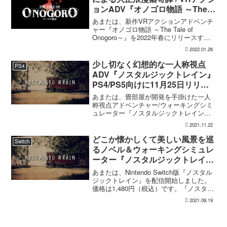
ョンADV『オノゴロ物語 ～The
Tale of Onogoro～』2022年春リ
あまたは、新作VRアクションアドベンチ
リースへ
ャー『オノゴロ物語 ～The Tale of
Onogoro～』を2022年春にリリースする
と発表。あわせてティザーサイトおよび
2022.01.26
ティザートレーラーを公開しました。
『オノゴロ物語 ～The Tale of...
少し切なく幻想的な一人称視点
PS4
ADV『ノスタルジックトレイン』
PS4/PS5向けに11月25日リリー
スへ
あまたは、畳部屋が開発を手掛けた一人
称視点アドベンチャー/ウォーキングシミ
ュレーター『ノスタルジックトレイン』
のPS4/PS5対応版を11月25日にリリース
2021.11.22
すると発表しました。『ノスタルジック
トレイン』について美しい田園風景を巡
どこか懐かしくて美しい風景を巡
Switch
るノベル＆ウ...
るノベル＆ウォーキングシミュレ
ーター『ノスタルジックトレイ
ン』Switch版が配信開始
あまたは、Nintendo Switch版『ノスタル
ジックトレイン』を配信開始しました。
価格は1,480円（税込）です。『ノスタル
ジックトレイン』についてSwitch版ロー
2021.08.19
ンチトレーラー-旅の終わりに二つのゆら
めき-美しい田園風景を巡るノベ...