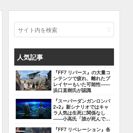
人気記事
『FF7 リバース』の大量コ
ンテンツで疲れ、離れたプ
レイヤーもいた可能性――
浜口直樹氏が認識
『スーパーダンガンロンパ
2×2』新シナリオではキャ
ラ人気は生死に関係なし
――小高氏「誰が死んでも
ヘイトメールは送らない
『FF7 リベレーション』各
で」