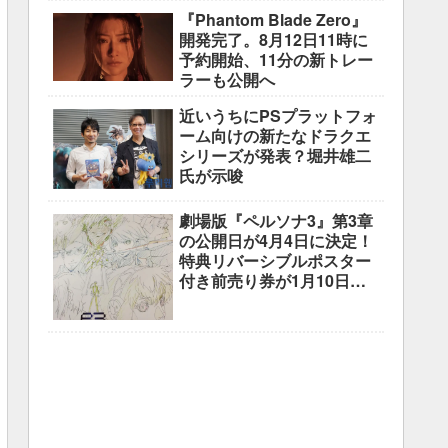
調整中
『Phantom Blade Zero』
開発完了。8月12日11時に
予約開始、11分の新トレー
ラーも公開へ
近いうちにPSプラットフォ
ーム向けの新たなドラクエ
シリーズが発表？堀井雄二
氏が示唆
劇場版『ペルソナ3』第3章
の公開日が4月4日に決定！
特典リバーシブルポスター
付き前売り券が1月10日よ
り販売開始！