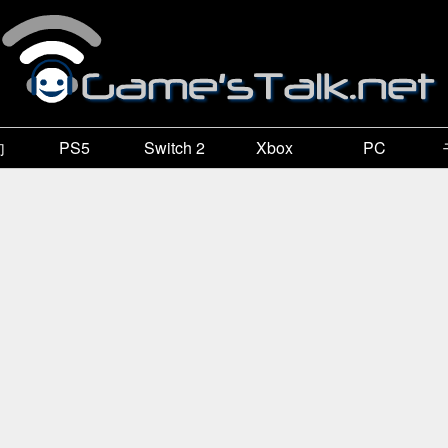
向
PS5
Switch 2
Xbox
PC