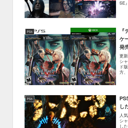
SE
『
PS5
ケ
発
更新
シ
ド版
方、X
P
PS5
し
人気
シャ
した