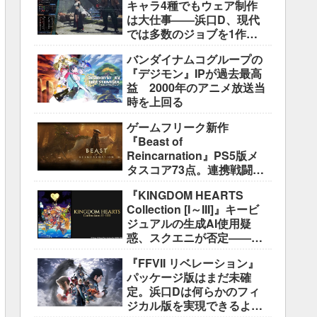
キャラ4種でもウェア制作
は大仕事――浜口D、現代
では多数のジョブを1作に
盛り込むのは極めて困難と
バンダイナムコグループの
説明
『デジモン』IPが過去最高
益 2000年のアニメ放送当
時を上回る
ゲームフリーク新作
『Beast of
Reincarnation』PS5版メ
タスコア73点。連携戦闘は
好評も、後半の“ボス再戦続
『KINGDOM HEARTS
き”には不満
Collection [I～III]』キービ
ジュアルの生成AI使用疑
惑、スクエニが否定――不
自然な描写は「人為的ミ
『FFVII リベレーション』
ス」
パッケージ版はまだ未確
定。浜口Dは何らかのフィ
ジカル版を実現できるよう