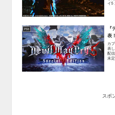
イ5
『
PS5
表！
カプ
表し
配信
未定
スポ