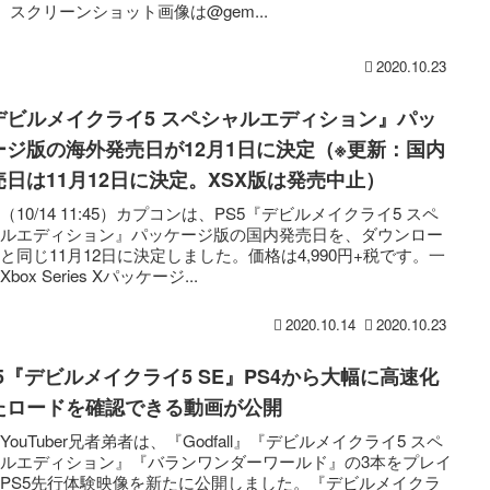
』 スクリーンショット画像は@gem...
2020.10.23
デビルメイクライ5 スペシャルエディション』パッ
ージ版の海外発売日が12月1日に決定（※更新：国内
売日は11月12日に決定。XSX版は発売中止）
（10/14 11:45）カプコンは、PS5『デビルメイクライ5 スペ
ャルエディション』パッケージ版の国内発売日を、ダウンロー
と同じ11月12日に決定しました。価格は4,990円+税です。一
box Series Xパッケージ...
2020.10.14
2020.10.23
S5『デビルメイクライ5 SE』PS4から大幅に高速化
たロードを確認できる動画が公開
YouTuber兄者弟者は、『Godfall』『デビルメイクライ5 スペ
ルエディション』『バランワンダーワールド』の3本をプレイ
PS5先行体験映像を新たに公開しました。『デビルメイクラ