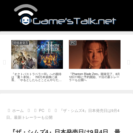
関係者発言
PC
関
ージ
『オクトパストラベラーIII』への期待
『Phantom Blade Zero』開発完了。8月
バン
のフ
は「重々承知」 700万本規模に成
12日11時に予約開始、11分の新トレー
ン』
中
長、「やるとしたらとことんやりた
ラーも公開へ
放送
い」と浅野智也氏
ホーム
PC
『ザ・シムズ4』日本発売日は9月4
日。最新トレーラーも公開
『ザ・シムズ4』日本発売日は9月4日。最