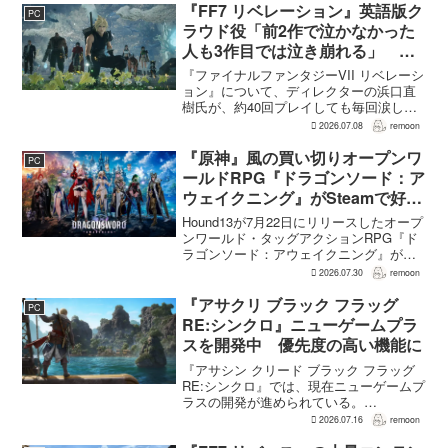
はエンディングへ収束...
『FF7 リベレーション』英語版ク
PC
ラウド役「前2作で泣かなかった
人も3作目では泣き崩れる」 浜
口Dも約40回泣いたクラウドの重
『ファイナルファンタジーVII リベレーシ
要場面に言及
ョン』について、ディレクターの浜口直
樹氏が、約40回プレイしても毎回涙した
というクラウドの重要な場面について語
2026.07.08
remoon
った。英語版クラウド役のCody Christian
氏も、「最初の2作で泣かなかった人も...
『原神』風の買い切りオープンワ
PC
ールドRPG『ドラゴンソード：ア
ウェイクニング』がSteamで好発
進。価格3,480円、レビュー5,000
Hound13が7月22日にリリースしたオープ
件超で約90％好評
ンワールド・タッグアクションRPG『ド
ラゴンソード：アウェイクニング』が、
Steamで好調なスタートを切った。7月30
2026.07.30
remoon
日の確認時点で、全言語・全購入形態の
ユーザーレビューは5,710件に達し、う...
『アサクリ ブラック フラッグ
PC
RE:シンクロ』ニューゲームプラ
スを開発中 優先度の高い機能に
『アサシン クリード ブラック フラッグ
RE:シンクロ』では、現在ニューゲームプ
ラスの開発が進められている。
GamesRadar+によると、ゲームディレク
2026.07.16
remoon
ターのRichard Knight氏は、YouTuberの