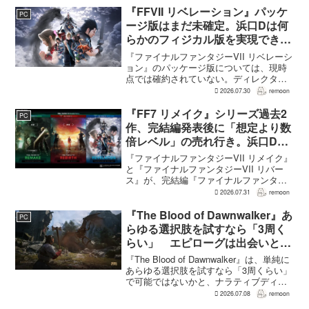
果だと説明。そのうえで、同社らし...
『FFVII リベレーション』パッケ
PC
ージ版はまだ未確定。浜口Dは何
らかのフィジカル版を実現できる
よう調整中
『ファイナルファンタジーVII リベレーシ
ョン』のパッケージ版については、現時
点では確約されていない。ディレクター
の浜口直樹氏によると、具体的な商品ラ
2026.07.30
remoon
インナップは社内で協議中で、何らかの
フィジカル版を実現できるよう調整を進
『FF7 リメイク』シリーズ過去2
PC
めているという。G...
作、完結編発表後に「想定より数
倍レベル」の売れ行き。浜口Dが
明かす
『ファイナルファンタジーVII リメイク』
と『ファイナルファンタジーVII リバー
ス』が、完結編『ファイナルファンタジ
ーVII リベレーション』の発表後、「我々
2026.07.31
remoon
の想定よりも、数倍レベル」で売れてい
ると、シリーズディレクターの浜口直樹
『The Blood of Dawnwalker』あ
PC
氏がAU...
らゆる選択肢を試すなら「3周く
らい」 エピローグは出会いと選
択で変化
『The Blood of Dawnwalker』は、単純に
あらゆる選択肢を試すなら「3周くらい」
で可能ではないかと、ナラティブディレ
クターのJakub Szamałek氏がファミ
2026.07.08
remoon
通.comのインタビューで説明した。物語