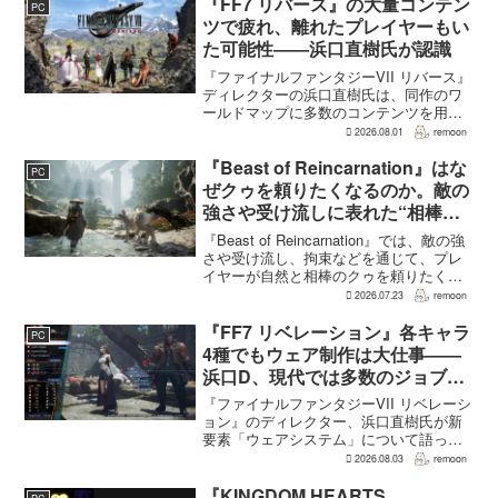
JorRaptor氏による...
『FF7 リバース』の大量コンテン
PC
ツで疲れ、離れたプレイヤーもい
た可能性――浜口直樹氏が認識
『ファイナルファンタジーVII リバース』
ディレクターの浜口直樹氏は、同作のワ
ールドマップに多数のコンテンツを用意
したことで、一部のプレイヤーが疲れを
2026.08.01
remoon
感じたり、ゲームから離れたりした可能
性があるとの認識を示した。
『Beast of Reincarnation』はな
PC
GamesRadar+のイン...
ぜクゥを頼りたくなるのか。敵の
強さや受け流しに表れた“相棒と
の共闘”設計
『Beast of Reincarnation』では、敵の強
さや受け流し、拘束などを通じて、プレ
イヤーが自然と相棒のクゥを頼りたくな
る戦闘が設計されている。そうした設計
2026.07.23
remoon
意図について、本作でディレクター兼シ
ナリオライターを務めるゲームフリー
『FF7 リベレーション』各キャラ
PC
ク...
4種でもウェア制作は大仕事――
浜口D、現代では多数のジョブを
1作に盛り込むのは極めて困難と
『ファイナルファンタジーVII リベレーシ
説明
ョン』のディレクター、浜口直樹氏が新
要素「ウェアシステム」について語っ
た。本作では8人のパーティキャラクター
2026.08.03
remoon
それぞれに4種類のウェアが用意される
が、キャラクター数が多いため、作業量
『KINGDOM HEARTS