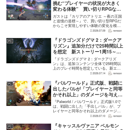
挑む“プレイヤーの状況が大きく
変わる体験” 買い切りRPGなら
ではの変化とは
ガストは『カリアのアトリエ ～夜の王国
と追憶の道標～』で、買い切り型RPGだ
からこそ実現しやすい体験の変化を模索
している。大型の運営型ゲームが継続的
2026.07.09
remoon
に新キャラクターを投入できる時代のな
かで、同社はキャラクターやビジュアル
『ドラゴンズドグマ 2：ダークア
PC
の魅力だけでなく、ゲ...
リズン』追加分だけで25時間以上
を想定 新ストーリー1周15～20
時間、12種ダンジョンは各30分
『ドラゴンズドグマ 2：ダークアリズ
～1時間
ン』は、追加コンテンツ全体で25時間以
上のプレイ時間を想定している。新エリ
ア「ノルガン」で展開されるメインシナ
2026.07.14
remoon
リオは1周15～20時間、本編フィールドに
追加される12種類のユニークダンジョン
『パルワールド』正式版、戦闘に
PC
「忘れられた試...
出したパルが「プレイヤーと同等
かそれ以上」のダメージを与えら
れるように
『Palworld / パルワールド』正式版1.0で
は、戦闘に出した「手出しパル」が、プ
レイヤーと同等かそれ以上のダメージを
敵に与えられるようになった。ほぼすべ
2026.07.10
remoon
てのアクティブスキルを対象に、威力や
挙動、クールダウン時間、使いやすさが
『キャッスルヴァニア ベルモン
PC
見直され...