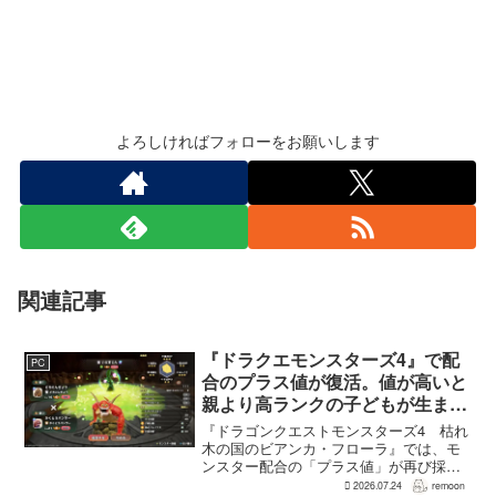
よろしければフォローをお願いします
関連記事
『ドラクエモンスターズ4』で配
PC
合のプラス値が復活。値が高いと
親より高ランクの子どもが生まれ
ることも
『ドラゴンクエストモンスターズ4 枯れ
木の国のビアンカ・フローラ』では、モ
ンスター配合の「プラス値」が再び採用
される。配合を繰り返すことで数値が増
2026.07.24
remoon