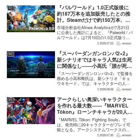
え、大きいほどモンスターのパラメータ
が高くなる補正がかかる。前作『ドラゴ
『パルワールド』1.0正式版後に
PC
ンクエストモンスターズ...
約187万本を追加販売したとの推
計。Steamだけで約150万本、累
計3050万本規模
市場分析会社Alinea Analyticsが7月21日
に公表した推計によると、『Palworld / パ
ルワールド』は7月10日の1.0正式版リリ
ース後、Steamで約150万本、PS5で約30
2026.07.22
remoon
万本、Xboxで7万本弱を追加販売した。
各プ...
『スーパーダンガンロンパ2×2』
PC
新シナリオではキャラ人気は生死
に関係なし――小高氏「誰が死ん
でもヘイトメールは送らないで」
『スーパーダンガンロンパ2×2』で監修を
務める小高和剛氏は、新シナリオ「キョ
ウキモード」では、キャラクターの人気
にかかわらず退場させるとRPG Siteのイ
2026.08.06
remoon
ンタビューで語った。事件や出来事が原
作と変わることで、これまで見られなか
アークらしい奥深いキャラクター
PC
った一面がよ...
を作れる最大数――『MARVEL
Tōkon』ローンチキャラが20人に
なった理由
『MARVEL Tōkon: Fighting Souls』で
は、発売時に20キャラクターがプレイ可
能となる。アークシステムワークスの山
中丈嗣プロデューサーは、この人数につ
2026.07.30
remoon
いて、予算とスケジュールを考慮した結