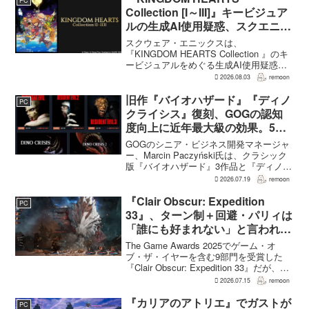
PC
はかなりのものにな...
Collection [I～III]』キービジュア
ルの生成AI使用疑惑、スクエニが
否定――不自然な描写は「人為的
スクウェア・エニックスは、
ミス」
『KINGDOM HEARTS Collection 』のキ
ービジュアルをめぐる生成AI使用疑惑に
ついて、問題となったアセットは開発チ
2026.08.03
remoon
ームが生成AIを使わず制作したもので、
不自然な箇所は「人為的ミス」によるも
旧作『バイオハザード』『ディノ
PC
のだと...
クライシス』復刻、GOGの認知
度向上に近年最大級の効果。5作
品は90％超の肯定的評価
GOGのシニア・ビジネス開発マネージャ
ー、Marcin Paczyński氏は、クラシック
版『バイオハザード』3作品と『ディノク
ライシス』2作品の復刻が、近年のGOG
2026.07.19
remoon
において、ほかのほとんどのリリース以
上に認知度向上へ貢献したと語った。現
『Clair Obscur: Expedition
PC
在...
33』、ターン制＋回避・パリィは
「誰にも好まれない」と言われて
いた 開発陣は実際に遊んだ面白
The Game Awards 2025でゲーム・オ
さを優先
ブ・ザ・イヤーを含む9部門を受賞した
『Clair Obscur: Expedition 33』だが、タ
ーン制バトルに回避やパリィを組み合わ
2026.07.15
remoon
せる設計は、発売前に「誰にも好まれな
い」と何度も言...
『カリアのアトリエ』でガストが
PC