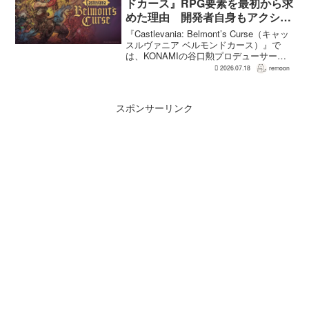
ドカース』RPG要素を最初から求
めた理由 開発者自身もアクショ
ンのつらさを実感
『Castlevania: Belmont’s Curse（キャッ
スルヴァニア ベルモンドカース）』で
は、KONAMIの谷口勲プロデューサー
が、レベルアップを含むRPG的システム
2026.07.18
remoon
を開発当初から入れるよう求めていた。
何度も挑戦すれば先へ進める...
スポンサーリンク