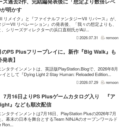
リーズ過去2作、完結編発表後に「想定より数倍レベ
Dが明かす
I リメイク』と『ファイナルファンタジーVII リバース』が、
ジーVII リベレーション』の発表後、「我々の想定よりも、
、シリーズディレクターの浜口直樹氏がAU...
2026.07.31
remoon
が8月のPS Plusフリープレイに。新作『Big Walk』も
外発表】
インメントは、英語版PlayStation.Blogで、2026年8月
として『Dying Light 2 Stay Human: Reloaded Edition...
2026.07.29
remoon
onin』、7月16日よりPS Plusゲームカタログ入り 『ア
 Light』なども順次配信
インメントは7月16日、PlayStation Plusの2026年7月
幕末の日本を舞台とするTeam NINJAのオープンワールド
Ron...