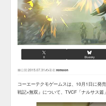
X
Bluesky
📅
2015.07.31
✍️
remoon
公開:
著者:
コーエーテクモゲームスは、10月1日に発売
戦記×無双』について、TVCF「ナルサス