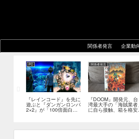
関係者発言
企業動
PC
関係者発言
『レインコード』を先に
『DOOM』開発元、台
新鮮さを狙
遊ぶと『ダンガンロンパ
湾最大手の「海賊業者
成ダンジ
2×2』が「100倍面白く
に自ら接触、箱を格安
指摘。プ
なる」。小高和剛氏がプ
大量販売していた。「
発売前に
レイをおすすめ
分たちにとっては流通
った」