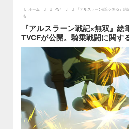
ホーム
PS4
『アルスラーン戦記×無双』絵
も
『アルスラーン戦記×無双』絵
TVCFが公開。騎乗戦闘に関す