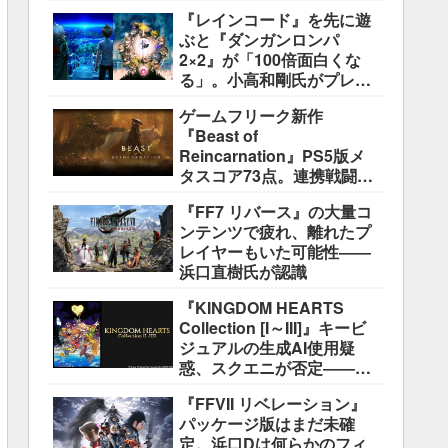
盛り込むのは極めて困難と
『レインコード』を先に遊
説明
ぶと『ダンガンロンパ
2×2』が「100倍面白くな
る」。小高和剛氏がプレイ
をおすすめ
ゲームフリーク新作
『Beast of
Reincarnation』PS5版メ
タスコア73点。連携戦闘は
好評も、後半の“ボス再戦続
『FF7 リバース』の大量コ
き”には不満
ンテンツで疲れ、離れたプ
レイヤーもいた可能性――
浜口直樹氏が認識
『KINGDOM HEARTS
Collection [I～III]』キービ
ジュアルの生成AI使用疑
惑、スクエニが否定――不
自然な描写は「人為的ミ
『FFVII リベレーション』
ス」
パッケージ版はまだ未確
定。浜口Dは何らかのフィ