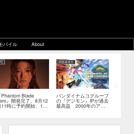
モバイル
About
PC
関係者発言
PC
Phantom Blade
バンダイナムコグループ
『スー
ero』開発完了。8月12
の『デジモン』IPが過去
パ2×2
日11時に予約開始、11
最高益 2000年のアニ
キャラ
分の新トレーラーも公開
メ放送当時を上回る
なし―
へ
んでも
らない