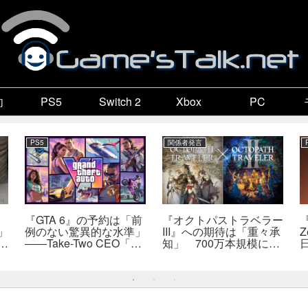
向
PS5
Switch 2
Xbox
PC
PS5
関係者発言
『GTA 6』の予約は「前
『オクトパストラベラー
『
」
例のない驚異的な水準」
III』への期待は「重々承
Z
で
――Take-Two CEO「販
知」 700万本規模に成
自
売にどうつながるか分か
長、「やるとしたらとこ
だ
らない」
とんやりたい」と浅野智
也氏