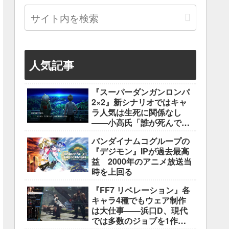
人気記事
『スーパーダンガンロンパ
2×2』新シナリオではキャ
ラ人気は生死に関係なし
――小高氏「誰が死んでも
ヘイトメールは送らない
バンダイナムコグループの
で」
『デジモン』IPが過去最高
益 2000年のアニメ放送当
時を上回る
『FF7 リベレーション』各
キャラ4種でもウェア制作
は大仕事――浜口D、現代
では多数のジョブを1作に