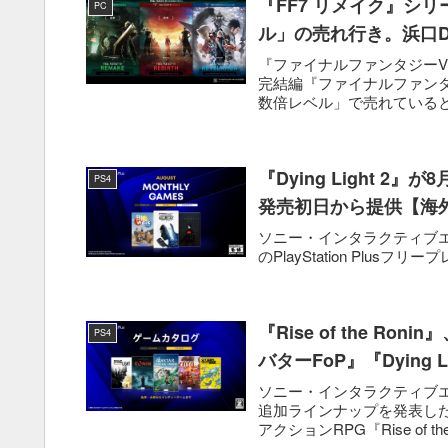
『FF7 リメイク』シ
PC
ル」の売れ行き。浜口
『ファイナルファンタジーVI
完結編『ファイナルファンタ
数倍レベル」で売れていると
『Dying Light 2』
PS4
発売初日から提供【海
ソニー・インタラクティブエンタテ
のPlayStation Plusフリープレイ
『Rise of the R
PS4
バターFoP』『Dying
ソニー・インタラクティブエンタテ
追加ラインナップを発表した。
アクションRPG『Rise of the 