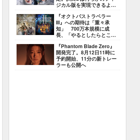
ジカル版を実現できるよう
調整中
『オクトパストラベラー
III』への期待は「重々承
知」 700万本規模に成
長、「やるとしたらとこと
んやりたい」と浅野智也氏
『Phantom Blade Zero』
開発完了。8月12日11時に
予約開始、11分の新トレー
ラーも公開へ