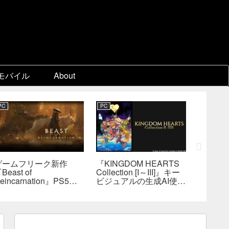
モバイル
About
PC
PC
PC
ゲームフリーク新作
『KINGDOM HEARTS
『FF7
Beast of
Collection [I～III]』キー
ン』各
eincarnation』PS5版
ビジュアルの生成AI使用
ェア制
メタスコア73点。連携
疑惑、スクエニが否定
口D、
戦闘は好評も、後半
――不自然な描写は「人
ョブを
の“ボス再戦続き”には不
為的ミス」
は極め
満