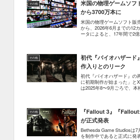
米国の物理ゲームソフト販
その他
から3700万本に
米国の物理ゲームソフト販売本
から、2026年6月までの12
ータによると、17年間で2億55
初代『バイオハザード』
その他
作入りとのリーク
初代『バイオハザード』の再リ
に初期制作が始まった」と
は2025年8〜9月ごろで、本
『Fallout 3』『Fall
その他
が正式発表
Bethesda Game Studios
を制作中であると正式に発