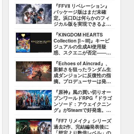
好評も、後半の“ボス再戦続
『FFVII リベレーション』
き”には不満
パッケージ版はまだ未確
定。浜口Dは何らかのフィ
ジカル版を実現できるよう
調整中
『KINGDOM HEARTS
Collection [I～III]』キービ
ジュアルの生成AI使用疑
惑、スクエニが否定――不
自然な描写は「人為的ミ
『Echoes of Aincrad』、
ス」
新鮮さを狙ったランダム生
成ダンジョンに反復性の指
摘。プロデューサーは発売
前に採用理由を説明
『原神』風の買い切りオー
プンワールドRPG『ドラゴ
ンソード：アウェイクニン
グ』がSteamで好発進。価
格3,480円、レビュー5,000
『FF7 リメイク』シリーズ
件超で約90％好評
過去2作、完結編発表後に
「想定より数倍レベル」の