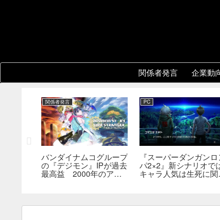
関係者発言
企業動
関係者発言
PC
バンダイナムコグループ
『スーパーダンガンロ
3』開発
の『デジモン』IPが過去
パ2×2』新シナリオで
版の実現方
最高益 2000年のアニ
キャラ人気は生死に関
関心。移
メ放送当時を上回る
なし――小高氏「誰が
術的課題
んでもヘイトメールは
らないで」