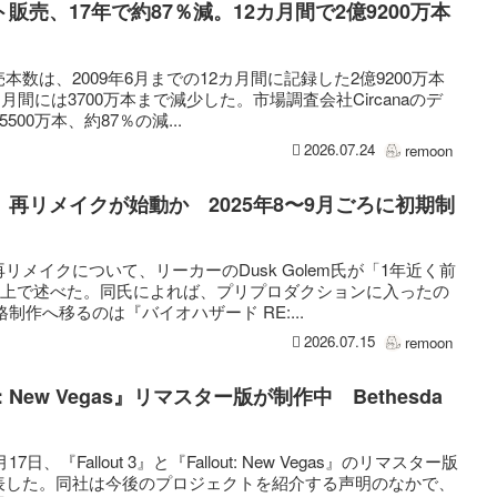
売、17年で約87％減。12カ月間で2億9200万本
数は、2009年6月までの12カ月間に記録した2億9200万本
カ月間には3700万本まで減少した。市場調査会社Circanaのデ
00万本、約87％の減...
2026.07.24
remoon
再リメイクが始動か 2025年8〜9月ごろに初期制
メイクについて、リーカーのDusk Golem氏が「1年近く前
X上で述べた。同氏によれば、プリプロダクションに入ったの
格制作へ移るのは『バイオハザード RE:...
2026.07.15
remoon
out: New Vegas』リマスター版が制作中 Bethesda
は7月17日、『Fallout 3』と『Fallout: New Vegas』のリマスター版
表した。同社は今後のプロジェクトを紹介する声明のなかで、