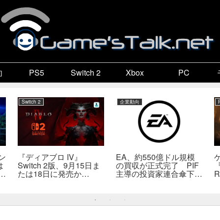
向
PS5
Switch 2
Xbox
PC
Switch 2
企業動向
ン
『ディアブロ IV』
EA、約550億ドル規模
は
Switch 2版、9月15日ま
の買収が正式完了 PIF
『
係
たは18日に発売か
主導の投資家連合傘下で
R
死
――billbil-kun氏が価
非公開企業に
送
格・販売形態も独自入手