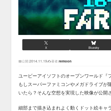
X
Bluesky
📅
2014.11.19
✍️
remoon
公開:
著者:
ユービーアイソフトのオープンワールド『
もしスーパーファミコンやメガドライブが隆
いたら？そんな空想を実現した映像が公開
細部まで描き込まれよく動くドット絵キャ