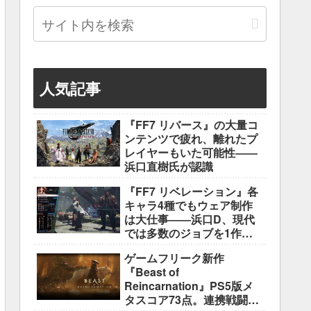
人気記事
『FF7 リバース』の大量コ
ンテンツで疲れ、離れたプ
レイヤーもいた可能性――
浜口直樹氏が認識
『FF7 リベレーション』各
キャラ4種でもウェア制作
は大仕事――浜口D、現代
では多数のジョブを1作に
盛り込むのは極めて困難と
ゲームフリーク新作
説明
『Beast of
Reincarnation』PS5版メ
タスコア73点。連携戦闘は