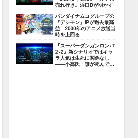
売れ行き。浜口Dが明かす
バンダイナムコグループの
『デジモン』IPが過去最高
益 2000年のアニメ放送当
時を上回る
『スーパーダンガンロンパ
2×2』新シナリオではキャ
ラ人気は生死に関係なし
――小高氏「誰が死んでも
ヘイトメールは送らない
で」