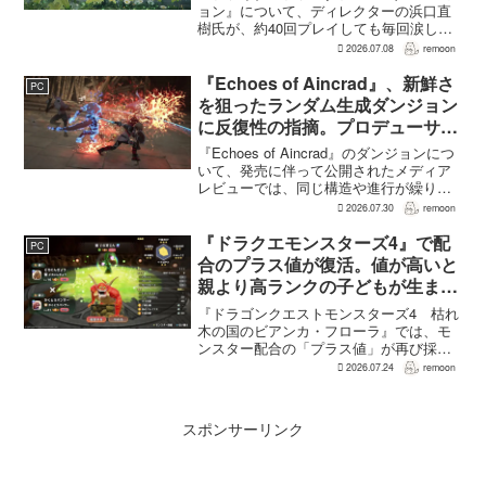
要場面に言及
ョン』について、ディレクターの浜口直
樹氏が、約40回プレイしても毎回涙した
というクラウドの重要な場面について語
2026.07.08
remoon
った。英語版クラウド役のCody Christian
氏も、「最初の2作で泣かなかった人も...
『Echoes of Aincrad』、新鮮さ
PC
を狙ったランダム生成ダンジョン
に反復性の指摘。プロデューサー
は発売前に採用理由を説明
『Echoes of Aincrad』のダンジョンにつ
いて、発売に伴って公開されたメディア
レビューでは、同じ構造や進行が繰り返
されるとの評価が出ている。発売前の7月
2026.07.30
remoon
上旬に行われた週刊ファミ通の対談で
は、ゲーム総合プロデューサーの二見鷹
『ドラクエモンスターズ4』で配
PC
介氏が...
合のプラス値が復活。値が高いと
親より高ランクの子どもが生まれ
ることも
『ドラゴンクエストモンスターズ4 枯れ
木の国のビアンカ・フローラ』では、モ
ンスター配合の「プラス値」が再び採用
される。配合を繰り返すことで数値が増
2026.07.24
remoon
え、大きいほどモンスターのパラメータ
が高くなる補正がかかる。前作『ドラゴ
ンクエストモンスターズ...
スポンサーリンク