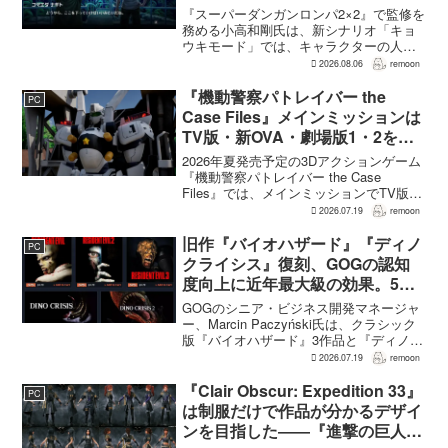
でもヘイトメールは送らないで」
『スーパーダンガンロンパ2×2』で監修を
務める小高和剛氏は、新シナリオ「キョ
ウキモード」では、キャラクターの人気
にかかわらず退場させるとRPG Siteのイ
2026.08.06
remoon
ンタビューで語った。事件や出来事が原
作と変わることで、これまで見られなか
『機動警察パトレイバー the
PC
った一面がよ...
Case Files』メインミッションは
TV版・新OVA・劇場版1・2をカ
バー。零式とヘルハウンドを動か
2026年夏発売予定の3Dアクションゲーム
すため“アナザーサイドミッショ
『機動警察パトレイバー the Case
Files』では、メインミッションでTV版、
ン”を実装
新OVA、劇場版第1作・第2作の範囲をカ
2026.07.19
remoon
バーする。これは、本作のプロデューサ
ーを務めるグッドスマイルカンパニー
旧作『バイオハザード』『ディノ
PC
の...
クライシス』復刻、GOGの認知
度向上に近年最大級の効果。5作
品は90％超の肯定的評価
GOGのシニア・ビジネス開発マネージャ
ー、Marcin Paczyński氏は、クラシック
版『バイオハザード』3作品と『ディノク
ライシス』2作品の復刻が、近年のGOG
2026.07.19
remoon
において、ほかのほとんどのリリース以
上に認知度向上へ貢献したと語った。現
『Clair Obscur: Expedition 33』
PC
在...
は制服だけで作品が分かるデザイ
ンを目指した――『進撃の巨人』