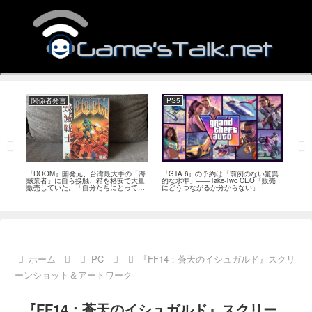
関係者発言
PS5
関
フィー
『DOOM』開発元、台湾最大手の「海
『GTA 6』の予約は「前例のない驚異
『オ
イド
賊業者」に自ら接触、箱を格安で大量
的な水準」――Take-Two CEO「販売
は「
ブレ
販売していた。「自分たちにとっては
にどうつながるか分からない」
長、
流通だった」
い」
ホーム
PC
『FF14：蒼天のイシュガルド』スクリ
ーンショット＆アートワーク
『FF14：蒼天のイシュガルド』スクリー