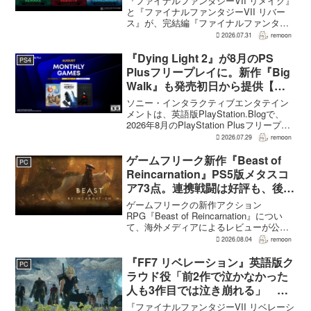
『ファイナルファンタジーVII リメイク』
と『ファイナルファンタジーVII リバー
ス』が、完結編『ファイナルファンタジ
ーVII リベレーション』の発表後、「我々
2026.07.31
remoon
の想定よりも、数倍レベル」で売れてい
ると、シリーズディレクターの浜口直樹
『Dying Light 2』が8月のPS
PS4
氏がAU...
Plusフリープレイに。新作『Big
Walk』も発売初日から提供【海
外発表】
ソニー・インタラクティブエンタテイン
メントは、英語版PlayStation.Blogで、
2026年8月のPlayStation Plusフリープレ
イとして『Dying Light 2 Stay Human:
2026.07.29
remoon
Reloaded Edition...
ゲームフリーク新作『Beast of
PC
Reincarnation』PS5版メタスコ
ア73点。連携戦闘は好評も、後半
の“ボス再戦続き”には不満
ゲームフリークの新作アクション
RPG『Beast of Reincarnation』につい
て、海外メディアによるレビューが公開
された。PS5版のメタスコアは73。採点
2026.08.04
remoon
された49件のうち25件が好評、24件が賛
否両論で、不評に分類されたレビュ...
『FF7 リベレーション』英語版ク
PC
ラウド役「前2作で泣かなかった
人も3作目では泣き崩れる」 浜
口Dも約40回泣いたクラウドの重
『ファイナルファンタジーVII リベレーシ