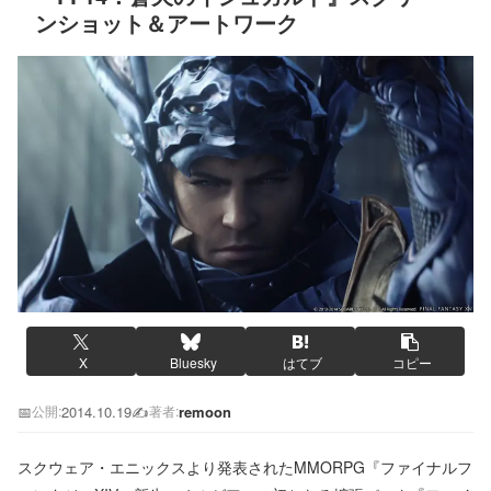
ンショット＆アートワーク
X
Bluesky
はてブ
コピー
📅
2014.10.19
✍️
remoon
公開:
著者:
スクウェア・エニックスより発表されたMMORPG『ファイナルフ