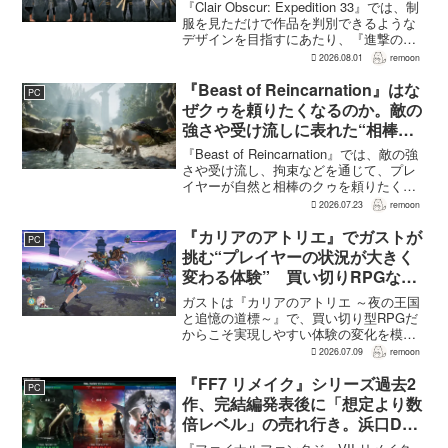
の制服と『BLEACH』のキャラ
『Clair Obscur: Expedition 33』では、制
造形が影響
服を見ただけで作品を判別できるような
デザインを目指すにあたり、『進撃の巨
人』を参考にしたという。あわせて、キ
2026.08.01
remoon
ャラクター造形は『BLEACH』のシンプ
ルで印象に残るデザインから...
『Beast of Reincarnation』はな
PC
ぜクゥを頼りたくなるのか。敵の
強さや受け流しに表れた“相棒と
の共闘”設計
『Beast of Reincarnation』では、敵の強
さや受け流し、拘束などを通じて、プレ
イヤーが自然と相棒のクゥを頼りたくな
る戦闘が設計されている。そうした設計
2026.07.23
remoon
意図について、本作でディレクター兼シ
ナリオライターを務めるゲームフリー
『カリアのアトリエ』でガストが
PC
ク...
挑む“プレイヤーの状況が大きく
変わる体験” 買い切りRPGなら
ではの変化とは
ガストは『カリアのアトリエ ～夜の王国
と追憶の道標～』で、買い切り型RPGだ
からこそ実現しやすい体験の変化を模索
している。大型の運営型ゲームが継続的
2026.07.09
remoon
に新キャラクターを投入できる時代のな
かで、同社はキャラクターやビジュアル
『FF7 リメイク』シリーズ過去2
PC
の魅力だけでなく、ゲ...
作、完結編発表後に「想定より数
倍レベル」の売れ行き。浜口Dが
明かす