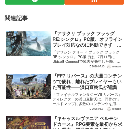
関連記事
『アサクリ ブラック フラッグ
PC
RE:シンクロ』PC版、オフライン
プレイ対応なのに起動できず
Ubisoft Connect障害時に報告相
『アサシン クリード ブラック フラッグ
次ぐ
RE:シンクロ』PC版では、7月11日に
Ubisoft Connectで障害が発生した際、ゲ
ームを起動できないとの報告が相次い
2026.07.13
remoon
だ。オフライン起動を選んでもプレイで
きなかったという投稿もあり、影響は
『FF7 リバース』の大量コンテン
PC
全...
ツで疲れ、離れたプレイヤーもい
た可能性――浜口直樹氏が認識
『ファイナルファンタジーVII リバース』
ディレクターの浜口直樹氏は、同作のワ
ールドマップに多数のコンテンツを用意
したことで、一部のプレイヤーが疲れを
2026.08.01
remoon
感じたり、ゲームから離れたりした可能
性があるとの認識を示した。
『キャッスルヴァニア ベルモン
PC
GamesRadar+のイン...
ドカース』RPG要素を最初から求