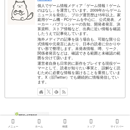
個人でゲーム情報メディア「ゲーム情報！ゲーム
のはなし」を運営しています。2009年からゲーム
ニュースを発信し、ブログ運営歴は15年以上。家
庭用ゲーム機・PCゲームを中心に、公式発表、メ
ーカー・パブリッシャーの告知、開発者発言、決
算資料、ストア情報など、出典に近い情報を確認
したうえで記事化しています。
海外メディアの記事を扱う場合も、可能な限り公
式情報や元発言にあたり、日本の読者に分かりや
すい形で整理します。未発表情報、噂、リーク、
関係者発言などは、確認できる範囲と未確認の範
囲を分けて扱います。
運営者自身も日常的に新作をプレイする現役ゲー
マーとして、読者が知りたい事実と、誤解なく読
むために必要な情報を届けることを重視していま
す。X（旧Twitter）でも継続的に情報発信してい
ます。
メニュー
ホーム
検索
トップ
サイドバー
置くだけでデュアルショック4の充電ができる