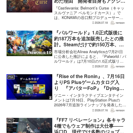
めた理由 開発者自身もアクショ
ンのつらさを実感
『Castlevania: Belmont’s Curse（キャッ
スルヴァニア ベルモンドカース）』で
は、KONAMIの谷口勲プロデューサー
が、レベルアップを含むRPG的システム
2026.07.18
remoon
を開発当初から入れるよう求めていた。
何度も挑戦すれば先へ進める...
『パルワールド』1.0正式版後に
PC
約187万本を追加販売したとの推
計。Steamだけで約150万本、累
計3050万本規模
市場分析会社Alinea Analyticsが7月21日
に公表した推計によると、『Palworld / パ
ルワールド』は7月10日の1.0正式版リリ
ース後、Steamで約150万本、PS5で約30
2026.07.22
remoon
万本、Xboxで7万本弱を追加販売した。
各プ...
『Rise of the Ronin』、7月16日
PS4
よりPS Plusゲームカタログ入
り 『アバターFoP』『Dying
Light』なども順次配信
ソニー・インタラクティブエンタテイン
メントは7月16日、PlayStation Plusの
2026年7月追加ラインナップを発表した。
幕末の日本を舞台とするTeam NINJAのオ
2026.07.16
remoon
ープンワールドアクションRPG『Rise of
the Ron...
『FF7 リベレーション』各キャラ
PC
4種でもウェア制作は大仕事――
浜口D、現代では多数のジョブを