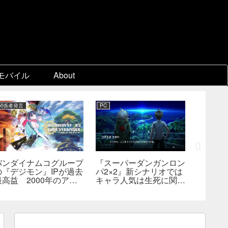
モバイル
About
関係者発言
PC
Switch 2
バンダイナムコグループ
『スーパーダンガンロン
『ディア
の『デジモン』IPが過去
パ2×2』新シナリオでは
Switc
最高益 2000年のアニ
キャラ人気は生死に関係
たは18
メ放送当時を上回る
なし――小高氏「誰が死
――bill
んでもヘイトメールは送
格・販
らないで」