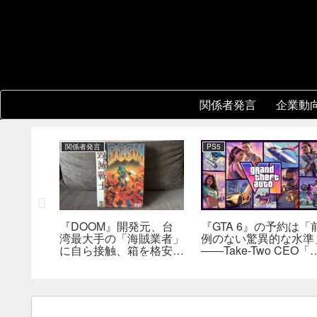
関係者発言
企業動
関係者発言
PS5
2』
『DOOM』開発元、台
『GTA 6』の予約は「
フィールド
湾最大手の「海賊業者」
例のない驚異的な水準
合わせた
に自ら接触、箱を格安で
――Take-Two CEO「
えが不要
大量販売していた。「自
売にどうつながるか分
持ブレイ
分たちにとっては流通だ
らない」
った」