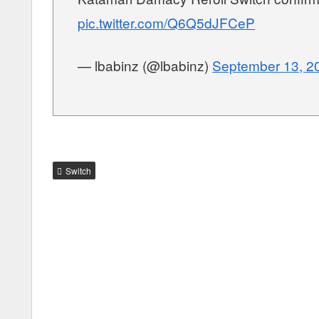
pic.twitter.com/Q6Q5dJFCeP
— lbabinz (@lbabinz)
September 13, 2
Switch