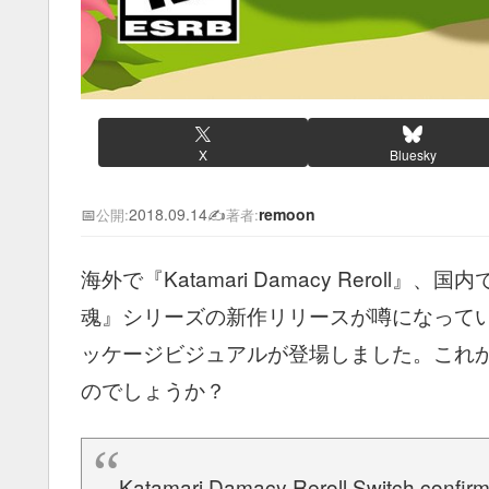
X
Bluesky
📅
2018.09.14
✍️
remoon
公開:
著者:
海外で『Katamari Damacy Rero
魂』シリーズの新作リリースが噂になっていますが、
ッケージビジュアルが登場しました。これから放送
のでしょうか？
Katamari Damacy Reroll Switch confirme