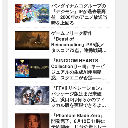
盛り込むのは極めて困難と
バンダイナムコグループの
説明
『デジモン』IPが過去最高
益 2000年のアニメ放送当
時を上回る
ゲームフリーク新作
『Beast of
Reincarnation』PS5版メ
タスコア73点。連携戦闘は
好評も、後半の“ボス再戦続
『KINGDOM HEARTS
き”には不満
Collection [I～III]』キービ
ジュアルの生成AI使用疑
惑、スクエニが否定――不
自然な描写は「人為的ミ
『FFVII リベレーション』
ス」
パッケージ版はまだ未確
定。浜口Dは何らかのフィ
ジカル版を実現できるよう
調整中
『Phantom Blade Zero』
開発完了。8月12日11時に
予約開始、11分の新トレー