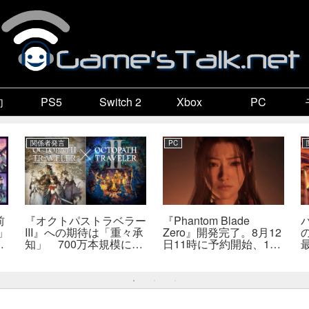
向
PS5
Switch 2
Xbox
PC
関係者発言
PC
前
『オクトパストラベラー
『Phantom Blade
」
III』への期待は「重々承
Zero』開発完了。8月12
販
知」 700万本規模に成
日11時に予約開始、11
か
長、「やるとしたらとこ
分の新トレーラーも公開
とんやりたい」と浅野智
へ
也氏