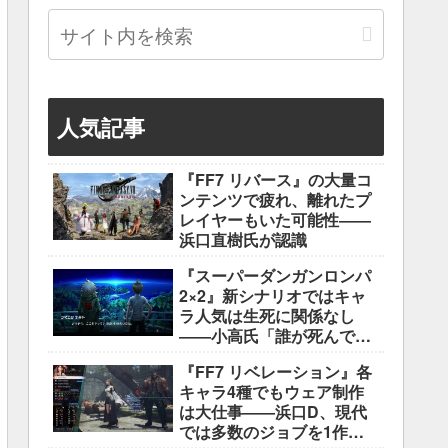
人気記事
『FF7 リバース』の大量コ
ンテンツで疲れ、離れたプ
レイヤーもいた可能性――
浜口直樹氏が認識
『スーパーダンガンロンパ
2×2』新シナリオではキャ
ラ人気は生死に関係なし
――小高氏「誰が死んでも
ヘイトメールは送らない
『FF7 リベレーション』各
で」
キャラ4種でもウェア制作
は大仕事――浜口D、現代
では多数のジョブを1作に