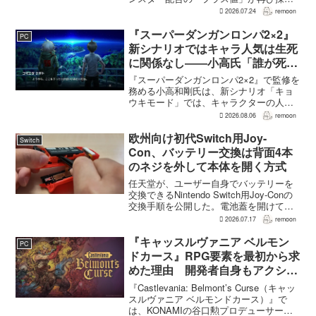
される。配合を繰り返すことで数値が増
2026.07.24
remoon
え、大きいほどモンスターのパラメータ
が高くなる補正がかかる。前作『ドラゴ
『スーパーダンガンロンパ2×2』
PC
ンクエストモンスターズ...
新シナリオではキャラ人気は生死
に関係なし――小高氏「誰が死ん
でもヘイトメールは送らないで」
『スーパーダンガンロンパ2×2』で監修を
務める小高和剛氏は、新シナリオ「キョ
ウキモード」では、キャラクターの人気
にかかわらず退場させるとRPG Siteのイ
2026.08.06
remoon
ンタビューで語った。事件や出来事が原
作と変わることで、これまで見られなか
欧州向け初代Switch用Joy-
Switch
った一面がよ...
Con、バッテリー交換は背面4本
のネジを外して本体を開く方式
任天堂が、ユーザー自身でバッテリーを
交換できるNintendo Switch用Joy-Conの
交換手順を公開した。電池蓋を開けて入
れ替える方式ではなく、背面のネジ4本を
2026.07.17
remoon
外して本体を開き、内部のバッテリーと
ケーブルを取り外す必要がある。この
『キャッスルヴァニア ベルモン
PC
改...
ドカース』RPG要素を最初から求
めた理由 開発者自身もアクショ
ンのつらさを実感
『Castlevania: Belmont’s Curse（キャッ
スルヴァニア ベルモンドカース）』で
は、KONAMIの谷口勲プロデューサー