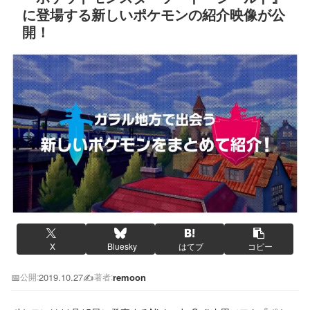
に登場する新しいポケモンの紹介映像が公
開！
X
Bluesky
はてブ
コピー
📅
2019.10.27
✍️
remoon
公開:
著者: