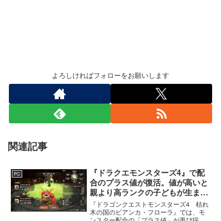
よろしければフォローをお願いします
関連記事
『ドラクエモンスターズ4』で配
PC
合のプラス値が復活。値が高いと
親より高ランクの子どもが生まれ
ることも
『ドラゴンクエストモンスターズ4 枯れ
木の国のビアンカ・フローラ』では、モ
ンスター配合の「プラス値」が再び採用