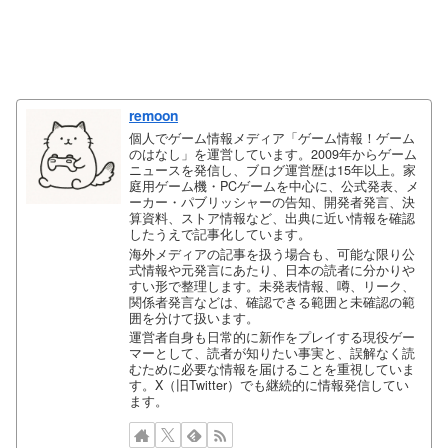
remoon
個人でゲーム情報メディア「ゲーム情報！ゲーム
のはなし」を運営しています。2009年からゲーム
ニュースを発信し、ブログ運営歴は15年以上。家
庭用ゲーム機・PCゲームを中心に、公式発表、メ
ーカー・パブリッシャーの告知、開発者発言、決
算資料、ストア情報など、出典に近い情報を確認
したうえで記事化しています。
海外メディアの記事を扱う場合も、可能な限り公
式情報や元発言にあたり、日本の読者に分かりや
すい形で整理します。未発表情報、噂、リーク、
関係者発言などは、確認できる範囲と未確認の範
囲を分けて扱います。
運営者自身も日常的に新作をプレイする現役ゲー
マーとして、読者が知りたい事実と、誤解なく読
むために必要な情報を届けることを重視していま
す。X（旧Twitter）でも継続的に情報発信してい
ます。