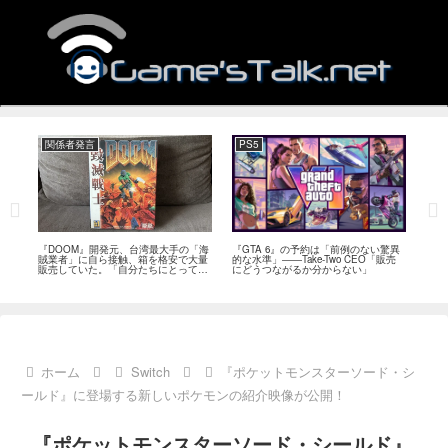
関係者発言
PS5
関
フィー
『DOOM』開発元、台湾最大手の「海
『GTA 6』の予約は「前例のない驚異
『オ
イド
賊業者」に自ら接触、箱を格安で大量
的な水準」――Take-Two CEO「販売
は「
ブレ
販売していた。「自分たちにとっては
にどうつながるか分からない」
長、
流通だった」
い」
ホーム
Switch
『ポケットモンスターソード・シ
ールド』に登場する新しいポケモンの紹介映像が公開！
『ポケットモンスターソード・シールド』