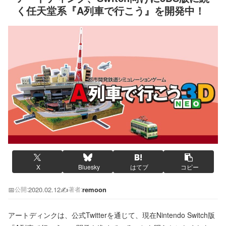
く任天堂系『A列車で行こう』を開発中！
X
Bluesky
はてブ
コピー
📅
2020.02.12
✍️
remoon
公開:
著者:
アートディンクは、公式Twitterを通じて、現在Nintendo Switch版