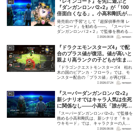
何度も挑戦すれば先へ進める...
『レインコード』を先に遊ぶと
PC
『ダンガンロンパ2×2』が「100
倍面白くなる」。小高和剛氏がプ
レイをおすすめ
発売前の“予習”として『超探偵事件簿 レ
インコード』を勧める――。『スーパー
ダンガンロンパ２×２』で監修を務める小
高和剛氏が、そんなメッセージをファン
2026.08.08
remoon
に向けて送った。Noisy Pixelのインタビ
ューでの発言で、小高氏は「先に『レイ
『ドラクエモンスターズ4』で配
PC
ンコー...
合のプラス値が復活。値が高いと
親より高ランクの子どもが生まれ
ることも
『ドラゴンクエストモンスターズ4 枯れ
木の国のビアンカ・フローラ』では、モ
ンスター配合の「プラス値」が再び採用
される。配合を繰り返すことで数値が増
2026.07.24
remoon
え、大きいほどモンスターのパラメータ
が高くなる補正がかかる。前作『ドラゴ
『スーパーダンガンロンパ2×2』
PC
ンクエストモンスターズ...
新シナリオではキャラ人気は生死
に関係なし――小高氏「誰が死ん
でもヘイトメールは送らないで」
『スーパーダンガンロンパ2×2』で監修を
務める小高和剛氏は、新シナリオ「キョ
ウキモード」では、キャラクターの人気
にかかわらず退場させるとRPG Siteのイ
2026.08.06
remoon
ンタビューで語った。事件や出来事が原
作と変わることで、これまで見られなか