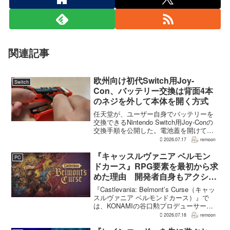
関連記事
欧州向け初代Switch用Joy-
Switch
Con、バッテリー交換は背面4本
のネジを外して本体を開く方式
任天堂が、ユーザー自身でバッテリーを
交換できるNintendo Switch用Joy-Conの
交換手順を公開した。電池蓋を開けて入
れ替える方式ではなく、背面のネジ4本を
2026.07.17
remoon
外して本体を開き、内部のバッテリーと
ケーブルを取り外す必要がある。この
『キャッスルヴァニア ベルモン
PC
改...
ドカース』RPG要素を最初から求
めた理由 開発者自身もアクショ
ンのつらさを実感
『Castlevania: Belmont’s Curse（キャッ
スルヴァニア ベルモンドカース）』で
は、KONAMIの谷口勲プロデューサー
が、レベルアップを含むRPG的システム
2026.07.18
remoon
を開発当初から入れるよう求めていた。