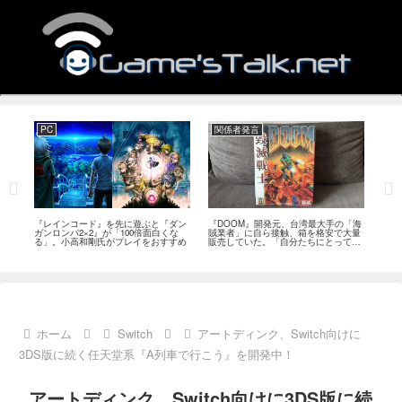
PC
関係者発言
PS
狙っ
『レインコード』を先に遊ぶと『ダン
『DOOM』開発元、台湾最大手の「海
『G
性の
ガンロンパ2×2』が「100倍面白くな
賊業者」に自ら接触、箱を格安で大量
的な
採用
る」。小高和剛氏がプレイをおすすめ
販売していた。「自分たちにとっては
にど
流通だった」
ホーム
Switch
アートディンク、Switch向けに
3DS版に続く任天堂系『A列車で行こう』を開発中！
アートディンク、Switch向けに3DS版に続