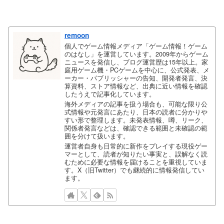
remoon
個人でゲーム情報メディア「ゲーム情報！ゲーム
のはなし」を運営しています。2009年からゲーム
ニュースを発信し、ブログ運営歴は15年以上。家
庭用ゲーム機・PCゲームを中心に、公式発表、メ
ーカー・パブリッシャーの告知、開発者発言、決
算資料、ストア情報など、出典に近い情報を確認
したうえで記事化しています。
海外メディアの記事を扱う場合も、可能な限り公
式情報や元発言にあたり、日本の読者に分かりや
すい形で整理します。未発表情報、噂、リーク、
関係者発言などは、確認できる範囲と未確認の範
囲を分けて扱います。
運営者自身も日常的に新作をプレイする現役ゲー
マーとして、読者が知りたい事実と、誤解なく読
むために必要な情報を届けることを重視していま
す。X（旧Twitter）でも継続的に情報発信してい
ます。