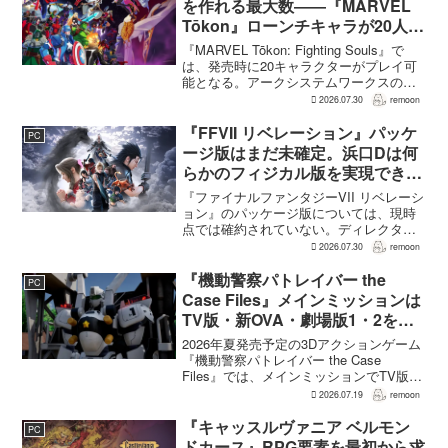
を作れる最大数――『MARVEL
Tōkon』ローンチキャラが20人に
なった理由
『MARVEL Tōkon: Fighting Souls』で
は、発売時に20キャラクターがプレイ可
能となる。アークシステムワークスの山
中丈嗣プロデューサーは、この人数につ
2026.07.30
remoon
いて、予算とスケジュールを考慮した結
果だと説明。そのうえで、同社らし...
『FFVII リベレーション』パッケ
PC
ージ版はまだ未確定。浜口Dは何
らかのフィジカル版を実現できる
よう調整中
『ファイナルファンタジーVII リベレーシ
ョン』のパッケージ版については、現時
点では確約されていない。ディレクター
の浜口直樹氏によると、具体的な商品ラ
2026.07.30
remoon
インナップは社内で協議中で、何らかの
フィジカル版を実現できるよう調整を進
『機動警察パトレイバー the
PC
めているという。G...
Case Files』メインミッションは
TV版・新OVA・劇場版1・2をカ
バー。零式とヘルハウンドを動か
2026年夏発売予定の3Dアクションゲーム
すため“アナザーサイドミッショ
『機動警察パトレイバー the Case
Files』では、メインミッションでTV版、
ン”を実装
新OVA、劇場版第1作・第2作の範囲をカ
2026.07.19
remoon
バーする。これは、本作のプロデューサ
ーを務めるグッドスマイルカンパニー
『キャッスルヴァニア ベルモン
PC
の...
ドカース』RPG要素を最初から求