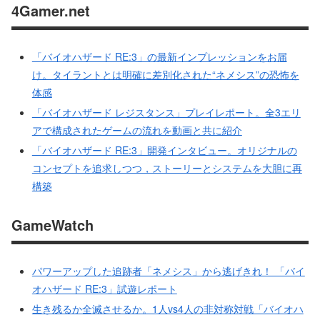
4Gamer.net
「バイオハザード RE:3」の最新インプレッションをお届
け。タイラントとは明確に差別化された“ネメシス”の恐怖を
体感
「バイオハザード レジスタンス」プレイレポート。全3エリ
アで構成されたゲームの流れを動画と共に紹介
「バイオハザード RE:3」開発インタビュー。オリジナルの
コンセプトを追求しつつ，ストーリーとシステムを大胆に再
構築
GameWatch
パワーアップした追跡者「ネメシス」から逃げきれ！ 「バイ
オハザード RE:3」試遊レポート
生き残るか全滅させるか。1人vs4人の非対称対戦「バイオハ