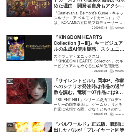
めた理由 開発者自身もアクショ
ンのつらさを実感
『Castlevania: Belmont’s Curse（キャッ
スルヴァニア ベルモンドカース）』で
は、KONAMIの谷口勲プロデューサー
が、レベルアップを含むRPG的システム
2026.07.18
remoon
を開発当初から入れるよう求めていた。
何度も挑戦すれば先へ進める...
『KINGDOM HEARTS
PC
Collection [I～III]』キービジュア
ルの生成AI使用疑惑、スクエニが
否定――不自然な描写は「人為的
スクウェア・エニックスは、
ミス」
『KINGDOM HEARTS Collection 』のキ
ービジュアルをめぐる生成AI使用疑惑に
ついて、問題となったアセットは開発チ
2026.08.03
remoon
ームが生成AIを使わず制作したもので、
不自然な箇所は「人為的ミス」によるも
『サイレントヒルf』岡本P、作家
PC
のだと...
へのシナリオ発注時は作品の過半
数を読む。竜騎士07作品には9割
以上目を通す
『SILENT HILL』シリーズ統括プロデュ
ーサーの岡本基氏は、ゲームシナリオを
作家に依頼する際、少なくともその作家
の作品の過半数に目を通すという。作家
2026.07.23
remoon
への敬意に加え、得意・不得意を把握し
たうえで物語を任せるためだ。電ファミ
『パルワールド』正式版、戦闘に
PC
ニコゲーマーが...
出したパルが「プレイヤーと同等