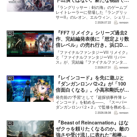
要な役割を担う
『ラングリッサー：剣の海』のゲームプ
レイトレーラーに登場した『ラングリッ
サーII』のレオン、エルウィン、シェリー
は、単なるファンサービスやゲスト出演
2026.07.22
remoon
にとどまらず、新たな物語で重要な役割
を担う。ファミ通のメールインタビュー
『FF7 リメイク』シリーズ過去2
PC
で本作のプロデューサ...
作、完結編発表後に「想定より数
倍レベル」の売れ行き。浜口Dが
明かす
『ファイナルファンタジーVII リメイク』
と『ファイナルファンタジーVII リバー
ス』が、完結編『ファイナルファンタジ
ーVII リベレーション』の発表後、「我々
2026.07.31
remoon
の想定よりも、数倍レベル」で売れてい
ると、シリーズディレクターの浜口直樹
『レインコード』を先に遊ぶと
PC
氏がAU...
『ダンガンロンパ2×2』が「100
倍面白くなる」。小高和剛氏がプ
レイをおすすめ
発売前の“予習”として『超探偵事件簿 レ
インコード』を勧める――。『スーパー
ダンガンロンパ２×２』で監修を務める小
高和剛氏が、そんなメッセージをファン
2026.08.08
remoon
に向けて送った。Noisy Pixelのインタビ
ューでの発言で、小高氏は「先に『レイ
『Beast of Reincarnation』はな
PC
ンコー...
ぜクゥを頼りたくなるのか。敵の
強さや受け流しに表れた“相棒と