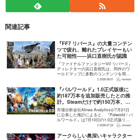
関連記事
『FF7 リバース』の大量コンテン
PC
ツで疲れ、離れたプレイヤーもい
た可能性――浜口直樹氏が認識
『ファイナルファンタジーVII リバース』
ディレクターの浜口直樹氏は、同作のワ
ールドマップに多数のコンテンツを用意
したことで、一部のプレイヤーが疲れを
2026.08.01
remoon
感じたり、ゲームから離れたりした可能
性があるとの認識を示した。
『パルワールド』1.0正式版後に
PC
GamesRadar+のイン...
約187万本を追加販売したとの推
計。Steamだけで約150万本、累
計3050万本規模
市場分析会社Alinea Analyticsが7月21日
に公表した推計によると、『Palworld / パ
ルワールド』は7月10日の1.0正式版リリ
ース後、Steamで約150万本、PS5で約30
2026.07.22
remoon
万本、Xboxで7万本弱を追加販売した。
各プ...
アークらしい奥深いキャラクター
PC