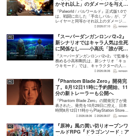
かそれ以上」のダメージを与えら
れるように
『Palworld / パルワールド』正式版1.0で
は、戦闘に出した「手出しパル」が、プ
レイヤーと同等かそれ以上のダメージを
敵に与えられるようになった。ほぼすべ
2026.07.10
remoon
てのアクティブスキルを対象に、威力や
挙動、クールダウン時間、使いやすさが
『スーパーダンガンロンパ2×2』
PC
見直され...
新シナリオではキャラ人気は生死
に関係なし――小高氏「誰が死ん
でもヘイトメールは送らないで」
『スーパーダンガンロンパ2×2』で監修を
務める小高和剛氏は、新シナリオ「キョ
ウキモード」では、キャラクターの人気
にかかわらず退場させるとRPG Siteのイ
2026.08.06
remoon
ンタビューで語った。事件や出来事が原
作と変わることで、これまで見られなか
『Phantom Blade Zero』開発完
PC
った一面がよ...
了。8月12日11時に予約開始、11
分の新トレーラーも公開へ
『Phantom Blade Zero』の開発完了が発
表された。発売を10月29日に控え、日本
時間8月12日11時からPlayStation Store、
Steam、Epic Games Storeで予約受付が
2026.08.06
2026.08.07
remoon
始まる。同時に公開される新トレ...
『原神』風の買い切りオープンワ
PC
ールドRPG『ドラゴンソード：ア