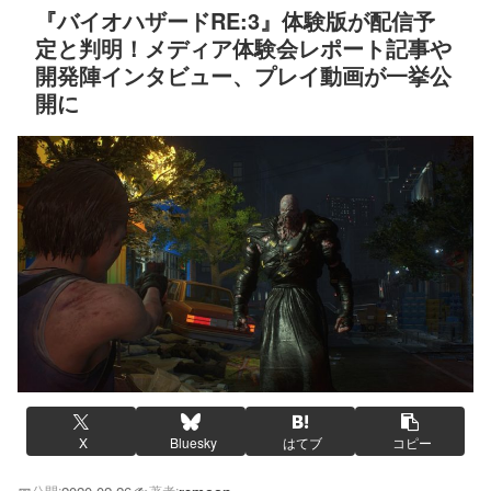
『バイオハザードRE:3』体験版が配信予
定と判明！メディア体験会レポート記事や
開発陣インタビュー、プレイ動画が一挙公
開に
X
Bluesky
はてブ
コピー