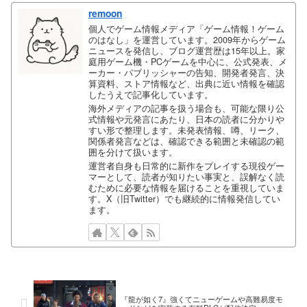
remoon
個人でゲーム情報メディア「ゲーム情報！ゲーム
のはなし」を運営しています。2009年からゲーム
ニュースを発信し、ブログ運営歴は15年以上。家
庭用ゲーム機・PCゲームを中心に、公式発表、メ
ーカー・パブリッシャーの告知、開発者発言、決
算資料、ストア情報など、出典に近い情報を確認
したうえで記事化しています。
海外メディアの記事を扱う場合も、可能な限り公
式情報や元発言にあたり、日本の読者に分かりや
すい形で整理します。未発表情報、噂、リーク、
関係者発言などは、確認できる範囲と未確認の範
囲を分けて扱います。
運営者自身も日常的に新作をプレイする現役ゲー
マーとして、読者が知りたい事実と、誤解なく読
むために必要な情報を届けることを重視していま
す。X（旧Twitter）でも継続的に情報発信してい
ます。
『龍が如く7』強くてニューゲームや高難易度モ