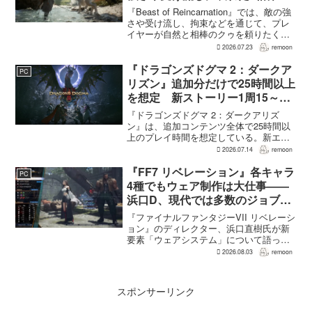
の共闘”設計
『Beast of Reincarnation』では、敵の強
さや受け流し、拘束などを通じて、プレ
イヤーが自然と相棒のクゥを頼りたくな
る戦闘が設計されている。そうした設計
2026.07.23
remoon
意図について、本作でディレクター兼シ
ナリオライターを務めるゲームフリー
『ドラゴンズドグマ 2：ダークア
PC
ク...
リズン』追加分だけで25時間以上
を想定 新ストーリー1周15～20
時間、12種ダンジョンは各30分
『ドラゴンズドグマ 2：ダークアリズ
～1時間
ン』は、追加コンテンツ全体で25時間以
上のプレイ時間を想定している。新エリ
ア「ノルガン」で展開されるメインシナ
2026.07.14
remoon
リオは1周15～20時間、本編フィールドに
追加される12種類のユニークダンジョン
『FF7 リベレーション』各キャラ
PC
「忘れられた試...
4種でもウェア制作は大仕事――
浜口D、現代では多数のジョブを
1作に盛り込むのは極めて困難と
『ファイナルファンタジーVII リベレーシ
説明
ョン』のディレクター、浜口直樹氏が新
要素「ウェアシステム」について語っ
た。本作では8人のパーティキャラクター
2026.08.03
remoon
それぞれに4種類のウェアが用意される
が、キャラクター数が多いため、作業量
はかなりのものにな...
スポンサーリンク