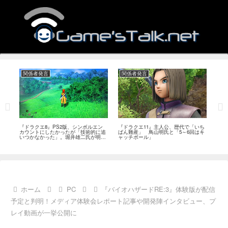
関係者発言
関係者発言
関
作、
『ドラクエ8』PS2版、シンボルエン
『ドラクエ11』主人公、歴代で「いち
『ド
ベ
カウントにしたかったが「技術的に追
ばん難産」 鳥山明氏と「5～6回はキ
プか
いつかなかった」。堀井雄二氏が明か
ャッチボール」
に挑
す
ホーム
PC
『バイオハザードRE:3』体験版が配信
予定と判明！メディア体験会レポート記事や開発陣インタビュー、プ
レイ動画が一挙公開に