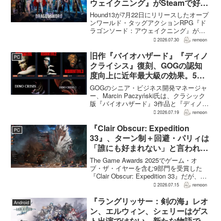
ウェイクニング』がSteamで好発
進。価格3,480円、レビュー5,000
Hound13が7月22日にリリースしたオープ
件超で約90％好評
ンワールド・タッグアクションRPG『ド
ラゴンソード：アウェイクニング』が、
Steamで好調なスタートを切った。7月30
2026.07.30
remoon
日の確認時点で、全言語・全購入形態の
ユーザーレビューは5,710件に達し、う...
旧作『バイオハザード』『ディノ
PC
クライシス』復刻、GOGの認知
度向上に近年最大級の効果。5作
品は90％超の肯定的評価
GOGのシニア・ビジネス開発マネージャ
ー、Marcin Paczyński氏は、クラシック
版『バイオハザード』3作品と『ディノク
ライシス』2作品の復刻が、近年のGOG
2026.07.19
remoon
において、ほかのほとんどのリリース以
上に認知度向上へ貢献したと語った。現
『Clair Obscur: Expedition
PC
在...
33』、ターン制＋回避・パリィは
「誰にも好まれない」と言われて
いた 開発陣は実際に遊んだ面白
The Game Awards 2025でゲーム・オ
さを優先
ブ・ザ・イヤーを含む9部門を受賞した
『Clair Obscur: Expedition 33』だが、タ
ーン制バトルに回避やパリィを組み合わ
2026.07.15
remoon
せる設計は、発売前に「誰にも好まれな
い」と何度も言...
『ラングリッサー：剣の海』レオ
Android
ン、エルウィン、シェリーはゲス
ト出演ではない。新たな物語で重