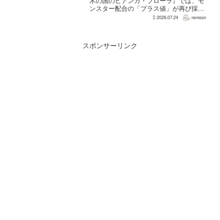
木の国のビアンカ・フローラ』では、モ
ンスター配合の「プラス値」が再び採用
される。配合を繰り返すことで数値が増
2026.07.24
remoon
え、大きいほどモンスターのパラメータ
が高くなる補正がかかる。前作『ドラゴ
ンクエストモンスターズ...
スポンサーリンク