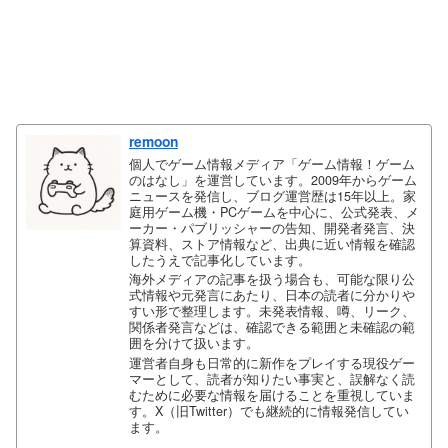
remoon
個人でゲーム情報メディア「ゲーム情報！ゲーム
のはなし」を運営しています。2009年からゲーム
ニュースを発信し、ブログ運営歴は15年以上。家
庭用ゲーム機・PCゲームを中心に、公式発表、メ
ーカー・パブリッシャーの告知、開発者発言、決
算資料、ストア情報など、出典に近い情報を確認
したうえで記事化しています。
海外メディアの記事を扱う場合も、可能な限り公
式情報や元発言にあたり、日本の読者に分かりや
すい形で整理します。未発表情報、噂、リーク、
関係者発言などは、確認できる範囲と未確認の範
囲を分けて扱います。
運営者自身も日常的に新作をプレイする現役ゲー
マーとして、読者が知りたい事実と、誤解なく読
むために必要な情報を届けることを重視していま
す。X（旧Twitter）でも継続的に情報発信してい
ます。