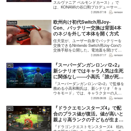
スルヴァニア ベルモンドカース）』で
は、KONAMIの谷口勲プロデューサー
が、レベルアップを含むRPG的システム
2026.07.18
remoon
を開発当初から入れるよう求めていた。
何度も挑戦すれば先へ進める...
欧州向け初代Switch用Joy-
Switch
Con、バッテリー交換は背面4本
のネジを外して本体を開く方式
任天堂が、ユーザー自身でバッテリーを
交換できるNintendo Switch用Joy-Conの
交換手順を公開した。電池蓋を開けて入
れ替える方式ではなく、背面のネジ4本を
2026.07.17
remoon
外して本体を開き、内部のバッテリーと
ケーブルを取り外す必要がある。この
『スーパーダンガンロンパ2×2』
PC
改...
新シナリオではキャラ人気は生死
に関係なし――小高氏「誰が死ん
でもヘイトメールは送らないで」
『スーパーダンガンロンパ2×2』で監修を
務める小高和剛氏は、新シナリオ「キョ
ウキモード」では、キャラクターの人気
にかかわらず退場させるとRPG Siteのイ
2026.08.06
remoon
ンタビューで語った。事件や出来事が原
作と変わることで、これまで見られなか
『ドラクエモンスターズ4』で配
PC
った一面がよ...
合のプラス値が復活。値が高いと
親より高ランクの子どもが生まれ
ることも
『ドラゴンクエストモンスターズ4 枯れ