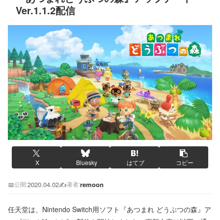
Ver.1.1.2配信
X
Bluesky
はてブ
コピー
📅
2020.04.02
✍️
remoon
公開:
著者:
任天堂は、Nintendo Switch用ソフト『あつまれ どうぶつの森』ア