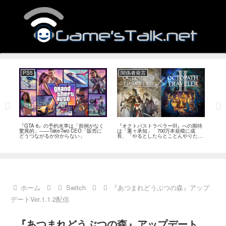
PS5
関係者発言
PC
ール
『GTA 6』の予約水準は「前例がなく
『オクトパストラベラーIII』への期待
『Ph
イク
驚異的」――Take-Two CEO「販売に
は「重々承知」 700万本規模に成
12
80
どうつながるか分からない」
長、「やるとしたらとことんやりた
ラー
評
い」と浅野智也氏
ホーム
Switch
『あつまれどうぶつの森』アップ
デートVer.1.1.2配信
『あつまれどうぶつの森』アップデート