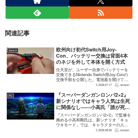
関連記事
欧州向け初代Switch用Joy-
Switch
Con、バッテリー交換は背面4本
のネジを外して本体を開く方式
任天堂が、ユーザー自身でバッテリーを
交換できるNintendo Switch用Joy-Conの
交換手順を公開した。電池蓋を開けて入
れ替える方式ではなく、背面のネジ4本を
2026.07.17
remoon
外して本体を開き、内部のバッテリーと
ケーブルを取り外す必要がある。この
『スーパーダンガンロンパ2×2』
PC
改...
新シナリオではキャラ人気は生死
に関係なし――小高氏「誰が死ん
でもヘイトメールは送らないで」
『スーパーダンガンロンパ2×2』で監修を
務める小高和剛氏は、新シナリオ「キョ
ウキモード」では、キャラクターの人気
にかかわらず退場させるとRPG Siteのイ
2026.08.06
remoon
ンタビューで語った。事件や出来事が原