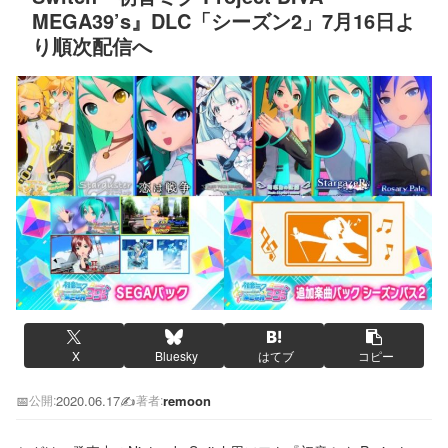
MEGA39’s』DLC「シーズン2」7月16日よ
り順次配信へ
X
Bluesky
はてブ
コピー
📅
2020.06.17
✍️
remoon
公開:
著者: