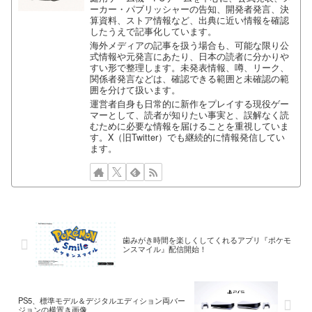
ーカー・パブリッシャーの告知、開発者発言、決
算資料、ストア情報など、出典に近い情報を確認
したうえで記事化しています。
海外メディアの記事を扱う場合も、可能な限り公
式情報や元発言にあたり、日本の読者に分かりや
すい形で整理します。未発表情報、噂、リーク、
関係者発言などは、確認できる範囲と未確認の範
囲を分けて扱います。
運営者自身も日常的に新作をプレイする現役ゲー
マーとして、読者が知りたい事実と、誤解なく読
むために必要な情報を届けることを重視していま
す。X（旧Twitter）でも継続的に情報発信してい
ます。
歯みがき時間を楽しくしてくれるアプリ『ポケモ
ンスマイル』配信開始！
PS5、標準モデル＆デジタルエディション両バー
ジョンの横置き画像