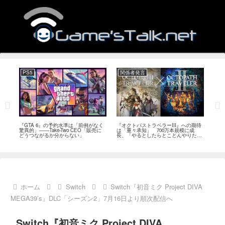
PS5
関係者発言
PC
ール
『GTA 6』の予約水準は「前例がなく
『オクトパストラベラーIII』への期待
『Ph
イク
驚異的」――Take-Two CEO「販売に
は「重々承知」 700万本規模に成
12
80
どうつながるか分からない」
長、「やるとしたらとことんやりた
ラー
評
い」と浅野智也氏
ホーム
Switch
Switch『初音ミク Project DIVA
MEGA39’s』DLC「シーズン2」7月16日より順次配信へ
Switch『初音ミク Project DIVA