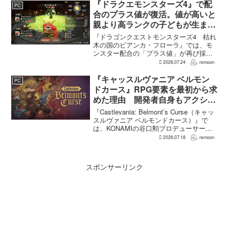
作と変わることで、これまで見られなか
『ドラクエモンスターズ4』で配
PC
った一面がよ...
合のプラス値が復活。値が高いと
親より高ランクの子どもが生まれ
ることも
『ドラゴンクエストモンスターズ4 枯れ
木の国のビアンカ・フローラ』では、モ
ンスター配合の「プラス値」が再び採用
される。配合を繰り返すことで数値が増
2026.07.24
remoon
え、大きいほどモンスターのパラメータ
が高くなる補正がかかる。前作『ドラゴ
『キャッスルヴァニア ベルモン
PC
ンクエストモンスターズ...
ドカース』RPG要素を最初から求
めた理由 開発者自身もアクショ
ンのつらさを実感
『Castlevania: Belmont’s Curse（キャッ
スルヴァニア ベルモンドカース）』で
は、KONAMIの谷口勲プロデューサー
が、レベルアップを含むRPG的システム
2026.07.18
remoon
を開発当初から入れるよう求めていた。
何度も挑戦すれば先へ進める...
スポンサーリンク