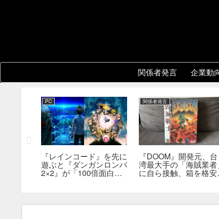
関係者発言
企業動
PC
関係者発言
『レインコード』を先に
『DOOM』開発元、台
新鮮さを狙
遊ぶと『ダンガンロンパ
湾最大手の「海賊業者
成ダンジ
2×2』が「100倍面白く
に自ら接触、箱を格安
指摘。プ
なる」。小高和剛氏がプ
大量販売していた。「
発売前に
レイをおすすめ
分たちにとっては流通
った」