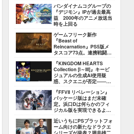
盛り込むのは極めて困難と
バンダイナムコグループの
説明
『デジモン』IPが過去最高
益 2000年のアニメ放送当
時を上回る
ゲームフリーク新作
『Beast of
Reincarnation』PS5版メ
タスコア73点。連携戦闘は
好評も、後半の“ボス再戦続
『KINGDOM HEARTS
き”には不満
Collection [I～III]』キービ
ジュアルの生成AI使用疑
惑、スクエニが否定――不
自然な描写は「人為的ミ
『FFVII リベレーション』
ス」
パッケージ版はまだ未確
定。浜口Dは何らかのフィ
ジカル版を実現できるよう
調整中
近いうちにPSプラットフォ
ーム向けの新たなドラクエ
シリーズが発表？堀井雄二