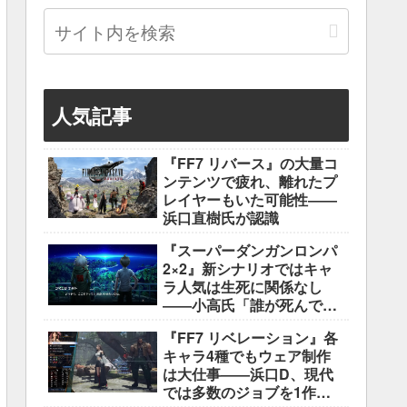
人気記事
『FF7 リバース』の大量コ
ンテンツで疲れ、離れたプ
レイヤーもいた可能性――
浜口直樹氏が認識
『スーパーダンガンロンパ
2×2』新シナリオではキャ
ラ人気は生死に関係なし
――小高氏「誰が死んでも
ヘイトメールは送らない
『FF7 リベレーション』各
で」
キャラ4種でもウェア制作
は大仕事――浜口D、現代
では多数のジョブを1作に