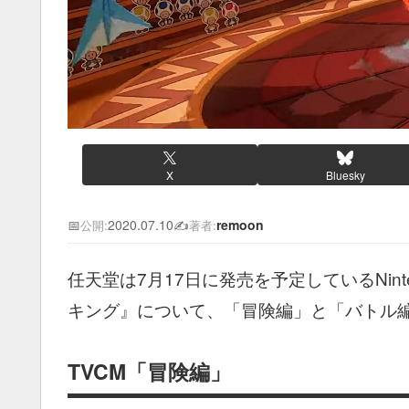
X
Bluesky
📅
2020.07.10
✍️
remoon
公開:
著者:
任天堂は7月17日に発売を予定しているNinte
キング』について、「冒険編」と「バトル編
TVCM「冒険編」