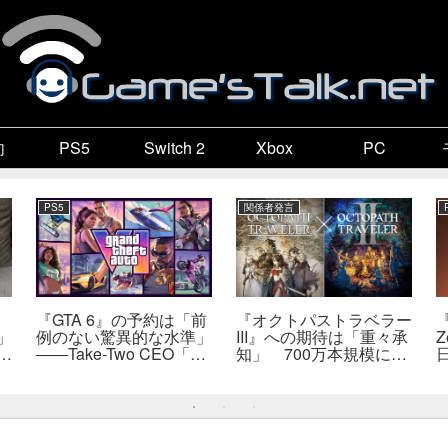
向
PS5
Switch 2
Xbox
PC
PS5
関係者発言
『GTA 6』の予約は「前
『オクトパストラベラー
『
」
例のない驚異的な水準」
III』への期待は「重々承
Z
で
――Take-Two CEO「販
知」 700万本規模に成
自
売にどうつながるか分か
長、「やるとしたらとこ
だ
らない」
とんやりたい」と浅野智
也氏