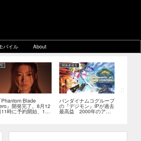
モバイル
About
PC
関係者発言
PC
Phantom Blade
バンダイナムコグループ
『スー
ero』開発完了。8月12
の『デジモン』IPが過去
パ2×2
日11時に予約開始、11
最高益 2000年のアニ
キャラ
分の新トレーラーも公開
メ放送当時を上回る
なし―
へ
んでも
らない