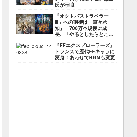
氏が示唆
『オクトパストラベラー
III』への期待は「重々承
知」 700万本規模に成
長、「やるとしたらとこと
んやりたい」と浅野智也氏
『FFエクスプローラーズ』
トランスで歴代FFキャラに
変身！あわせてBGMも変更