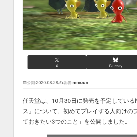
X
Bluesky
📅
2020.08.28
✍️
remoon
公開:
著者:
任天堂は、10月30日に発売を予定しているNin
ス』について、初めてプレイする人向けの
ておきたい3つのこと」を公開しました。