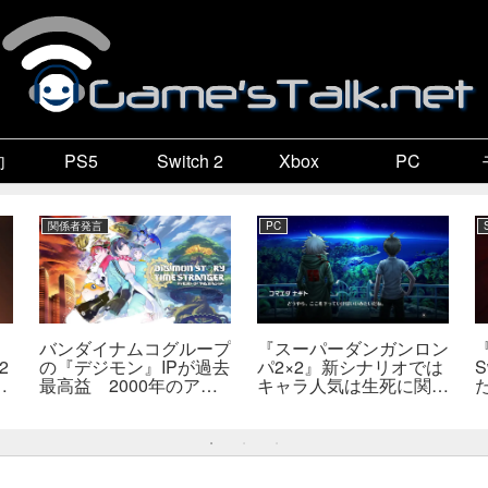
向
PS5
Switch 2
Xbox
PC
関係者発言
PC
バンダイナムコグループ
『スーパーダンガンロン
2
の『デジモン』IPが過去
パ2×2』新シナリオでは
S
最高益 2000年のアニ
キャラ人気は生死に関係
開
メ放送当時を上回る
なし――小高氏「誰が死
―
んでもヘイトメールは送
らないで」