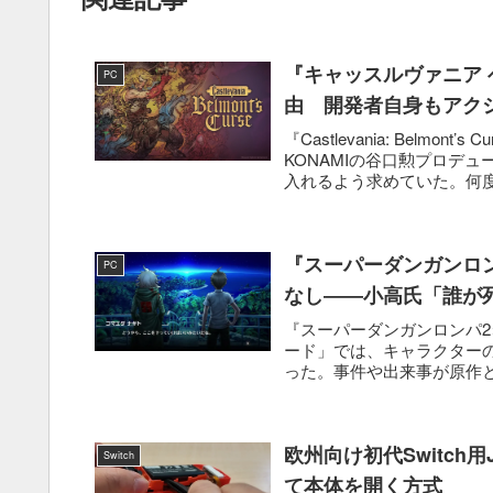
『キャッスルヴァニア 
PC
由 開発者自身もアク
『Castlevania: Belm
KONAMIの谷口勲プロデ
入れるよう求めていた。何度
『スーパーダンガンロ
PC
なし――小高氏「誰が
『スーパーダンガンロンパ2
ード」では、キャラクターの
った。事件や出来事が原作と
欧州向け初代Switch
Switch
て本体を開く方式