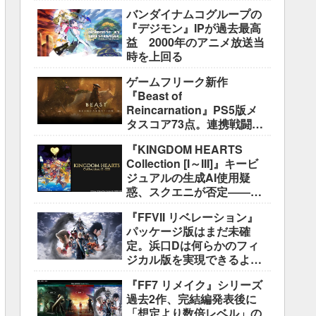
盛り込むのは極めて困難と
バンダイナムコグループの
説明
『デジモン』IPが過去最高
益 2000年のアニメ放送当
時を上回る
ゲームフリーク新作
『Beast of
Reincarnation』PS5版メ
タスコア73点。連携戦闘は
好評も、後半の“ボス再戦続
『KINGDOM HEARTS
き”には不満
Collection [I～III]』キービ
ジュアルの生成AI使用疑
惑、スクエニが否定――不
自然な描写は「人為的ミ
『FFVII リベレーション』
ス」
パッケージ版はまだ未確
定。浜口Dは何らかのフィ
ジカル版を実現できるよう
調整中
『FF7 リメイク』シリーズ
過去2作、完結編発表後に
「想定より数倍レベル」の