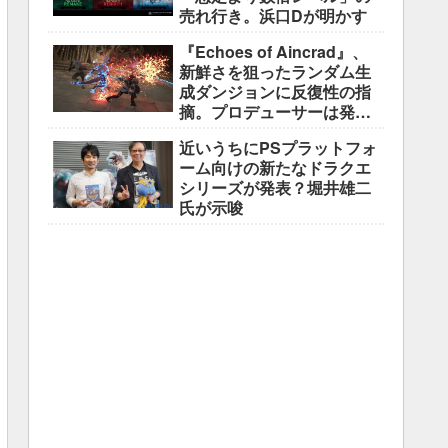
売れ行き。浜口Dが明かす
『Echoes of Aincrad』、
新鮮さを狙ったランダム生
成ダンジョンに反復性の指
摘。プロデューサーは発売
前に採用理由を説明
近いうちにPSプラットフォ
ーム向けの新たなドラクエ
シリーズが発表？堀井雄二
氏が示唆