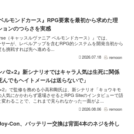
ベルモンドカース』RPG要素を最初から求めた理
ションのつらさを実感
ont’s Curse（キャッスルヴァニア ベルモンドカース）』では、
ューサーが、レベルアップを含むRPG的システムを開発当初から
も挑戦すれば先へ進める...
2026.07.18
remoon
ンパ2×2』新シナリオではキャラ人気は生死に関係
死んでもヘイトメールは送らないで」
×2』で監修を務める小高和剛氏は、新シナリオ「キョウキモ
人気にかかわらず退場させるとRPG Siteのインタビューで語
変わることで、これまで見られなかった一面がよ...
2026.08.06
remoon
用Joy-Con、バッテリー交換は背面4本のネジを外し