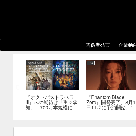
関係者発言
企業動
関係者発言
PC
レーショ
『オクトパストラベラー
『Phantom Blade
版はまだ
III』への期待は「重々承
Zero』開発完了。8月1
は何らか
知」 700万本規模に成
日11時に予約開始、11
を実現で
長、「やるとしたらとこ
分の新トレーラーも公
とんやりたい」と浅野智
へ
也氏