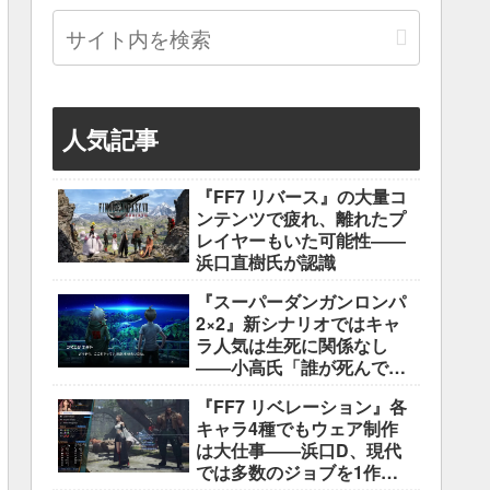
人気記事
『FF7 リバース』の大量コ
ンテンツで疲れ、離れたプ
レイヤーもいた可能性――
浜口直樹氏が認識
『スーパーダンガンロンパ
2×2』新シナリオではキャ
ラ人気は生死に関係なし
――小高氏「誰が死んでも
ヘイトメールは送らない
『FF7 リベレーション』各
で」
キャラ4種でもウェア制作
は大仕事――浜口D、現代
では多数のジョブを1作に