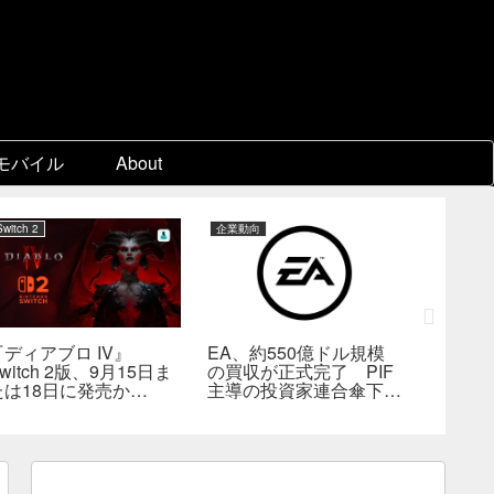
モバイル
About
Switch 2
企業動向
PC
『ディアブロ IV』
EA、約550億ドル規模
ゲーム
witch 2版、9月15日ま
の買収が正式完了 PIF
『Beast 
たは18日に発売か
主導の投資家連合傘下で
Reinca
―billbil-kun氏が価
非公開企業に
メタスコ
格・販売形態も独自入手
戦闘は
の“ボス
満