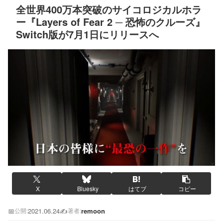
全世界400万本突破のサイコロジカルホラ
ー『Layers of Fear 2 ─ 恐怖のクルーズ』
Switch版が7月1日にリリースへ
X
Bluesky
はてブ
コピー
📅
2021.06.24
✍️
remoon
公開:
著者: