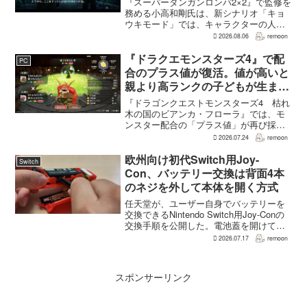
『スーパーダンガンロンパ2×2』で監修を
務める小高和剛氏は、新シナリオ「キョ
ウキモード」では、キャラクターの人気
にかかわらず退場させるとRPG Siteのイ
2026.08.06
remoon
ンタビューで語った。事件や出来事が原
作と変わることで、これまで見られなか
『ドラクエモンスターズ4』で配
PC
った一面がよ...
合のプラス値が復活。値が高いと
親より高ランクの子どもが生まれ
ることも
『ドラゴンクエストモンスターズ4 枯れ
木の国のビアンカ・フローラ』では、モ
ンスター配合の「プラス値」が再び採用
される。配合を繰り返すことで数値が増
2026.07.24
remoon
え、大きいほどモンスターのパラメータ
が高くなる補正がかかる。前作『ドラゴ
欧州向け初代Switch用Joy-
Switch
ンクエストモンスターズ...
Con、バッテリー交換は背面4本
のネジを外して本体を開く方式
任天堂が、ユーザー自身でバッテリーを
交換できるNintendo Switch用Joy-Conの
交換手順を公開した。電池蓋を開けて入
れ替える方式ではなく、背面のネジ4本を
2026.07.17
remoon
外して本体を開き、内部のバッテリーと
ケーブルを取り外す必要がある。この
改...
スポンサーリンク