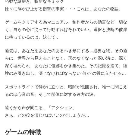
巧妙な謎解き、斬新なギミック
徐々に浮かび上がる衝撃の事実・・・これは、あなたの物語。
ゲームをクリアする為マニュアル、制作者からの助言など一切な
く、自らの心に従って行動すればそれでいい。選択と決断の彼岸
に待っているのは、決して…
過去は、あなたをあなたのあるべき形にする…必要な物。その過
去は、世界から見えることなく、形のなくなった深い溝に、深く
深く埋められ、あなたに傷跡をかき集めた。その記憶を捨て、経
験のみ引き出し、演じなければならない“何か”の役に立たせる…
スポットライトで静かに立つと、暗闇が包囲され、唯一に聞こえ
るのは心音の音、そして船体に対する遠方の波。
遠くから声が聞こる、「アクション」
さぁ、どの役を演じればいいのでしょうか…
ゲームの特徴