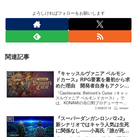
よろしければフォローをお願いします
関連記事
『キャッスルヴァニア ベルモン
PC
ドカース』RPG要素を最初から求
めた理由 開発者自身もアクショ
ンのつらさを実感
『Castlevania: Belmont’s Curse（キャッ
スルヴァニア ベルモンドカース）』で
は、KONAMIの谷口勲プロデューサー
が、レベルアップを含むRPG的システム
2026.07.18
remoon
を開発当初から入れるよう求めていた。
何度も挑戦すれば先へ進める...
『スーパーダンガンロンパ2×2』
PC
新シナリオではキャラ人気は生死
に関係なし――小高氏「誰が死ん
でもヘイトメールは送らないで」