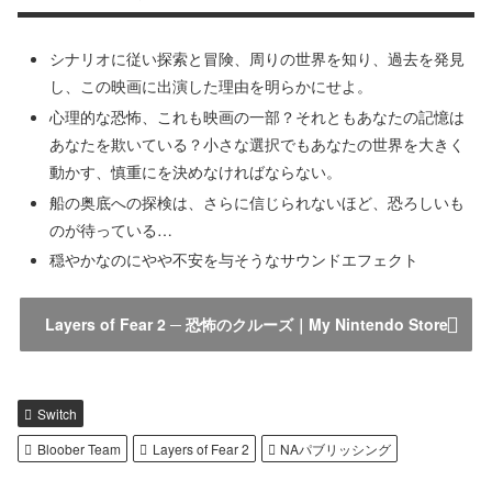
シナリオに従い探索と冒険、周りの世界を知り、過去を発見
し、この映画に出演した理由を明らかにせよ。
心理的な恐怖、これも映画の一部？それともあなたの記憶は
あなたを欺いている？小さな選択でもあなたの世界を大きく
動かす、慎重にを決めなければならない。
船の奥底への探検は、さらに信じられないほど、恐ろしいも
のが待っている…
穏やかなのにやや不安を与そうなサウンドエフェクト
Layers of Fear 2 ─ 恐怖のクルーズ｜My Nintendo Store
Switch
Bloober Team
Layers of Fear 2
NAパブリッシング