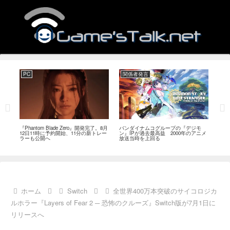
PC
関係者発言
PC
MI
『Phantom Blade Zero』開発完了。8月
バンダイナムコグループの『デジモ
『ス
。双
12日11時に予約開始、11分の新トレー
ン』IPが過去最高益 2000年のアニメ
ナリ
ラーも公開へ
放送当時を上回る
し―
ール
ホーム
Switch
全世界400万本突破のサイコロジカ
ルホラー『Layers of Fear 2 ─ 恐怖のクルーズ』Switch版が7月1日に
リリースへ