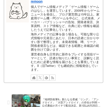
remoon
個人でゲーム情報メディア「ゲーム情報！ゲーム
のはなし」を運営しています。2009年からゲーム
ニュースを発信し、ブログ運営歴は15年以上。家
庭用ゲーム機・PCゲームを中心に、公式発表、メ
ーカー・パブリッシャーの告知、開発者発言、決
算資料、ストア情報など、出典に近い情報を確認
したうえで記事化しています。
海外メディアの記事を扱う場合も、可能な限り公
式情報や元発言にあたり、日本の読者に分かりや
すい形で整理します。未発表情報、噂、リーク、
関係者発言などは、確認できる範囲と未確認の範
囲を分けて扱います。
運営者自身も日常的に新作をプレイする現役ゲー
マーとして、読者が知りたい事実と、誤解なく読
むために必要な情報を届けることを重視していま
す。X（旧Twitter）でも継続的に情報発信してい
ます。
『地球防衛軍6』新たなる脅威「リング」「アン
ドロイド」「大型アンドロイド」の存在が判明 ─
公式番組が月イチで配信決定。第1回は6月25日21