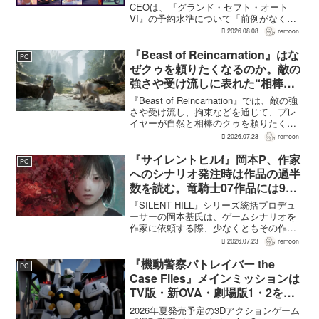
CEOは、『グランド・セフト・オート
VI』の予約水準について「前例がなく驚
異的」と評価した。その一方で、あまり
2026.08.08
remoon
に前例のない水準であるため、実際の販
売へどうつながるの...
『Beast of Reincarnation』はな
PC
ぜクゥを頼りたくなるのか。敵の
強さや受け流しに表れた“相棒と
の共闘”設計
『Beast of Reincarnation』では、敵の強
さや受け流し、拘束などを通じて、プレ
イヤーが自然と相棒のクゥを頼りたくな
る戦闘が設計されている。そうした設計
2026.07.23
remoon
意図について、本作でディレクター兼シ
ナリオライターを務めるゲームフリー
『サイレントヒルf』岡本P、作家
PC
ク...
へのシナリオ発注時は作品の過半
数を読む。竜騎士07作品には9割
以上目を通す
『SILENT HILL』シリーズ統括プロデュ
ーサーの岡本基氏は、ゲームシナリオを
作家に依頼する際、少なくともその作家
の作品の過半数に目を通すという。作家
2026.07.23
remoon
への敬意に加え、得意・不得意を把握し
たうえで物語を任せるためだ。電ファミ
『機動警察パトレイバー the
PC
ニコゲーマーが...
Case Files』メインミッションは
TV版・新OVA・劇場版1・2をカ
バー。零式とヘルハウンドを動か
2026年夏発売予定の3Dアクションゲーム