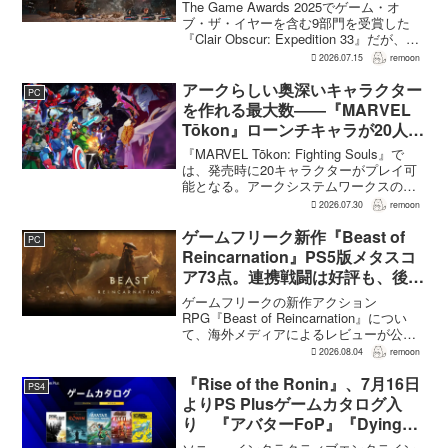
いた 開発陣は実際に遊んだ面白
The Game Awards 2025でゲーム・オ
さを優先
ブ・ザ・イヤーを含む9部門を受賞した
『Clair Obscur: Expedition 33』だが、タ
ーン制バトルに回避やパリィを組み合わ
2026.07.15
remoon
せる設計は、発売前に「誰にも好まれな
い」と何度も言...
アークらしい奥深いキャラクター
PC
を作れる最大数――『MARVEL
Tōkon』ローンチキャラが20人に
なった理由
『MARVEL Tōkon: Fighting Souls』で
は、発売時に20キャラクターがプレイ可
能となる。アークシステムワークスの山
中丈嗣プロデューサーは、この人数につ
2026.07.30
remoon
いて、予算とスケジュールを考慮した結
果だと説明。そのうえで、同社らし...
ゲームフリーク新作『Beast of
PC
Reincarnation』PS5版メタスコ
ア73点。連携戦闘は好評も、後半
の“ボス再戦続き”には不満
ゲームフリークの新作アクション
RPG『Beast of Reincarnation』につい
て、海外メディアによるレビューが公開
された。PS5版のメタスコアは73。採点
2026.08.04
remoon
された49件のうち25件が好評、24件が賛
否両論で、不評に分類されたレビュ...
『Rise of the Ronin』、7月16日
PS4
よりPS Plusゲームカタログ入
り 『アバターFoP』『Dying
Light』なども順次配信