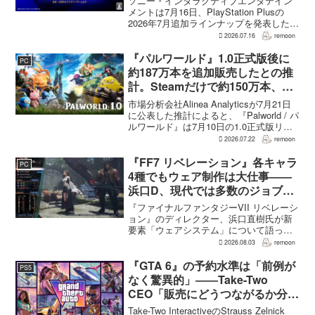
ソニー・インタラクティブエンタテイン
メントは7月16日、PlayStation Plusの
2026年7月追加ラインナップを発表した。
幕末の日本を舞台とするTeam NINJAのオ
2026.07.16
remoon
ープンワールドアクションRPG『Rise of
the Ron...
『パルワールド』1.0正式版後に
PC
約187万本を追加販売したとの推
計。Steamだけで約150万本、累
計3050万本規模
市場分析会社Alinea Analyticsが7月21日
に公表した推計によると、『Palworld / パ
ルワールド』は7月10日の1.0正式版リリ
ース後、Steamで約150万本、PS5で約30
2026.07.22
remoon
万本、Xboxで7万本弱を追加販売した。
各プ...
『FF7 リベレーション』各キャラ
PC
4種でもウェア制作は大仕事――
浜口D、現代では多数のジョブを
1作に盛り込むのは極めて困難と
『ファイナルファンタジーVII リベレーシ
説明
ョン』のディレクター、浜口直樹氏が新
要素「ウェアシステム」について語っ
た。本作では8人のパーティキャラクター
2026.08.03
remoon
それぞれに4種類のウェアが用意される
が、キャラクター数が多いため、作業量
『GTA 6』の予約水準は「前例が
PS5
はかなりのものにな...
なく驚異的」――Take-Two
CEO「販売にどうつながるか分か
らない」
Take-Two InteractiveのStrauss Zelnick