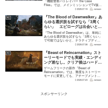
すため“アナザーサイドミッショ
『機動警察パトレイバー the Case
Files』では、メインミッションでTV版、
ン”を実装
新OVA、劇場版第1作・第2作の範囲をカ
2026.07.19
remoon
バーする。これは、本作のプロデューサ
ーを務めるグッドスマイルカンパニー
『The Blood of Dawnwalker』あ
PC
の...
らゆる選択肢を試すなら「3周く
らい」 エピローグは出会いと選
択で変化
『The Blood of Dawnwalker』は、単純に
あらゆる選択肢を試すなら「3周くらい」
で可能ではないかと、ナラティブディレ
クターのJakub Szamałek氏がファミ
2026.07.08
remoon
通.comのインタビューで説明した。物語
はエンディングへ収束...
『Beast of Reincarnation』スト
PC
ーリーモードでも実績・エンディ
ング差なし。クリア後はハード超
えのNEW GAME+も
ゲームフリークの新作『Beast of
Reincarnation』では、難度をストーリー
モードに変更しても、アチーブメントや
収集要素、エンディングに違いはない。
2026.07.23
remoon
クリア後には、ハードモードを上回る高
難度のNEW GAME+も用意されてい
る。...
スポンサーリンク