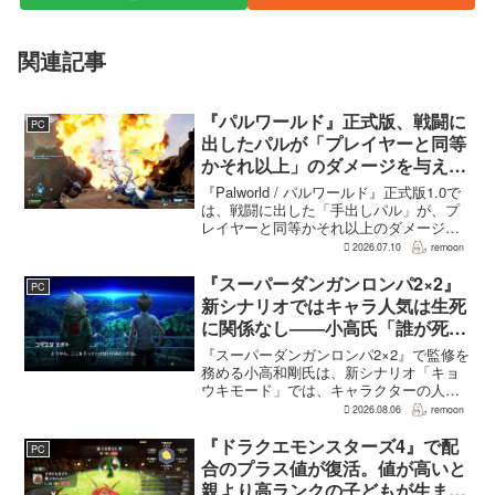
関連記事
『パルワールド』正式版、戦闘に
PC
出したパルが「プレイヤーと同等
かそれ以上」のダメージを与えら
れるように
『Palworld / パルワールド』正式版1.0で
は、戦闘に出した「手出しパル」が、プ
レイヤーと同等かそれ以上のダメージを
敵に与えられるようになった。ほぼすべ
2026.07.10
remoon
てのアクティブスキルを対象に、威力や
挙動、クールダウン時間、使いやすさが
『スーパーダンガンロンパ2×2』
PC
見直され...
新シナリオではキャラ人気は生死
に関係なし――小高氏「誰が死ん
でもヘイトメールは送らないで」
『スーパーダンガンロンパ2×2』で監修を
務める小高和剛氏は、新シナリオ「キョ
ウキモード」では、キャラクターの人気
にかかわらず退場させるとRPG Siteのイ
2026.08.06
remoon
ンタビューで語った。事件や出来事が原
作と変わることで、これまで見られなか
『ドラクエモンスターズ4』で配
PC
った一面がよ...
合のプラス値が復活。値が高いと
親より高ランクの子どもが生まれ