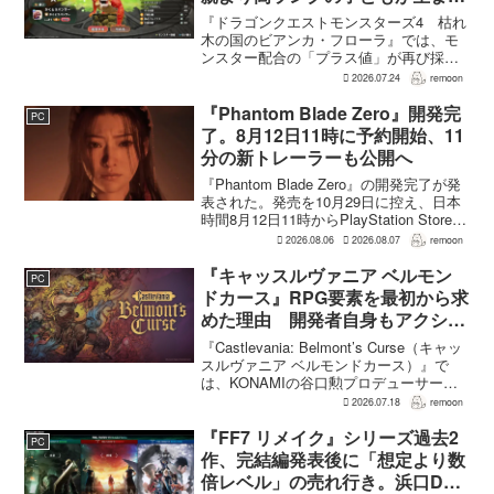
ることも
『ドラゴンクエストモンスターズ4 枯れ
木の国のビアンカ・フローラ』では、モ
ンスター配合の「プラス値」が再び採用
される。配合を繰り返すことで数値が増
2026.07.24
remoon
え、大きいほどモンスターのパラメータ
が高くなる補正がかかる。前作『ドラゴ
『Phantom Blade Zero』開発完
PC
ンクエストモンスターズ...
了。8月12日11時に予約開始、11
分の新トレーラーも公開へ
『Phantom Blade Zero』の開発完了が発
表された。発売を10月29日に控え、日本
時間8月12日11時からPlayStation Store、
Steam、Epic Games Storeで予約受付が
2026.08.06
2026.08.07
remoon
始まる。同時に公開される新トレ...
『キャッスルヴァニア ベルモン
PC
ドカース』RPG要素を最初から求
めた理由 開発者自身もアクショ
ンのつらさを実感
『Castlevania: Belmont’s Curse（キャッ
スルヴァニア ベルモンドカース）』で
は、KONAMIの谷口勲プロデューサー
が、レベルアップを含むRPG的システム
2026.07.18
remoon
を開発当初から入れるよう求めていた。
何度も挑戦すれば先へ進める...
『FF7 リメイク』シリーズ過去2
PC
作、完結編発表後に「想定より数
倍レベル」の売れ行き。浜口Dが