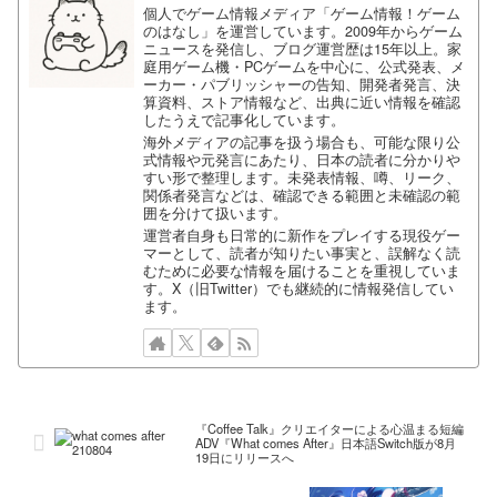
個人でゲーム情報メディア「ゲーム情報！ゲーム
のはなし」を運営しています。2009年からゲーム
ニュースを発信し、ブログ運営歴は15年以上。家
庭用ゲーム機・PCゲームを中心に、公式発表、メ
ーカー・パブリッシャーの告知、開発者発言、決
算資料、ストア情報など、出典に近い情報を確認
したうえで記事化しています。
海外メディアの記事を扱う場合も、可能な限り公
式情報や元発言にあたり、日本の読者に分かりや
すい形で整理します。未発表情報、噂、リーク、
関係者発言などは、確認できる範囲と未確認の範
囲を分けて扱います。
運営者自身も日常的に新作をプレイする現役ゲー
マーとして、読者が知りたい事実と、誤解なく読
むために必要な情報を届けることを重視していま
す。X（旧Twitter）でも継続的に情報発信してい
ます。
『Coffee Talk』クリエイターによる心温まる短編
ADV『What comes After』日本語Switch版が8月
19日にリリースへ