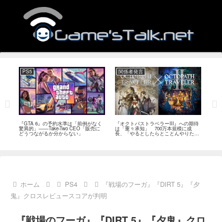
PS5
関係者発言
PC
ール
『GTA 6』の予約水準は「前例がなく
『オクトパストラベラーIII』への期待
『Ph
イク
驚異的」――Take-Two CEO「販売に
は「重々承知」 700万本規模に成
12
80
どうつながるか分からない」
長、「やるとしたらとことんやりた
ラー
評
い」と浅野智也氏
ホーム
PS4
『戦場のフーガ』『DIRT 5』『夕
鬼』クロスレビュースコアが判明
『戦場のフーガ』『DIRT 5』『夕鬼』クロ