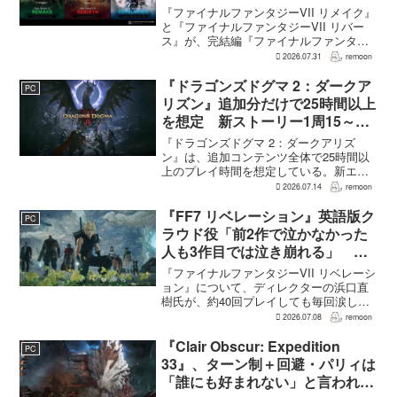
明かす
『ファイナルファンタジーVII リメイク』
と『ファイナルファンタジーVII リバー
ス』が、完結編『ファイナルファンタジ
ーVII リベレーション』の発表後、「我々
2026.07.31
remoon
の想定よりも、数倍レベル」で売れてい
ると、シリーズディレクターの浜口直樹
『ドラゴンズドグマ 2：ダークア
PC
氏がAU...
リズン』追加分だけで25時間以上
を想定 新ストーリー1周15～20
時間、12種ダンジョンは各30分
『ドラゴンズドグマ 2：ダークアリズ
～1時間
ン』は、追加コンテンツ全体で25時間以
上のプレイ時間を想定している。新エリ
ア「ノルガン」で展開されるメインシナ
2026.07.14
remoon
リオは1周15～20時間、本編フィールドに
追加される12種類のユニークダンジョン
『FF7 リベレーション』英語版ク
PC
「忘れられた試...
ラウド役「前2作で泣かなかった
人も3作目では泣き崩れる」 浜
口Dも約40回泣いたクラウドの重
『ファイナルファンタジーVII リベレーシ
要場面に言及
ョン』について、ディレクターの浜口直
樹氏が、約40回プレイしても毎回涙した
というクラウドの重要な場面について語
2026.07.08
remoon
った。英語版クラウド役のCody Christian
氏も、「最初の2作で泣かなかった人も...
『Clair Obscur: Expedition
PC
33』、ターン制＋回避・パリィは
「誰にも好まれない」と言われて