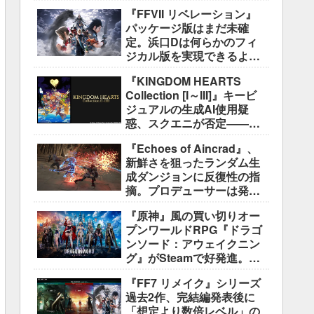
好評も、後半の“ボス再戦続
『FFVII リベレーション』
き”には不満
パッケージ版はまだ未確
定。浜口Dは何らかのフィ
ジカル版を実現できるよう
調整中
『KINGDOM HEARTS
Collection [I～III]』キービ
ジュアルの生成AI使用疑
惑、スクエニが否定――不
自然な描写は「人為的ミ
『Echoes of Aincrad』、
ス」
新鮮さを狙ったランダム生
成ダンジョンに反復性の指
摘。プロデューサーは発売
前に採用理由を説明
『原神』風の買い切りオー
プンワールドRPG『ドラゴ
ンソード：アウェイクニン
グ』がSteamで好発進。価
格3,480円、レビュー5,000
『FF7 リメイク』シリーズ
件超で約90％好評
過去2作、完結編発表後に
「想定より数倍レベル」の