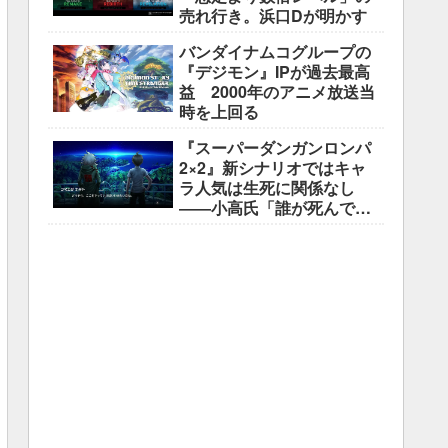
売れ行き。浜口Dが明かす
バンダイナムコグループの
『デジモン』IPが過去最高
益 2000年のアニメ放送当
時を上回る
『スーパーダンガンロンパ
2×2』新シナリオではキャ
ラ人気は生死に関係なし
――小高氏「誰が死んでも
ヘイトメールは送らない
で」