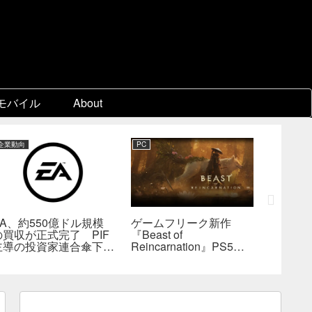
モバイル
About
企業動向
PC
PC
EA、約550億ドル規模
ゲームフリーク新作
『KING
の買収が正式完了 PIF
『Beast of
Collect
主導の投資家連合傘下で
Reincarnation』PS5版
ビジュア
非公開企業に
メタスコア73点。連携
疑惑、
戦闘は好評も、後半
――不
の“ボス再戦続き”には不
為的ミ
満