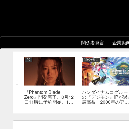
関係者発言
企業動
PC
関係者発言
ル』開発
『Phantom Blade
バンダイナムコグルー
と各スタジ
Zero』開発完了。8月12
の『デジモン』IPが過
が存在。
日11時に予約開始、11
最高益 2000年のアニ
、重点を
分の新トレーラーも公開
メ放送当時を上回る
へ