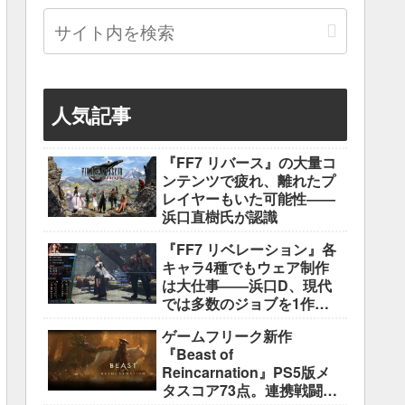
人気記事
『FF7 リバース』の大量コ
ンテンツで疲れ、離れたプ
レイヤーもいた可能性――
浜口直樹氏が認識
『FF7 リベレーション』各
キャラ4種でもウェア制作
は大仕事――浜口D、現代
では多数のジョブを1作に
盛り込むのは極めて困難と
ゲームフリーク新作
説明
『Beast of
Reincarnation』PS5版メ
タスコア73点。連携戦闘は