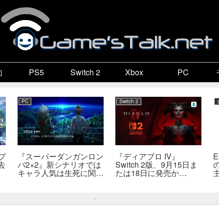
向
PS5
Switch 2
Xbox
PC
PC
Switch 2
プ
『スーパーダンガンロン
『ディアブロ IV』
去
パ2×2』新シナリオでは
Switch 2版、9月15日ま
キャラ人気は生死に関係
たは18日に発売か
なし――小高氏「誰が死
――billbil-kun氏が価
んでもヘイトメールは送
格・販売形態も独自入手
らないで」