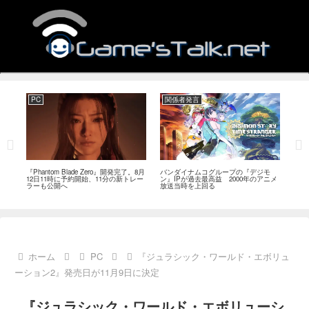
PC
関係者発言
PC
MI
『Phantom Blade Zero』開発完了。8月
バンダイナムコグループの『デジモ
『ス
。双
12日11時に予約開始、11分の新トレー
ン』IPが過去最高益 2000年のアニメ
ナリ
ラーも公開へ
放送当時を上回る
し―
ール
ホーム
PC
『ジュラシック・ワールド・エボリュ
ーション2』発売日が11月9日に決定
『ジュラシック・ワールド・エボリューシ