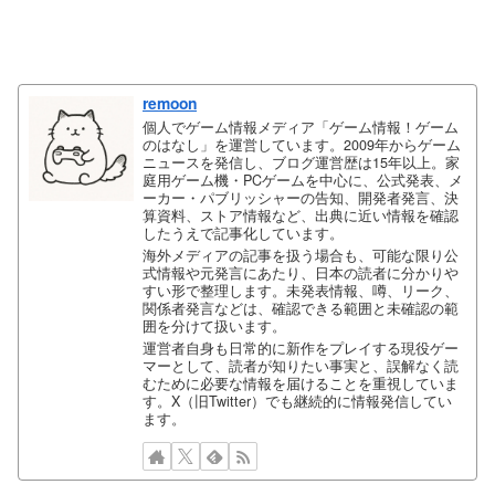
remoon
個人でゲーム情報メディア「ゲーム情報！ゲーム
のはなし」を運営しています。2009年からゲーム
ニュースを発信し、ブログ運営歴は15年以上。家
庭用ゲーム機・PCゲームを中心に、公式発表、メ
ーカー・パブリッシャーの告知、開発者発言、決
算資料、ストア情報など、出典に近い情報を確認
したうえで記事化しています。
海外メディアの記事を扱う場合も、可能な限り公
式情報や元発言にあたり、日本の読者に分かりや
すい形で整理します。未発表情報、噂、リーク、
関係者発言などは、確認できる範囲と未確認の範
囲を分けて扱います。
運営者自身も日常的に新作をプレイする現役ゲー
マーとして、読者が知りたい事実と、誤解なく読
むために必要な情報を届けることを重視していま
す。X（旧Twitter）でも継続的に情報発信してい
ます。