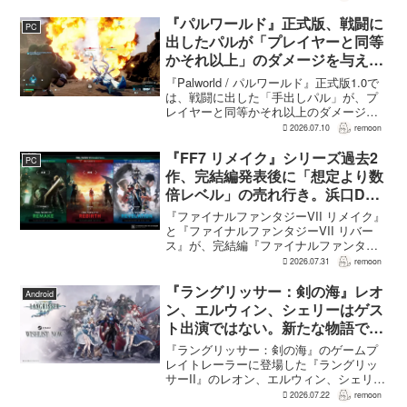
Reloaded Edition...
『パルワールド』正式版、戦闘に
PC
出したパルが「プレイヤーと同等
かそれ以上」のダメージを与えら
れるように
『Palworld / パルワールド』正式版1.0で
は、戦闘に出した「手出しパル」が、プ
レイヤーと同等かそれ以上のダメージを
敵に与えられるようになった。ほぼすべ
2026.07.10
remoon
てのアクティブスキルを対象に、威力や
挙動、クールダウン時間、使いやすさが
『FF7 リメイク』シリーズ過去2
PC
見直され...
作、完結編発表後に「想定より数
倍レベル」の売れ行き。浜口Dが
明かす
『ファイナルファンタジーVII リメイク』
と『ファイナルファンタジーVII リバー
ス』が、完結編『ファイナルファンタジ
ーVII リベレーション』の発表後、「我々
2026.07.31
remoon
の想定よりも、数倍レベル」で売れてい
ると、シリーズディレクターの浜口直樹
『ラングリッサー：剣の海』レオ
Android
氏がAU...
ン、エルウィン、シェリーはゲス
ト出演ではない。新たな物語で重
要な役割を担う
『ラングリッサー：剣の海』のゲームプ
レイトレーラーに登場した『ラングリッ
サーII』のレオン、エルウィン、シェリー
は、単なるファンサービスやゲスト出演
2026.07.22
remoon