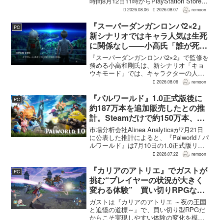
時間8月12日11時からPlayStation Store、
Steam、Epic Games Storeで予約受付が
2026.08.06
2026.08.07
remoon
始まる。同時に公開される新トレ...
『スーパーダンガンロンパ2×2』
PC
新シナリオではキャラ人気は生死
に関係なし――小高氏「誰が死ん
でもヘイトメールは送らないで」
『スーパーダンガンロンパ2×2』で監修を
務める小高和剛氏は、新シナリオ「キョ
ウキモード」では、キャラクターの人気
にかかわらず退場させるとRPG Siteのイ
2026.08.06
remoon
ンタビューで語った。事件や出来事が原
作と変わることで、これまで見られなか
『パルワールド』1.0正式版後に
PC
った一面がよ...
約187万本を追加販売したとの推
計。Steamだけで約150万本、累
計3050万本規模
市場分析会社Alinea Analyticsが7月21日
に公表した推計によると、『Palworld / パ
ルワールド』は7月10日の1.0正式版リリ
ース後、Steamで約150万本、PS5で約30
2026.07.22
remoon
万本、Xboxで7万本弱を追加販売した。
各プ...
『カリアのアトリエ』でガストが
PC
挑む“プレイヤーの状況が大きく
変わる体験” 買い切りRPGなら
ではの変化とは
ガストは『カリアのアトリエ ～夜の王国
と追憶の道標～』で、買い切り型RPGだ
からこそ実現しやすい体験の変化を模索