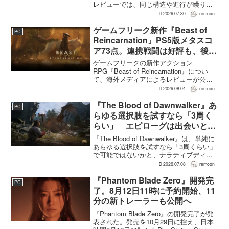
レビューでは、同じ構造や進行が繰り返
されるとの評価が出ている。発売前の7月
2026.07.30
remoon
上旬に行われた週刊ファミ通の対談で
は、ゲーム総合プロデューサーの二見鷹
ゲームフリーク新作『Beast of
PC
介氏が...
Reincarnation』PS5版メタスコ
ア73点。連携戦闘は好評も、後半
の“ボス再戦続き”には不満
ゲームフリークの新作アクション
RPG『Beast of Reincarnation』につい
て、海外メディアによるレビューが公開
された。PS5版のメタスコアは73。採点
2026.08.04
remoon
された49件のうち25件が好評、24件が賛
否両論で、不評に分類されたレビュ...
『The Blood of Dawnwalker』あ
PC
らゆる選択肢を試すなら「3周く
らい」 エピローグは出会いと選
択で変化
『The Blood of Dawnwalker』は、単純に
あらゆる選択肢を試すなら「3周くらい」
で可能ではないかと、ナラティブディレ
クターのJakub Szamałek氏がファミ
2026.07.08
remoon
通.comのインタビューで説明した。物語
はエンディングへ収束...
『Phantom Blade Zero』開発完
PC
了。8月12日11時に予約開始、11
分の新トレーラーも公開へ
『Phantom Blade Zero』の開発完了が発
表された。発売を10月29日に控え、日本