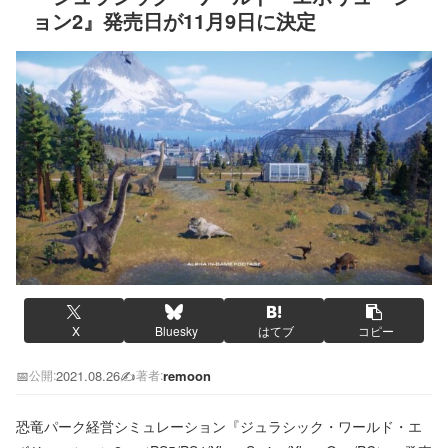
ョン2』発売日が11月9日に決定
X
Bluesky
はてブ
コピー
📅
2021.08.26
✍️
remoon
公開:
著者:
恐竜パーク経営シミュレーション『ジュラシック・ワールド・エ