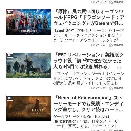
幕末の日本を舞台とするTeam NINJAのオ
2026.07.16
remoon
ープンワールドアクションRPG『Rise of
the Ron...
『原神』風の買い切りオープンワ
PC
ールドRPG『ドラゴンソード：ア
ウェイクニング』がSteamで好発
進。価格3,480円、レビュー5,000
Hound13が7月22日にリリースしたオープ
件超で約90％好評
ンワールド・タッグアクションRPG『ド
ラゴンソード：アウェイクニング』が、
Steamで好調なスタートを切った。7月30
2026.07.30
remoon
日の確認時点で、全言語・全購入形態の
ユーザーレビューは5,710件に達し、う...
『FF7 リベレーション』英語版ク
PC
ラウド役「前2作で泣かなかった
人も3作目では泣き崩れる」 浜
口Dも約40回泣いたクラウドの重
『ファイナルファンタジーVII リベレーシ
要場面に言及
ョン』について、ディレクターの浜口直
樹氏が、約40回プレイしても毎回涙した
というクラウドの重要な場面について語
2026.07.08
remoon
った。英語版クラウド役のCody Christian
氏も、「最初の2作で泣かなかった人も...
『Beast of Reincarnation』スト
PC
ーリーモードでも実績・エンディ
ング差なし。クリア後はハード超
えのNEW GAME+も
ゲームフリークの新作『Beast of
Reincarnation』では、難度をストーリー
モードに変更しても、アチーブメントや
収集要素、エンディングに違いはない。
2026.07.23
remoon