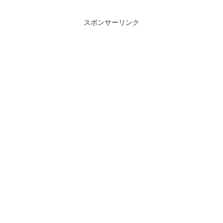
にとどまらず、新たな物語で重要な役割
を担う。ファミ通のメールインタビュー
で本作のプロデューサ...
スポンサーリンク