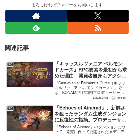
よろしければフォローをお願いします
関連記事
『キャッスルヴァニア ベルモン
PC
ドカース』RPG要素を最初から求
めた理由 開発者自身もアクショ
ンのつらさを実感
『Castlevania: Belmont’s Curse（キャッ
スルヴァニア ベルモンドカース）』で
は、KONAMIの谷口勲プロデューサー
が、レベルアップを含むRPG的システム
2026.07.18
remoon
を開発当初から入れるよう求めていた。
何度も挑戦すれば先へ進める...
『Echoes of Aincrad』、新鮮さ
PC
を狙ったランダム生成ダンジョン
に反復性の指摘。プロデューサー
は発売前に採用理由を説明
『Echoes of Aincrad』のダンジョンにつ
いて、発売に伴って公開されたメディア