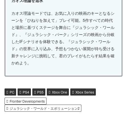
カオス理論を追求
カオス理論モードでは、お気に入りの映画のキーとなるシ
ーンを「ひねりを加えて」プレイ可能。5作すべての時代
と場所に基づくステージを舞台に『ジュラシック・ワール
ド』、『ジュラシック・パーク』シリーズの映画から分岐
したIFシナリオを体験できる。『ジュラシック・ワール
ド』の世界に入り込み、予想もつかない展開が待ち受ける
新チャレンジに挑戦して、君のプレイがもたらす結果を確
かめよう。
PC
PS4
PS5
Xbox One
Xbox Series
Frontier Developments
ジュラシック・ワールド・エボリューション2