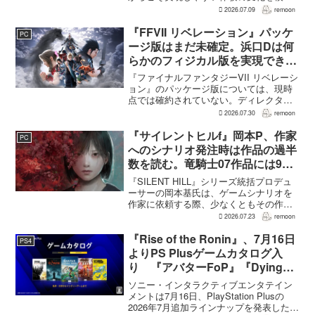
している。大型の運営型ゲームが継続的
2026.07.09
remoon
に新キャラクターを投入できる時代のな
かで、同社はキャラクターやビジュアル
『FFVII リベレーション』パッケ
PC
の魅力だけでなく、ゲ...
ージ版はまだ未確定。浜口Dは何
らかのフィジカル版を実現できる
よう調整中
『ファイナルファンタジーVII リベレーシ
ョン』のパッケージ版については、現時
点では確約されていない。ディレクター
の浜口直樹氏によると、具体的な商品ラ
2026.07.30
remoon
インナップは社内で協議中で、何らかの
フィジカル版を実現できるよう調整を進
『サイレントヒルf』岡本P、作家
PC
めているという。G...
へのシナリオ発注時は作品の過半
数を読む。竜騎士07作品には9割
以上目を通す
『SILENT HILL』シリーズ統括プロデュ
ーサーの岡本基氏は、ゲームシナリオを
作家に依頼する際、少なくともその作家
の作品の過半数に目を通すという。作家
2026.07.23
remoon
への敬意に加え、得意・不得意を把握し
たうえで物語を任せるためだ。電ファミ
『Rise of the Ronin』、7月16日
PS4
ニコゲーマーが...
よりPS Plusゲームカタログ入
り 『アバターFoP』『Dying
Light』なども順次配信
ソニー・インタラクティブエンタテイン
メントは7月16日、PlayStation Plusの
2026年7月追加ラインナップを発表した。