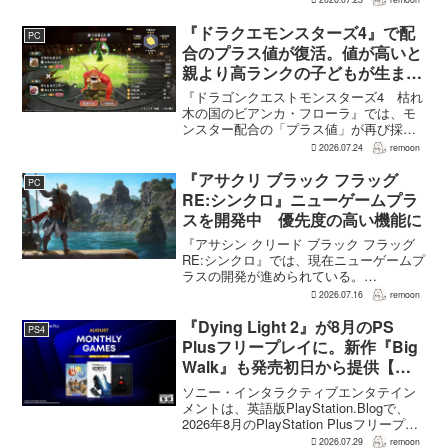
クリア後には、ハードモードを上回る高
難度のNEW GAME+も用意されてい
『ドラクエモンスターズ4』で配
PC
る。...
合のプラス値が復活。値が高いと
親より高ランクの子どもが生まれ
ることも
『ドラゴンクエストモンスターズ4 枯れ
木の国のビアンカ・フローラ』では、モ
ンスター配合の「プラス値」が再び採用
される。配合を繰り返すことで数値が増
2026.07.24
remoon
え、大きいほどモンスターのパラメータ
が高くなる補正がかかる。前作『ドラゴ
『アサクリ ブラック フラッグ
PC
ンクエストモンスターズ...
RE:シンクロ』ニューゲームプラ
スを開発中 優先度の高い機能に
『アサシン クリード ブラック フラッグ
RE:シンクロ』では、現在ニューゲームプ
ラスの開発が進められている。
GamesRadar+によると、ゲームディレク
2026.07.16
remoon
ターのRichard Knight氏は、YouTuberの
JorRaptor氏による...
『Dying Light 2』が8月のPS
PS4
Plusフリープレイに。新作『Big
Walk』も発売初日から提供【海
外発表】
ソニー・インタラクティブエンタテイン
メントは、英語版PlayStation.Blogで、
2026年8月のPlayStation Plusフリープレ
イとして『Dying Light 2 Stay Human:
2026.07.29
remoon