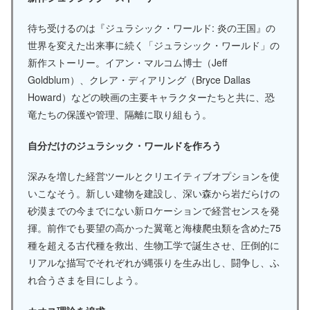
待ち受けるのは『ジュラシック・ワールド: 炎の王国』の
世界を変えた出来事に続く「ジュラシック・ワールド」の
新作ストーリー。イアン・マルコム博士（Jeff
Goldblum）、クレア・ディアリング（Bryce Dallas
Howard）などの映画の主要キャラクターたちと共に、恐
竜たちの保護や管理、隔離に取り組もう。
自分だけのジュラシック・ワールドを作ろう
深みを増した経営ツールとクリエイティブオプションを使
いこなそう。新しい建物を建設し、深い森から岩だらけの
砂漠までの今までにない新ロケーションで経営センスを発
揮。前作でも要望の高かった翼竜と海棲爬虫類を含めた75
種を超える古代種を救出、生物工学で誕生させ、圧倒的に
リアルな描写でそれぞれが縄張りを生み出し、闘争し、ふ
れ合うさまを目にしよう。