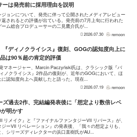
サーは発売前に採用理由を説明
rad』のダンジョンについて、発売に伴って公開されたメディアレビュー
り返されるとの評価が出ている。発売前の7月上旬に行われた
ーム総合プロデューサーの二見鷹介氏が...
2026.07.30
remoon
』『ディノクライシス』復刻、GOGの認知度向上に
品は90％超の肯定的評価
ネージャー、Marcin Paczyński氏は、クラシック版『バ
ィノクライシス』2作品の復刻が、近年のGOGにおいて、ほ
に認知度向上へ貢献したと語った。現在...
2026.07.19
remoon
リーズ過去2作、完結編発表後に「想定より数倍レベ
Dが明かす
I リメイク』と『ファイナルファンタジーVII リバース』が、
ジーVII リベレーション』の発表後、「我々の想定よりも、
、シリーズディレクターの浜口直樹氏がAU...