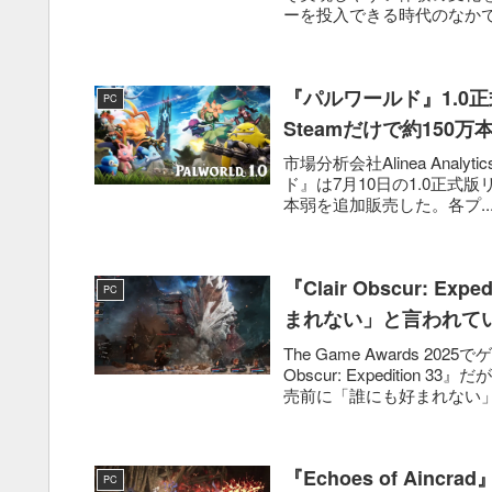
ーを投入できる時代のなかで
『パルワールド』1.0
PC
Steamだけで約150万
市場分析会社Alinea Anal
ド』は7月10日の1.0正式版リ
本弱を追加販売した。各プ..
『Clair Obscur:
PC
まれない」と言われて
The Game Awards 
Obscur: Expediti
売前に「誰にも好まれない」と
『Echoes of Ai
PC