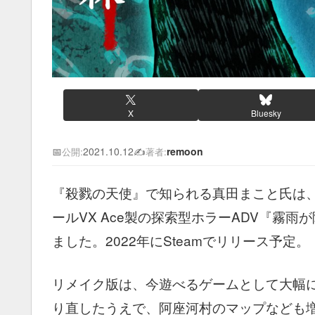
X
Bluesky
📅
2021.10.12
✍️
remoon
公開:
著者:
『殺戮の天使』で知られる真田まこと氏は、
ールVX Ace製の探索型ホラーADV『霧
ました。2022年にSteamでリリース予定。
リメイク版は、今遊べるゲームとして大幅
り直したうえで、阿座河村のマップなども