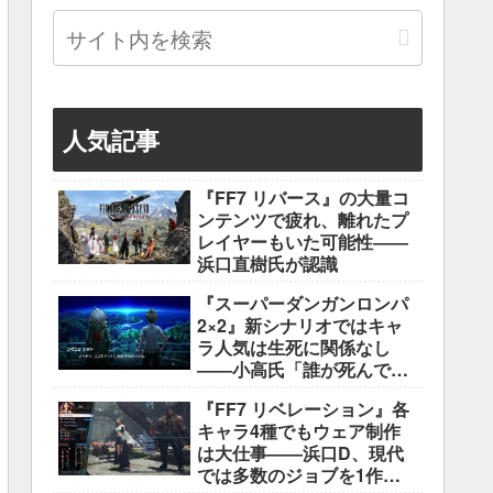
人気記事
『FF7 リバース』の大量コ
ンテンツで疲れ、離れたプ
レイヤーもいた可能性――
浜口直樹氏が認識
『スーパーダンガンロンパ
2×2』新シナリオではキャ
ラ人気は生死に関係なし
――小高氏「誰が死んでも
ヘイトメールは送らない
『FF7 リベレーション』各
で」
キャラ4種でもウェア制作
は大仕事――浜口D、現代
では多数のジョブを1作に