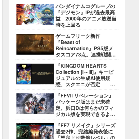
盛り込むのは極めて困難と
バンダイナムコグループの
説明
『デジモン』IPが過去最高
益 2000年のアニメ放送当
時を上回る
ゲームフリーク新作
『Beast of
Reincarnation』PS5版メ
タスコア73点。連携戦闘は
好評も、後半の“ボス再戦続
『KINGDOM HEARTS
き”には不満
Collection [I～III]』キービ
ジュアルの生成AI使用疑
惑、スクエニが否定――不
自然な描写は「人為的ミ
『FFVII リベレーション』
ス」
パッケージ版はまだ未確
定。浜口Dは何らかのフィ
ジカル版を実現できるよう
調整中
『FF7 リメイク』シリーズ
過去2作、完結編発表後に
「想定より数倍レベル」の