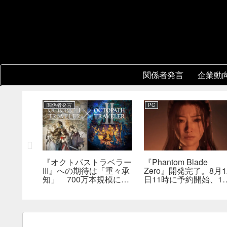
関係者発言
企業動
関係者発言
PC
レーショ
『オクトパストラベラー
『Phantom Blade
版はまだ
III』への期待は「重々承
Zero』開発完了。8月1
は何らか
知」 700万本規模に成
日11時に予約開始、11
を実現で
長、「やるとしたらとこ
分の新トレーラーも公
とんやりたい」と浅野智
へ
也氏