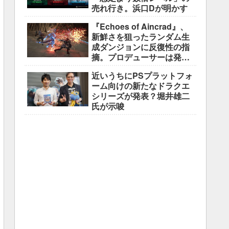
売れ行き。浜口Dが明かす
『Echoes of Aincrad』、
新鮮さを狙ったランダム生
成ダンジョンに反復性の指
摘。プロデューサーは発売
前に採用理由を説明
近いうちにPSプラットフォ
ーム向けの新たなドラクエ
シリーズが発表？堀井雄二
氏が示唆