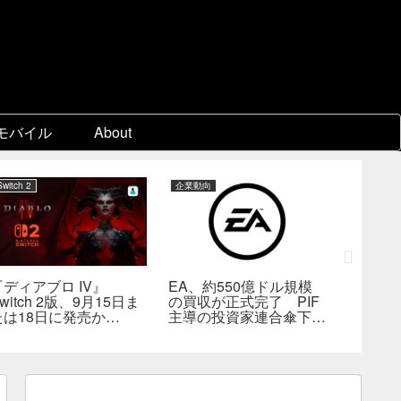
モバイル
About
Switch 2
企業動向
PC
『ディアブロ IV』
EA、約550億ドル規模
ゲーム
witch 2版、9月15日ま
の買収が正式完了 PIF
『Beast 
たは18日に発売か
主導の投資家連合傘下で
Reinca
―billbil-kun氏が価
非公開企業に
メタスコ
格・販売形態も独自入手
戦闘は
の“ボス
満