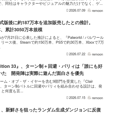
、同社はキャラクターやビジュアルの魅力だけでなく、ゲ...
2026.07.09
remoon
正式版後に約187万本を追加販売したとの推計。
本、累計3050万本規模
yticsが7月21日に公表した推計によると、『Palworld / パルワール
リース後、Steamで約150万本、PS5で約30万本、Xboxで7万
.
2026.07.22
remoon
 Expedition 33』、ターン制＋回避・パリィは「誰にも好
いた 開発陣は実際に遊んだ面白さを優先
2025でゲーム・オブ・ザ・イヤーを含む9部門を受賞した『Clair
on 33』だが、ターン制バトルに回避やパリィを組み合わせる設計は、発
何度も言...
2026.07.15
remoon
ncrad』、新鮮さを狙ったランダム生成ダンジョンに反復