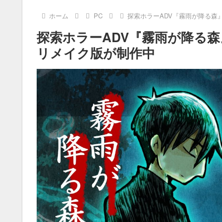
ホーム
PC
探索ホラーADV『霧雨が降る森
探索ホラーADV『霧雨が降る
リメイク版が制作中