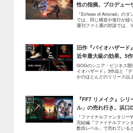
性の指摘。プロデュー
『Echoes of Ainc
では、同じ構造や進行が繰
週刊ファミ通の対談では、ゲ
旧作『バイオハザード
PC
近年最大級の効果。5作
GOGのシニア・ビジネス開発マ
イオハザード』3作品と『デ
かのほとんどのリリース以上
『FF7 リメイク』シ
PC
ル」の売れ行き。浜口
『ファイナルファンタジーVI
完結編『ファイナルファンタ
数倍レベル」で売れていると