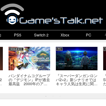
向
PS5
Switch 2
Xbox
PC
関係者発言
PC
バンダイナムコグループ
『スーパーダンガンロン
2
の『デジモン』IPが過去
パ2×2』新シナリオでは
S
最高益 2000年のアニ
キャラ人気は生死に関係
開
メ放送当時を上回る
なし――小高氏「誰が死
―
んでもヘイトメールは送
らないで」