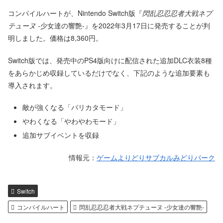
コンパイルハートが、Nintendo Switch版『
閃乱忍忍忍者大戦ネプ
テューヌ
-少女達の響艶-』を2022年3月17日に発売することが判
明しました。価格は8,360円。
Switch版では、発売中のPS4版向けに配信された追加DLC衣装8種
をあらかじめ収録しているだけでなく、下記のような追加要素も
導入されます。
敵が強くなる「バリカタモード」
やわくなる「やわやわモード」
追加サブイベントを収録
情報元：
ゲームよりどりサブカルみどりパーク
Switch
コンパイルハート
閃乱忍忍忍者大戦ネプテューヌ -少女達の響艶-