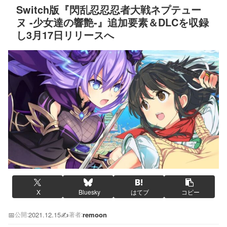
Switch版『閃乱忍忍忍者大戦ネプテュー
ヌ -少女達の響艶-』追加要素＆DLCを収録
し3月17日リリースへ
X
Bluesky
はてブ
コピー
📅
2021.12.15
✍️
remoon
公開:
著者: