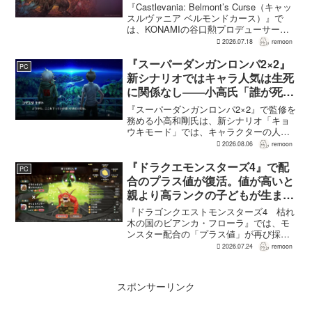
ンのつらさを実感
『Castlevania: Belmont’s Curse（キャッ
スルヴァニア ベルモンドカース）』で
は、KONAMIの谷口勲プロデューサー
が、レベルアップを含むRPG的システム
2026.07.18
remoon
を開発当初から入れるよう求めていた。
何度も挑戦すれば先へ進める...
『スーパーダンガンロンパ2×2』
PC
新シナリオではキャラ人気は生死
に関係なし――小高氏「誰が死ん
でもヘイトメールは送らないで」
『スーパーダンガンロンパ2×2』で監修を
務める小高和剛氏は、新シナリオ「キョ
ウキモード」では、キャラクターの人気
にかかわらず退場させるとRPG Siteのイ
2026.08.06
remoon
ンタビューで語った。事件や出来事が原
作と変わることで、これまで見られなか
『ドラクエモンスターズ4』で配
PC
った一面がよ...
合のプラス値が復活。値が高いと
親より高ランクの子どもが生まれ
ることも
『ドラゴンクエストモンスターズ4 枯れ
木の国のビアンカ・フローラ』では、モ
ンスター配合の「プラス値」が再び採用
される。配合を繰り返すことで数値が増
2026.07.24
remoon
え、大きいほどモンスターのパラメータ
が高くなる補正がかかる。前作『ドラゴ
ンクエストモンスターズ...
スポンサーリンク