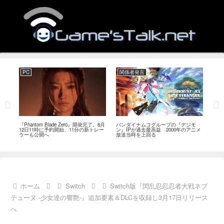
PC
関係者発言
PC
MI
『Phantom Blade Zero』開発完了。8月
バンダイナムコグループの『デジモ
『ス
。双
12日11時に予約開始、11分の新トレー
ン』IPが過去最高益 2000年のアニメ
ナリ
ラーも公開へ
放送当時を上回る
し―
ール
ホーム
Switch
Switch版『閃乱忍忍忍者大戦ネプ
テューヌ -少女達の響艶-』追加要素＆DLCを収録し3月17日リリース
へ