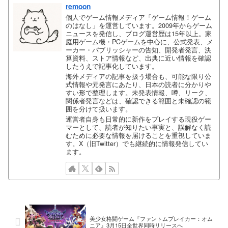
remoon
個人でゲーム情報メディア「ゲーム情報！ゲーム
のはなし」を運営しています。2009年からゲーム
ニュースを発信し、ブログ運営歴は15年以上。家
庭用ゲーム機・PCゲームを中心に、公式発表、メ
ーカー・パブリッシャーの告知、開発者発言、決
算資料、ストア情報など、出典に近い情報を確認
したうえで記事化しています。
海外メディアの記事を扱う場合も、可能な限り公
式情報や元発言にあたり、日本の読者に分かりや
すい形で整理します。未発表情報、噂、リーク、
関係者発言などは、確認できる範囲と未確認の範
囲を分けて扱います。
運営者自身も日常的に新作をプレイする現役ゲー
マーとして、読者が知りたい事実と、誤解なく読
むために必要な情報を届けることを重視していま
す。X（旧Twitter）でも継続的に情報発信してい
ます。
美少女格闘ゲーム『ファントムブレイカー：オム
ニア』3月15日全世界同時リリースへ