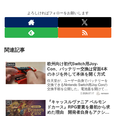
よろしければフォローをお願いします
関連記事
欧州向け初代Switch用Joy-
Switch
Con、バッテリー交換は背面4本
のネジを外して本体を開く方式
任天堂が、ユーザー自身でバッテリーを
交換できるNintendo Switch用Joy-Conの
交換手順を公開した。電池蓋を開けて入
れ替える方式ではなく、背面のネジ4本を
2026.07.17
remoon
外して本体を開き、内部のバッテリーと
ケーブルを取り外す必要がある。この
『キャッスルヴァニア ベルモン
PC
改...
ドカース』RPG要素を最初から求
めた理由 開発者自身もアクショ