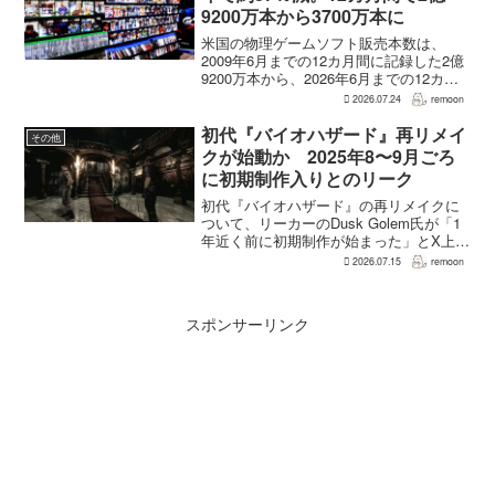
9200万本から3700万本に
米国の物理ゲームソフト販売本数は、
2009年6月までの12カ月間に記録した2億
9200万本から、2026年6月までの12カ月
間には3700万本まで減少した。市場調査
2026.07.24
remoon
会社Circanaのデータによると、17年間で
2億5500万本、約87％の減...
初代『バイオハザード』再リメイ
その他
クが始動か 2025年8〜9月ごろ
に初期制作入りとのリーク
初代『バイオハザード』の再リメイクに
ついて、リーカーのDusk Golem氏が「1
年近く前に初期制作が始まった」とX上で
述べた。同氏によれば、プリプロダクシ
2026.07.15
remoon
ョンに入ったのは2025年8〜9月ごろで、
本格制作へ移るのは『バイオハザード
RE:...
スポンサーリンク