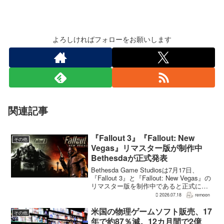
よろしければフォローをお願いします
関連記事
『Fallout 3』『Fallout: New
その他
Vegas』リマスター版が制作中
Bethesdaが正式発表
Bethesda Game Studiosは7月17日、
『Fallout 3』と『Fallout: New Vegas』の
リマスター版を制作中であると正式に発
表した。同社は今後のプロジェクトを紹
2026.07.18
remoon
介する声明のなかで、多くのプレイヤー
が過去の『...
米国の物理ゲームソフト販売、17
その他
年で約87％減。12カ月間で2億