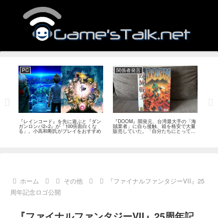
PC
関係者発言
PS
狙っ
『レインコード』を先に遊ぶと『ダン
『DOOM』開発元、台湾最大手の「海
『G
性の
ガンロンパ2×2』が「100倍面白くな
賊業者」に自ら接触、箱を格安で大量
的な
採用
る」。小高和剛氏がプレイをおすすめ
販売していた。「自分たちにとっては
にど
流通だった」
ホーム
その他
『ファイナルファンタジーVII』25
周年記念ロゴ公開
『ファイナルファンタジーVII』25周年記