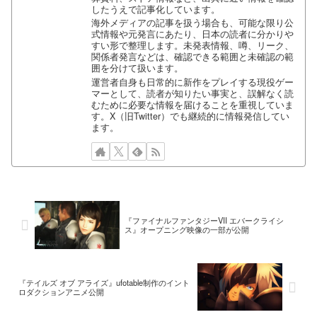
したうえで記事化しています。
海外メディアの記事を扱う場合も、可能な限り公
式情報や元発言にあたり、日本の読者に分かりや
すい形で整理します。未発表情報、噂、リーク、
関係者発言などは、確認できる範囲と未確認の範
囲を分けて扱います。
運営者自身も日常的に新作をプレイする現役ゲー
マーとして、読者が知りたい事実と、誤解なく読
むために必要な情報を届けることを重視していま
す。X（旧Twitter）でも継続的に情報発信してい
ます。
『ファイナルファンタジーVII エバークライシ
ス』オープニング映像の一部が公開
『テイルズ オブ アライズ』ufotable制作のイント
ロダクションアニメ公開