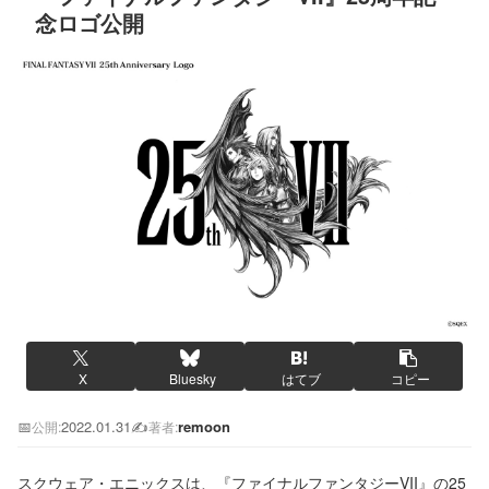
念ロゴ公開
X
Bluesky
はてブ
コピー
📅
2022.01.31
✍️
remoon
公開:
著者:
スクウェア・エニックスは、『ファイナルファンタジーVII』の25