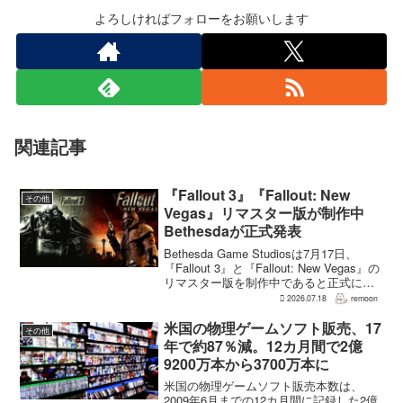
よろしければフォローをお願いします
関連記事
『Fallout 3』『Fallout: New
その他
Vegas』リマスター版が制作中
Bethesdaが正式発表
Bethesda Game Studiosは7月17日、
『Fallout 3』と『Fallout: New Vegas』の
リマスター版を制作中であると正式に発
表した。同社は今後のプロジェクトを紹
2026.07.18
remoon
介する声明のなかで、多くのプレイヤー
が過去の『...
米国の物理ゲームソフト販売、17
その他
年で約87％減。12カ月間で2億
9200万本から3700万本に
米国の物理ゲームソフト販売本数は、
2009年6月までの12カ月間に記録した2億