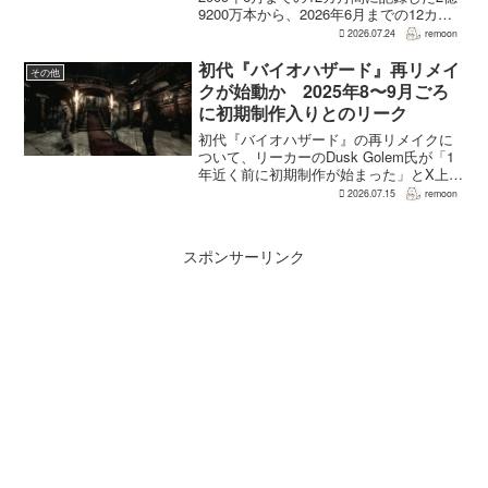
9200万本から、2026年6月までの12カ月
間には3700万本まで減少した。市場調査
2026.07.24
remoon
会社Circanaのデータによると、17年間で
2億5500万本、約87％の減...
初代『バイオハザード』再リメイ
その他
クが始動か 2025年8〜9月ごろ
に初期制作入りとのリーク
初代『バイオハザード』の再リメイクに
ついて、リーカーのDusk Golem氏が「1
年近く前に初期制作が始まった」とX上で
述べた。同氏によれば、プリプロダクシ
2026.07.15
remoon
ョンに入ったのは2025年8〜9月ごろで、
本格制作へ移るのは『バイオハザード
RE:...
スポンサーリンク