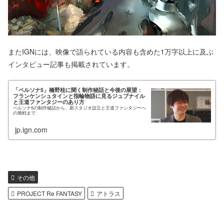
またIGNには、映像で語られている内容も含めた1万字以上に及ぶ
インタビュー記事も掲載されています。
「ペルソナ5」橋野桂に聞く制作秘話と今後の展望：
フランケンシュタインと指輪物語に見るジュブナイル
と王道ファンタジーのあり方
ペルソナ5の制作秘話から、新スタジオ設立と王道ファンタジーへ
の挑戦まで
jp.ign.com
その他
PROJECT Re FANTASY
アトラス