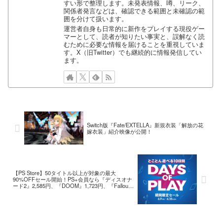
すい形で整理します。未発表情報、噂、リーク、
関係者発言などは、確認できる範囲と未確認の範
囲を分けて扱います。
運営者自身も日常的に新作をプレイする現役ゲー
マーとして、読者が知りたい事実と、誤解なく読
むために必要な情報を届けることを重視していま
す。X（旧Twitter）でも継続的に情報発信してい
ます。
Switch版『Fate/EXTELLA』新規衣装「解放の花
嫁衣装」紹介映像が公開！
【PS Store】50タイトル以上が対象の最大
90%OFFセール開始！PS+会員なら『ディスオナ
ード2』2,585円、『DOOM』1,723円、『Fallout
4』1,723円、『人喰いの大鷲トリコ』2,980円な
ど！