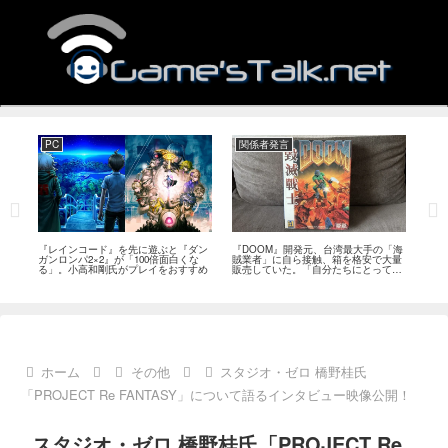
PC
関係者発言
PS
狙っ
『レインコード』を先に遊ぶと『ダン
『DOOM』開発元、台湾最大手の「海
『G
性の
ガンロンパ2×2』が「100倍面白くな
賊業者」に自ら接触、箱を格安で大量
的な
採用
る」。小高和剛氏がプレイをおすすめ
販売していた。「自分たちにとっては
にど
流通だった」
ホーム
その他
スタジオ・ゼロ 橋野桂氏
「PROJECT Re FANTASY」について語るインタビュー映像公開！
スタジオ・ゼロ 橋野桂氏「PROJECT Re