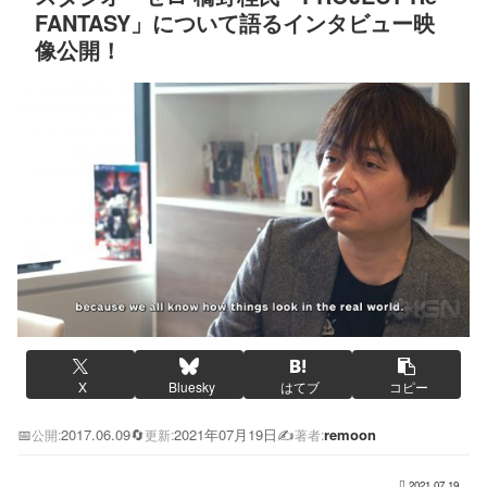
FANTASY」について語るインタビュー映
像公開！
X
Bluesky
はてブ
コピー
📅
2017.06.09
🔄
2021年07月19日
✍️
remoon
公開:
更新:
著者:
2021.07.19